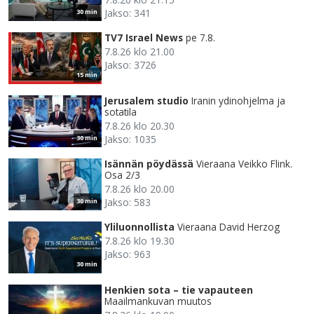
Jakso: 341
30 min
TV7 Israel News
pe 7.8.
7.8.26 klo 21.00
Jakso: 3726
15 min
Jerusalem studio
Iranin ydinohjelma ja
sotatila
7.8.26 klo 20.30
Jakso: 1035
30 min
Isännän pöydässä
Vieraana Veikko Flink.
Osa 2/3
7.8.26 klo 20.00
Jakso: 583
30 min
Yliluonnollista
Vieraana David Herzog
7.8.26 klo 19.30
Jakso: 963
30 min
Henkien sota – tie vapauteen
Maailmankuvan muutos