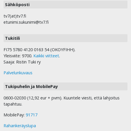
Sähköposti
tv7(at)tv7.fi
etunimi.sukunimi@tv7.fi
Tukitili
FI75 5780 4120 0163 54 (OKOYFIHH).
Yleisviite: 9700.
Kaikki viitteet
.
Saaja: Ristin Tuki ry
Palvelunkuvaus
Tukipuhelin ja MobilePay
0600-02030 (12,92 eur + pvm). Kuuntele viesti, että lahjoitus
tapahtuu.
MobilePay:
91717
Rahankeräyslupa