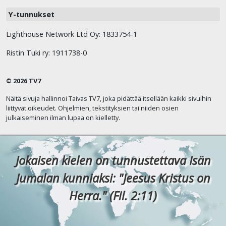
Y-tunnukset
Lighthouse Network Ltd Oy: 1833754-1
Ristin Tuki ry: 1911738-0
© 2026 TV7
Näitä sivuja hallinnoi Taivas TV7, joka pidättää itsellään kaikki sivuihin
liittyvät oikeudet. Ohjelmien, tekstityksien tai niiden osien
julkaiseminen ilman lupaa on kielletty.
Jokaisen kielen on tunnustettava Isän
Jumalan kunniaksi: "Jeesus Kristus on
Herra." (Fil. 2:11)