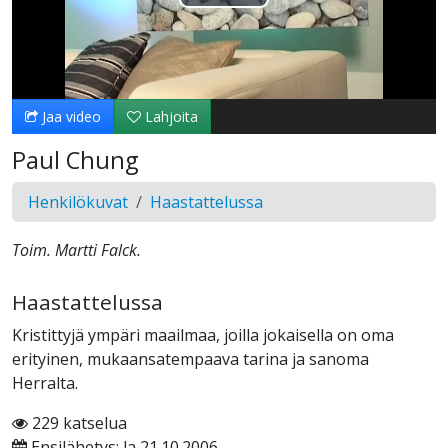
Toista
Video
Jaa video
Lahjoita
Paul Chung
Henkilökuvat
Haastattelussa
Toim. Martti Falck.
Haastattelussa
Kristittyjä ympäri maailmaa, joilla jokaisella on oma
erityinen, mukaansatempaava tarina ja sanoma
Herralta.
229 katselua
Ensilähetys: la 21.10.2006