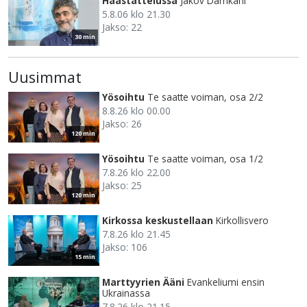
Haastattelussa
Jakov Damkani
5.8.06 klo 21.30
Jakso: 22
30 min
Uusimmat
Yösoihtu
Te saatte voiman, osa 2/2
8.8.26 klo 00.00
Jakso: 26
120 min
Yösoihtu
Te saatte voiman, osa 1/2
7.8.26 klo 22.00
Jakso: 25
120 min
Kirkossa keskustellaan
Kirkollisvero
7.8.26 klo 21.45
Jakso: 106
15 min
Marttyyrien Ääni
Evankeliumi ensin
Ukrainassa
7.8.26 klo 21.15