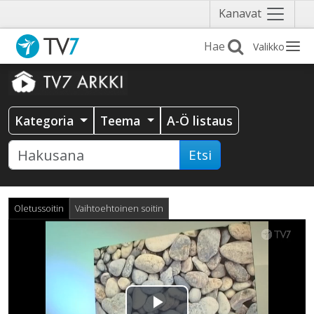
Näytä
Kanavat
valikko
Valikko
Kategoria
Teema
A-Ö listaus
Etsi
Oletussoitin
Vaihtoehtoinen soitin