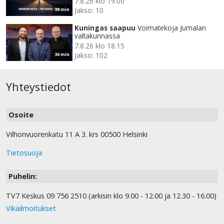
7.8.26 klo 19.00
Jakso: 10
30 min
Kuningas saapuu
Voimatekoja Jumalan
valtakunnassa
7.8.26 klo 18.15
Jakso: 102
30 min
Yhteystiedot
Osoite
Vilhonvuorenkatu 11 A 3. krs 00500 Helsinki
Tietosuoja
Puhelin:
TV7 Keskus 09 756 2510 (arkisin klo 9.00 - 12.00 ja 12.30 - 16.00)
Vikailmoitukset