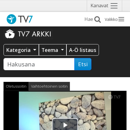
Näytä
Kanavat
valikko
Valikko
Kategoria
Teema
A-Ö listaus
Etsi
Oletussoitin
Vaihtoehtoinen soitin