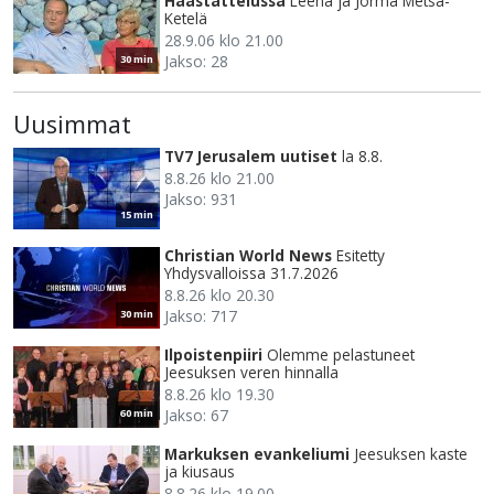
Haastattelussa
Leena ja Jorma Metsä-
Ketelä
28.9.06 klo 21.00
Jakso: 28
30 min
Uusimmat
TV7 Jerusalem uutiset
la 8.8.
8.8.26 klo 21.00
Jakso: 931
15 min
Christian World News
Esitetty
Yhdysvalloissa 31.7.2026
8.8.26 klo 20.30
Jakso: 717
30 min
Ilpoistenpiiri
Olemme pelastuneet
Jeesuksen veren hinnalla
8.8.26 klo 19.30
Jakso: 67
60 min
Markuksen evankeliumi
Jeesuksen kaste
ja kiusaus
8.8.26 klo 19.00