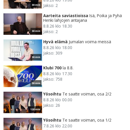
Jakso: 2
30 min
Aarteita saviastioissa
Isä, Poika ja Pyhä
Henki lahjojen antajana
8.8.26 klo 18.30
Jakso: 2
30 min
Hyvä elämä
Jumalan voima meissä
8.8.26 klo 18.00
Jakso: 309
30 min
Klubi 700
la 8.8.
8.8.26 klo 17.30
Jakso: 758
30 min
Yösoihtu
Te saatte voiman, osa 2/2
8.8.26 klo 00.00
Jakso: 26
120 min
Yösoihtu
Te saatte voiman, osa 1/2
7.8.26 klo 22.00