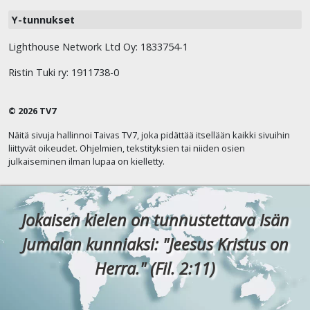
Y-tunnukset
Lighthouse Network Ltd Oy: 1833754-1
Ristin Tuki ry: 1911738-0
© 2026 TV7
Näitä sivuja hallinnoi Taivas TV7, joka pidättää itsellään kaikki sivuihin
liittyvät oikeudet. Ohjelmien, tekstityksien tai niiden osien
julkaiseminen ilman lupaa on kielletty.
Jokaisen kielen on tunnustettava Isän
Jumalan kunniaksi: "Jeesus Kristus on
Herra." (Fil. 2:11)