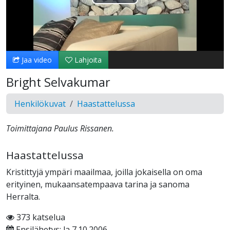
Toista
Video
Jaa video
Lahjoita
Bright Selvakumar
Henkilökuvat
Haastattelussa
Toimittajana Paulus Rissanen.
Haastattelussa
Kristittyjä ympäri maailmaa, joilla jokaisella on oma
erityinen, mukaansatempaava tarina ja sanoma
Herralta.
373 katselua
Ensilähetys: la 7.10.2006