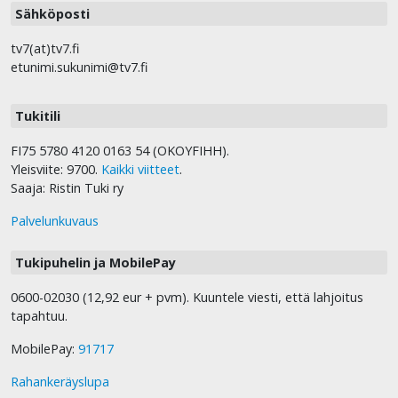
Sähköposti
tv7(at)tv7.fi
etunimi.sukunimi@tv7.fi
Tukitili
FI75 5780 4120 0163 54 (OKOYFIHH).
Yleisviite: 9700.
Kaikki viitteet
.
Saaja: Ristin Tuki ry
Palvelunkuvaus
Tukipuhelin ja MobilePay
0600-02030 (12,92 eur + pvm). Kuuntele viesti, että lahjoitus
tapahtuu.
MobilePay:
91717
Rahankeräyslupa