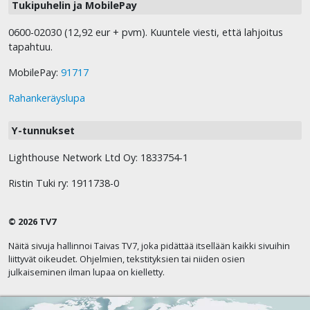
Tukipuhelin ja MobilePay
0600-02030 (12,92 eur + pvm). Kuuntele viesti, että lahjoitus
tapahtuu.
MobilePay:
91717
Rahankeräyslupa
Y-tunnukset
Lighthouse Network Ltd Oy: 1833754-1
Ristin Tuki ry: 1911738-0
© 2026 TV7
Näitä sivuja hallinnoi Taivas TV7, joka pidättää itsellään kaikki sivuihin
liittyvät oikeudet. Ohjelmien, tekstityksien tai niiden osien
julkaiseminen ilman lupaa on kielletty.