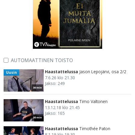
AUTOMAATTINEN TOISTO
Haastattelussa
Jason Lepojärvi, osa 2/2
Uusin
7.6.26 klo 21.30
Jakso: 249
30 min
Haastattelussa
Timo Valtonen
13.12.18 klo 21.45
Jakso: 165
30 min
Haastattelussa
Timothée Paton
8.1.19 klo 19.30