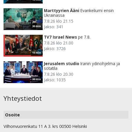
Marttyyrien Ääni
Evankeliumi ensin
Ukrainassa
7.8.26 klo 21.15
Jakso: 341
30 min
TV7 Israel News
pe 7.8.
7.8.26 klo 21.00
Jakso: 3726
15 min
Jerusalem studio
Iranin ydinohjelma ja
sotatila
7.8.26 klo 20.30
Jakso: 1035
30 min
Yhteystiedot
Osoite
Vilhonvuorenkatu 11 A 3. krs 00500 Helsinki