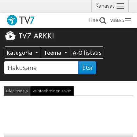
Näytä
Kanavat
valikko
Valikko
Kategoria
Teema
A-Ö listaus
Etsi
Oletussoitin
Vaihtoehtoinen soitin