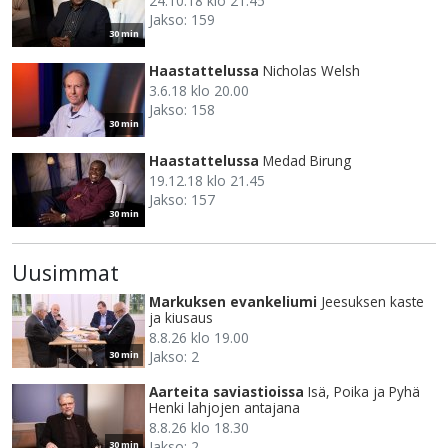
24.10.18 klo 21.45
Jakso: 159
30 min
Haastattelussa
Nicholas Welsh
3.6.18 klo 20.00
Jakso: 158
30 min
Haastattelussa
Medad Birung
19.12.18 klo 21.45
Jakso: 157
30 min
Uusimmat
Markuksen evankeliumi
Jeesuksen kaste
ja kiusaus
8.8.26 klo 19.00
Jakso: 2
30 min
Aarteita saviastioissa
Isä, Poika ja Pyhä
Henki lahjojen antajana
8.8.26 klo 18.30
Jakso: 2
30 min