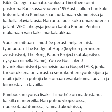
Bible College -raamattukoulusta Timothée toimi
pastorina Ranskassa vuoteen 1999 asti, jolloin hän koki
kutsun lähteä Kambodzaan auttamaan slummeissa ja
kaduilla eläviä lapsia. Hän antoi pois koko omaisuutensa
ja lähti WEC-lähetysjärjestön kautta Phnom Penhiin
mukanaan vain kaksi matkalaukkua.
Vuosien mittaan Timothée perusti neljä erilaista
työmuotoa: The Bridge of Hope (köyhien perheiden
avustustyö), The Bong Paoun Project (katulapsityö,
nykyään nimellä Flame), You've Got Talent!
(evankelioimistyö) ja viimeisimpänä GospelTALK, jonka
tarkoituksena on varustaa seurakuntien työntekijöitä ja
muita julkisia puhujia kertomaan evankeliumia luovilla ja
kiinnostavilla tavoilla.
Kambodzan työnsä lisäksi Timothée on matkustanut
kaikilla mantereilla. Hän puhuu yliopistoissa,
nuorisotapahtumissa, raamattukouluissa,