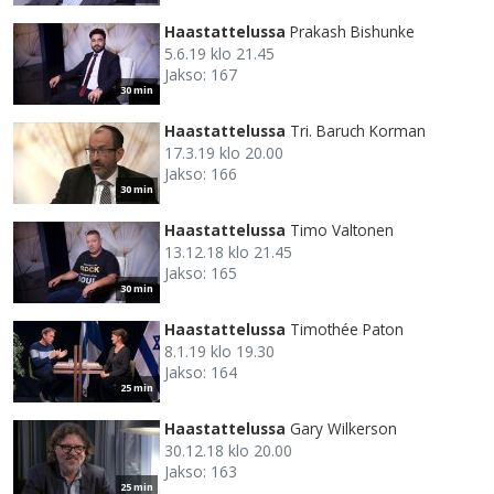
Haastattelussa
Prakash Bishunke
5.6.19 klo 21.45
Jakso: 167
30 min
Haastattelussa
Tri. Baruch Korman
17.3.19 klo 20.00
Jakso: 166
30 min
Haastattelussa
Timo Valtonen
13.12.18 klo 21.45
Jakso: 165
30 min
Haastattelussa
Timothée Paton
8.1.19 klo 19.30
Jakso: 164
25 min
Haastattelussa
Gary Wilkerson
30.12.18 klo 20.00
Jakso: 163
25 min