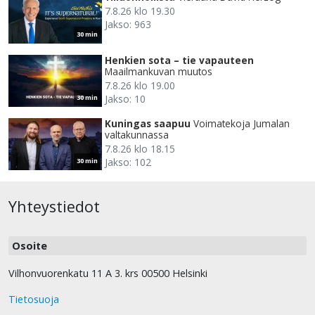
7.8.26 klo 19.30
Jakso: 963
30 min
Henkien sota – tie vapauteen
Maailmankuvan muutos
7.8.26 klo 19.00
Jakso: 10
30 min
Kuningas saapuu
Voimatekoja Jumalan
valtakunnassa
7.8.26 klo 18.15
Jakso: 102
30 min
Yhteystiedot
Osoite
Vilhonvuorenkatu 11 A 3. krs 00500 Helsinki
Tietosuoja