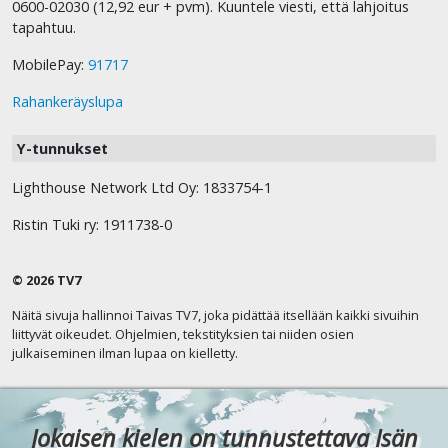
0600-02030 (12,92 eur + pvm). Kuuntele viesti, että lahjoitus
tapahtuu.
MobilePay:
91717
Rahankeräyslupa
Y-tunnukset
Lighthouse Network Ltd Oy: 1833754-1
Ristin Tuki ry: 1911738-0
© 2026 TV7
Näitä sivuja hallinnoi Taivas TV7, joka pidättää itsellään kaikki sivuihin
liittyvät oikeudet. Ohjelmien, tekstityksien tai niiden osien
julkaiseminen ilman lupaa on kielletty.
Jokaisen kielen on tunnustettava Isän