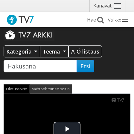
Näytä
Kanavat
valikko
Valikko
Kategoria
Teema
A-Ö listaus
Etsi
Oletussoitin
Vaihtoehtoinen soitin