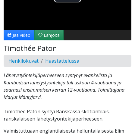
Toista
Video
Jaa video
Lahjoita
Timothée Paton
Henkilökuvat
Haastattelussa
Lähetystyöntekijäperheeseen syntynyt evankelista ja
Kambodzan lähetystyöntekijä tuli uskoon 4-vuotiaana ja
saarnasi ensimmäisen kerran 12-vuotiaana. Toimittajana
Marjut Mäntyjärvi.
Timothée Paton syntyi Ranskassa skotlantilais-
ranskalaiseen lähetystyöntekijäperheeseen.
Valmistuttuaan englantilaisesta helluntailaisesta Elim