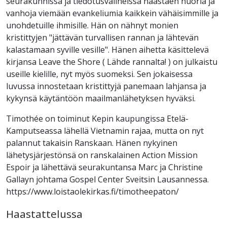
seurakunnissa ja tiedotusvälineissä haastaen nuoria ja
vanhoja viemään evankeliumia kaikkein vähäisimmille ja
unohdetuille ihmisille. Hän on nähnyt monien
kristittyjen "jättävän turvallisen rannan ja lähtevän
kalastamaan syville vesille". Hänen aihetta käsittelevä
kirjansa Leave the Shore ( Lähde rannalta! ) on julkaistu
useille kielille, nyt myös suomeksi. Sen jokaisessa
luvussa innostetaan kristittyjä panemaan lahjansa ja
kykynsä käytäntöön maailmanlähetyksen hyväksi.
Timothée on toiminut Kepin kaupungissa Etelä-
Kamputseassa lähellä Vietnamin rajaa, mutta on nyt
palannut takaisin Ranskaan. Hänen nykyinen
lähetysjärjestönsä on ranskalainen Action Mission
Espoir ja lähettävä seurakuntansa Marc ja Christine
Gallayn johtama Gospel Center Sveitsin Lausannessa.
https://www.loistaolekirkas.fi/timotheepaton/
Haastattelussa