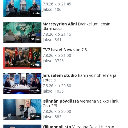
7.8.26 klo 21.45
Jakso: 106
15 min
Marttyyrien Ääni
Evankeliumi ensin
Ukrainassa
7.8.26 klo 21.15
Jakso: 341
30 min
TV7 Israel News
pe 7.8.
7.8.26 klo 21.00
Jakso: 3726
15 min
Jerusalem studio
Iranin ydinohjelma ja
sotatila
7.8.26 klo 20.30
Jakso: 1035
30 min
Isännän pöydässä
Vieraana Veikko Flink.
Osa 2/3
7.8.26 klo 20.00
Jakso: 583
30 min
Yliluonnollista
Vieraana David Herzog