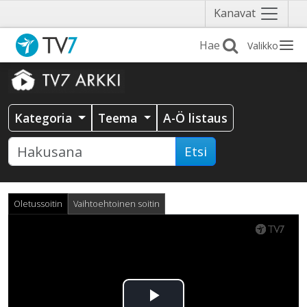
Näytä
Kanavat
valikko
Valikko
Kategoria
Teema
A-Ö listaus
Etsi
Oletussoitin
Vaihtoehtoinen soitin