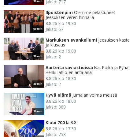
Jakso: 717
30 min
Ilpoistenpiiri
Olemme pelastuneet
Jeesuksen veren hinnalla
8.8.26 klo 19.30
Jakso: 67
60 min
Markuksen evankeliumi
Jeesuksen kaste
ja kiusaus
8.8.26 klo 19.00
Jakso: 2
30 min
Aarteita saviastioissa
Isä, Poika ja Pyhä
Henki lahjojen antajana
8.8.26 klo 18.30
Jakso: 2
30 min
Hyvä elämä
Jumalan voima meissä
8.8.26 klo 18.00
Jakso: 309
30 min
Klubi 700
la 8.8.
8.8.26 klo 17.30
Jakso: 758