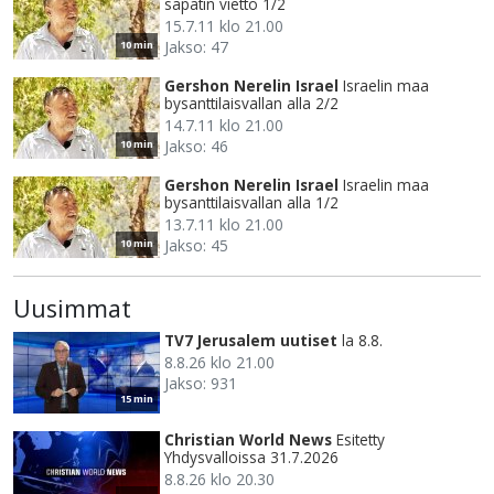
sapatin vietto 1/2
15.7.11 klo 21.00
Jakso: 47
10 min
Gershon Nerelin Israel
Israelin maa
bysanttilaisvallan alla 2/2
14.7.11 klo 21.00
Jakso: 46
10 min
Gershon Nerelin Israel
Israelin maa
bysanttilaisvallan alla 1/2
13.7.11 klo 21.00
Jakso: 45
10 min
Uusimmat
TV7 Jerusalem uutiset
la 8.8.
8.8.26 klo 21.00
Jakso: 931
15 min
Christian World News
Esitetty
Yhdysvalloissa 31.7.2026
8.8.26 klo 20.30