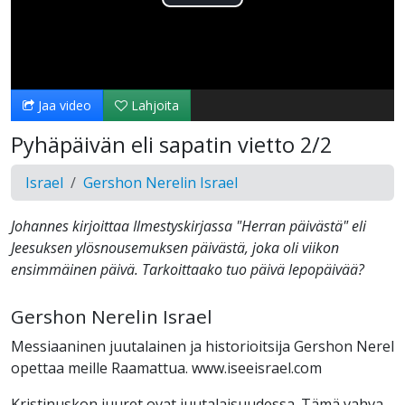
Toista
Video
Jaa video
Lahjoita
Pyhäpäivän eli sapatin vietto 2/2
Israel
Gershon Nerelin Israel
Johannes kirjoittaa Ilmestyskirjassa "Herran päivästä" eli
Jeesuksen ylösnousemuksen päivästä, joka oli viikon
ensimmäinen päivä. Tarkoittaako tuo päivä lepopäivää?
Gershon Nerelin Israel
Messiaaninen juutalainen ja historioitsija Gershon Nerel
opettaa meille Raamattua. www.iseeisrael.com
Kristinuskon juuret ovat juutalaisuudessa. Tämä vahva