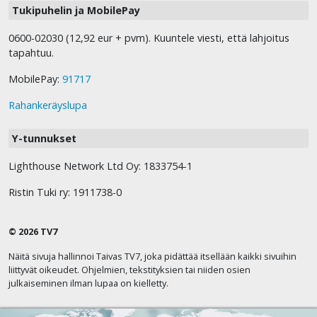
Tukipuhelin ja MobilePay
0600-02030 (12,92 eur + pvm). Kuuntele viesti, että lahjoitus
tapahtuu.
MobilePay:
91717
Rahankeräyslupa
Y-tunnukset
Lighthouse Network Ltd Oy: 1833754-1
Ristin Tuki ry: 1911738-0
© 2026 TV7
Näitä sivuja hallinnoi Taivas TV7, joka pidättää itsellään kaikki sivuihin
liittyvät oikeudet. Ohjelmien, tekstityksien tai niiden osien
julkaiseminen ilman lupaa on kielletty.