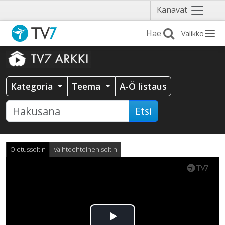
Näytä
Kanavat
valikko
Valikko
Kategoria
Teema
A-Ö listaus
Etsi
Oletussoitin
Vaihtoehtoinen soitin