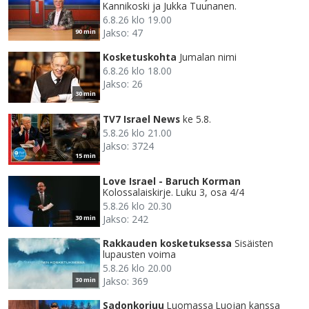
Kannikoski ja Jukka Tuunanen.
6.8.26 klo 19.00
Jakso: 47
90 min
Kosketuskohta
Jumalan nimi
6.8.26 klo 18.00
Jakso: 26
30 min
TV7 Israel News
ke 5.8.
5.8.26 klo 21.00
Jakso: 3724
15 min
Love Israel - Baruch Korman
Kolossalaiskirje. Luku 3, osa 4/4
5.8.26 klo 20.30
Jakso: 242
30 min
Rakkauden kosketuksessa
Sisäisten
lupausten voima
5.8.26 klo 20.00
Jakso: 369
30 min
Sadonkorjuu
Luomassa Luojan kanssa