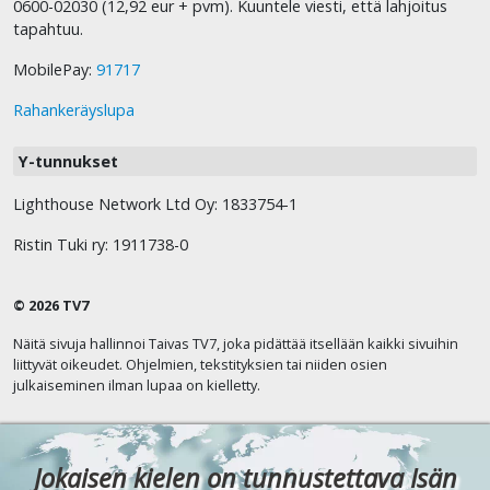
0600-02030 (12,92 eur + pvm). Kuuntele viesti, että lahjoitus
tapahtuu.
MobilePay:
91717
Rahankeräyslupa
Y-tunnukset
Lighthouse Network Ltd Oy: 1833754-1
Ristin Tuki ry: 1911738-0
© 2026 TV7
Näitä sivuja hallinnoi Taivas TV7, joka pidättää itsellään kaikki sivuihin
liittyvät oikeudet. Ohjelmien, tekstityksien tai niiden osien
julkaiseminen ilman lupaa on kielletty.
Jokaisen kielen on tunnustettava Isän