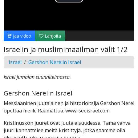
Toista
Video
Jaa video
Lahjoita
Israelin ja muslimimaailman välit 1/2
Israel
Gershon Nerelin Israel
Israel Jumalan suunnitelmassa.
Gershon Nerelin Israel
Messiaaninen juutalainen ja historioitsija Gershon Nerel
opettaa meille Raamattua. www.iseeisrael.com
Kristinuskon juuret ovat juutalaisuudessa. Tämä vahva
juuri kannattelee meitä kristittyjä, jotka saamme olla
oksastettu oksa samassa puussa.