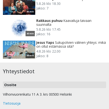
5.8.26 klo 18.30
Jakso: 7
85 min
Rakkaus puhuu
Kaavailuja taivaan
suunnalta
5.8.26 klo 17.45
Jakso: 16
45 min
Jesus Yaps
Sukupolvien välinen yhteys: mikä
on ollut estämässä sitä?
4.8.26 klo 22.00
Jakso: 8
50 min
Yhteystiedot
Osoite
Vilhonvuorenkatu 11 A 3. krs 00500 Helsinki
Tietosuoja