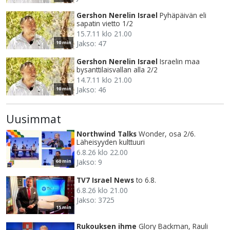
Gershon Nerelin Israel
Pyhäpäivän eli
sapatin vietto 1/2
15.7.11 klo 21.00
Jakso: 47
10 min
Gershon Nerelin Israel
Israelin maa
bysanttilaisvallan alla 2/2
14.7.11 klo 21.00
Jakso: 46
10 min
Uusimmat
Northwind Talks
Wonder, osa 2/6.
Läheisyyden kulttuuri
6.8.26 klo 22.00
Jakso: 9
60 min
TV7 Israel News
to 6.8.
6.8.26 klo 21.00
Jakso: 3725
15 min
Rukouksen ihme
Glory Backman, Rauli