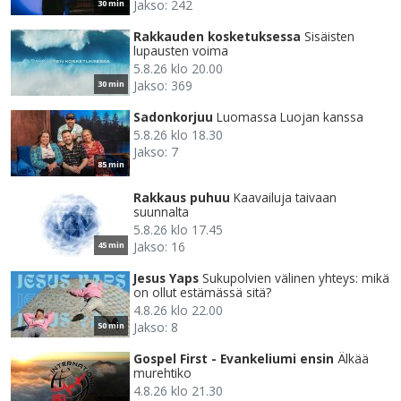
Jakso: 242
30 min
Rakkauden kosketuksessa
Sisäisten
lupausten voima
5.8.26 klo 20.00
Jakso: 369
30 min
Sadonkorjuu
Luomassa Luojan kanssa
5.8.26 klo 18.30
Jakso: 7
85 min
Rakkaus puhuu
Kaavailuja taivaan
suunnalta
5.8.26 klo 17.45
Jakso: 16
45 min
Jesus Yaps
Sukupolvien välinen yhteys: mikä
on ollut estämässä sitä?
4.8.26 klo 22.00
Jakso: 8
50 min
Gospel First - Evankeliumi ensin
Älkää
murehtiko
4.8.26 klo 21.30