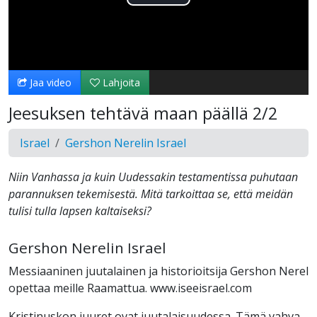
Toista
Video
Jaa video
Lahjoita
Jeesuksen tehtävä maan päällä 2/2
Israel
Gershon Nerelin Israel
Niin Vanhassa ja kuin Uudessakin testamentissa puhutaan
parannuksen tekemisestä. Mitä tarkoittaa se, että meidän
tulisi tulla lapsen kaltaiseksi?
Gershon Nerelin Israel
Messiaaninen juutalainen ja historioitsija Gershon Nerel
opettaa meille Raamattua. www.iseeisrael.com
Kristinuskon juuret ovat juutalaisuudessa. Tämä vahva