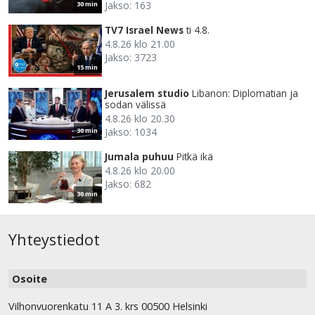
Jakso: 163
30 min
TV7 Israel News
ti 4.8.
4.8.26 klo 21.00
Jakso: 3723
15 min
Jerusalem studio
Libanon: Diplomatian ja
sodan välissä
4.8.26 klo 20.30
Jakso: 1034
30 min
Jumala puhuu
Pitkä ikä
4.8.26 klo 20.00
Jakso: 682
30 min
Yhteystiedot
Osoite
Vilhonvuorenkatu 11 A 3. krs 00500 Helsinki