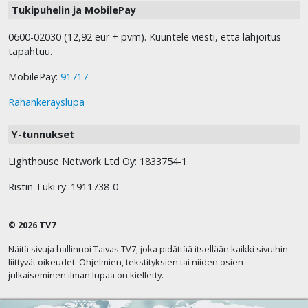
Tukipuhelin ja MobilePay
0600-02030 (12,92 eur + pvm). Kuuntele viesti, että lahjoitus
tapahtuu.
MobilePay:
91717
Rahankeräyslupa
Y-tunnukset
Lighthouse Network Ltd Oy: 1833754-1
Ristin Tuki ry: 1911738-0
© 2026 TV7
Näitä sivuja hallinnoi Taivas TV7, joka pidättää itsellään kaikki sivuihin
liittyvät oikeudet. Ohjelmien, tekstityksien tai niiden osien
julkaiseminen ilman lupaa on kielletty.