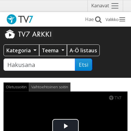
Näytä
Kanavat
valikko
Valikko
Kategoria
Teema
A-Ö listaus
Etsi
Oletussoitin
Vaihtoehtoinen soitin