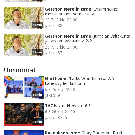
Gershon Nerelin Israel
Ensimmäinen
messiaaninen seurakunta
29.7.10 klo 21.00
Jakso: 38
10 min
Gershon Nerelin Israel
Jumalan valtakunta
ja taivaan valtakunta 2/2
28.7.10 klo 21.00
Jakso: 37
10 min
Uusimmat
Northwind Talks
Wonder, osa 2/6.
Läheisyyden kulttuuri
6.8.26 klo 22.00
Jakso: 9
60 min
TV7 Israel News
to 6.8.
6.8.26 klo 21.00
Jakso: 3725
15 min
Rukouksen ihme
Glory Backman, Rauli