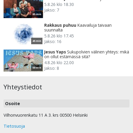
5.8.26 klo 18.30
Jakso: 7
85 min
Rakkaus puhuu
Kaavailuja taivaan
suunnalta
5.8.26 klo 17.45
Jakso: 16
45 min
Jesus Yaps
Sukupolvien välinen yhteys: mikä
on ollut estämässä sitä?
4.8.26 klo 22.00
Jakso: 8
50 min
Yhteystiedot
Osoite
Vilhonvuorenkatu 11 A 3. krs 00500 Helsinki
Tietosuoja