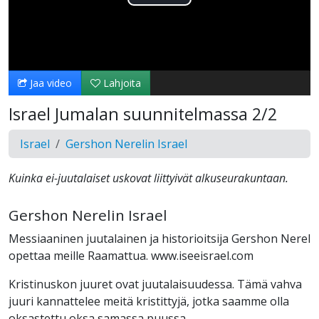
Toista
Video
Jaa video
Lahjoita
Israel Jumalan suunnitelmassa 2/2
Israel
Gershon Nerelin Israel
Kuinka ei-juutalaiset uskovat liittyivät alkuseurakuntaan.
Gershon Nerelin Israel
Messiaaninen juutalainen ja historioitsija Gershon Nerel
opettaa meille Raamattua. www.iseeisrael.com
Kristinuskon juuret ovat juutalaisuudessa. Tämä vahva
juuri kannattelee meitä kristittyjä, jotka saamme olla
oksastettu oksa samassa puussa.