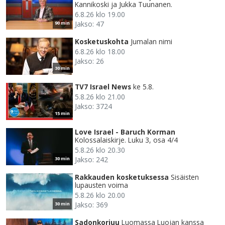
Kannikoski ja Jukka Tuunanen.
6.8.26 klo 19.00
Jakso: 47
90 min
Kosketuskohta
Jumalan nimi
6.8.26 klo 18.00
Jakso: 26
30 min
TV7 Israel News
ke 5.8.
5.8.26 klo 21.00
Jakso: 3724
15 min
Love Israel - Baruch Korman
Kolossalaiskirje. Luku 3, osa 4/4
5.8.26 klo 20.30
Jakso: 242
30 min
Rakkauden kosketuksessa
Sisäisten
lupausten voima
5.8.26 klo 20.00
Jakso: 369
30 min
Sadonkorjuu
Luomassa Luojan kanssa