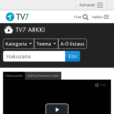
Näytä
Kanavat
valikko
Valikko
Kategoria
Teema
A-Ö listaus
Etsi
Oletussoitin
Vaihtoehtoinen soitin