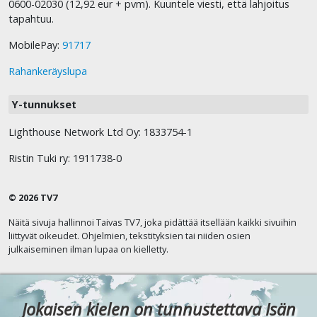
0600-02030 (12,92 eur + pvm). Kuuntele viesti, että lahjoitus
tapahtuu.
MobilePay:
91717
Rahankeräyslupa
Y-tunnukset
Lighthouse Network Ltd Oy: 1833754-1
Ristin Tuki ry: 1911738-0
© 2026 TV7
Näitä sivuja hallinnoi Taivas TV7, joka pidättää itsellään kaikki sivuihin
liittyvät oikeudet. Ohjelmien, tekstityksien tai niiden osien
julkaiseminen ilman lupaa on kielletty.
Jokaisen kielen on tunnustettava Isän