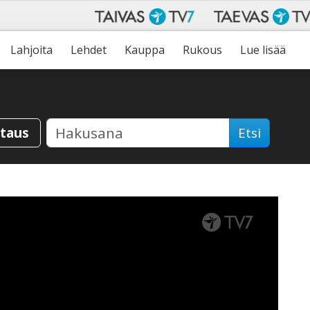
Lahjoita
Lehdet
Kauppa
Rukous
Lue lisää
staus
Etsi