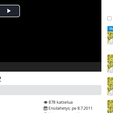
Toista
Video
U
2
878 katselua
Ensilähetys: pe 8.7.2011