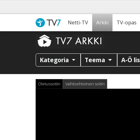
Netti-TV
Arkki
TV-opas
Kategoria
Teema
A-Ö li
Oletussoitin
Vaihtoehtoinen soitin