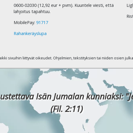
0600-02030 (12,92 eur + pvm). Kuuntele viesti, että
Lig
lahjoitus tapahtuu.
Ris
MobilePay:
91717
Rahankeräyslupa
kaikki sivuihin liittyvät oikeudet. Ohjelmien, tekstityksien tai niiden osien jul
ustettava Isän Jumalan kunniaksi: "J
(Fil. 2:11)