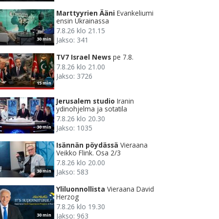
Marttyyrien Ääni
Evankeliumi
ensin Ukrainassa
7.8.26 klo 21.15
Jakso: 341
30 min
TV7 Israel News
pe 7.8.
7.8.26 klo 21.00
Jakso: 3726
15 min
Jerusalem studio
Iranin
ydinohjelma ja sotatila
7.8.26 klo 20.30
Jakso: 1035
30 min
Isännän pöydässä
Vieraana
Veikko Flink. Osa 2/3
7.8.26 klo 20.00
Jakso: 583
30 min
Yliluonnollista
Vieraana David
Herzog
7.8.26 klo 19.30
Jakso: 963
30 min