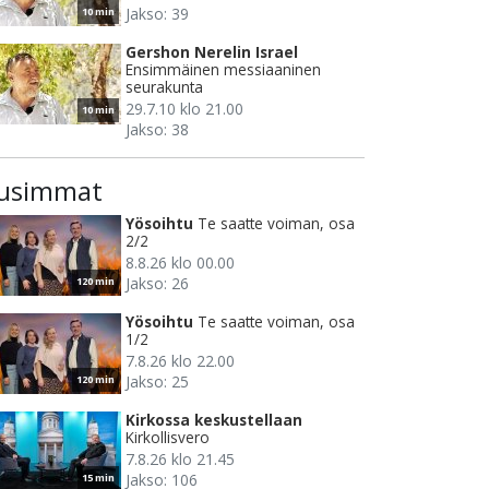
Jakso: 39
10 min
Gershon Nerelin Israel
Ensimmäinen messiaaninen
seurakunta
29.7.10 klo 21.00
10 min
Jakso: 38
usimmat
Yösoihtu
Te saatte voiman, osa
2/2
8.8.26 klo 00.00
Jakso: 26
120 min
Yösoihtu
Te saatte voiman, osa
1/2
7.8.26 klo 22.00
Jakso: 25
120 min
Kirkossa keskustellaan
Kirkollisvero
7.8.26 klo 21.45
Jakso: 106
15 min