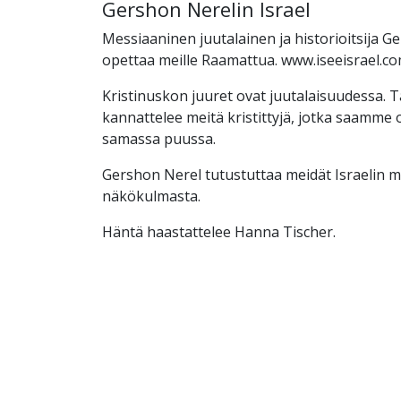
Gershon Nerelin Israel
Messiaaninen juutalainen ja historioitsija G
opettaa meille Raamattua. www.iseeisrael.c
Kristinuskon juuret ovat juutalaisuudessa. 
kannattelee meitä kristittyjä, jotka saamme 
samassa puussa.
Gershon Nerel tutustuttaa meidät Israelin 
näkökulmasta.
Häntä haastattelee Hanna Tischer.