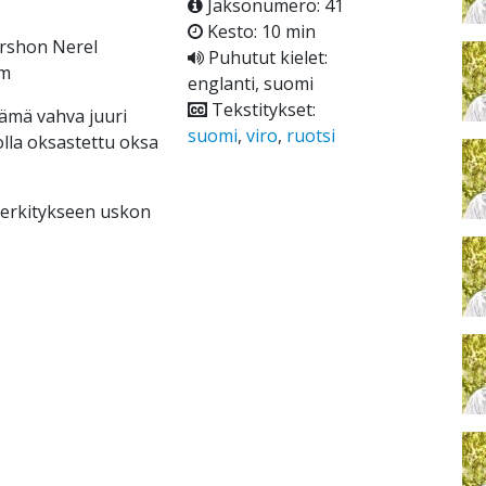
Jaksonumero: 41
Kesto: 10 min
ershon Nerel
Puhutut kielet:
om
englanti, suomi
Tekstitykset:
Tämä vahva juuri
suomi
,
viro
,
ruotsi
olla oksastettu oksa
merkitykseen uskon