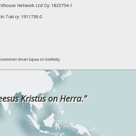
hthouse Network Ltd Oy: 1833754-1
tin Tuki ry: 1911738-0
kaiseminen ilman lupaa on kielletty.
eesus Kristus on Herra."