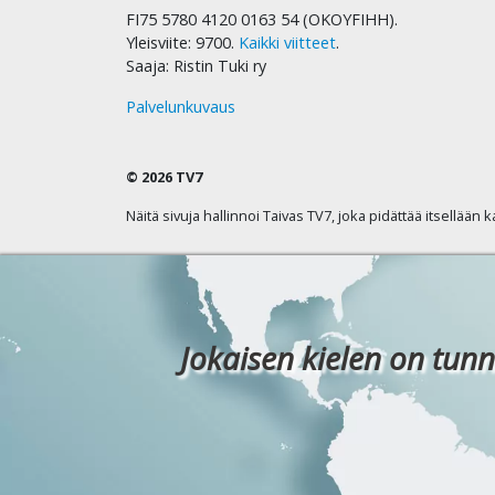
FI75 5780 4120 0163 54 (OKOYFIHH).
Yleisviite: 9700.
Kaikki viitteet
.
Saaja: Ristin Tuki ry
Palvelunkuvaus
© 2026 TV7
Näitä sivuja hallinnoi Taivas TV7, joka pidättää itsellään 
Jokaisen kielen on tunn