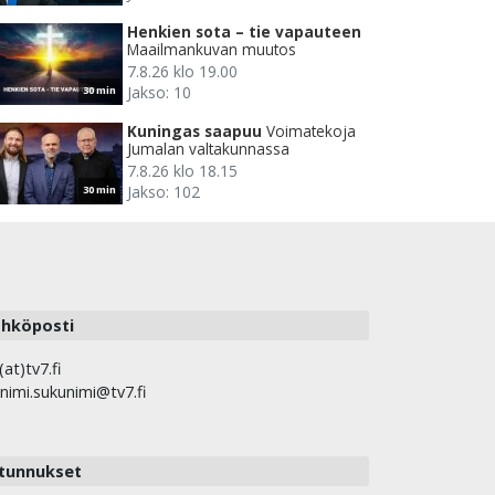
Henkien sota – tie vapauteen
Maailmankuvan muutos
7.8.26 klo 19.00
Jakso: 10
30 min
Kuningas saapuu
Voimatekoja
Jumalan valtakunnassa
7.8.26 klo 18.15
Jakso: 102
30 min
hköposti
(at)tv7.fi
nimi.sukunimi@tv7.fi
tunnukset