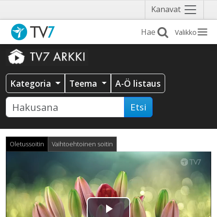
Näytä
Kanavat
valikko
Valikko
Kategoria
Teema
A-Ö listaus
Etsi
Oletussoitin
Vaihtoehtoinen soitin