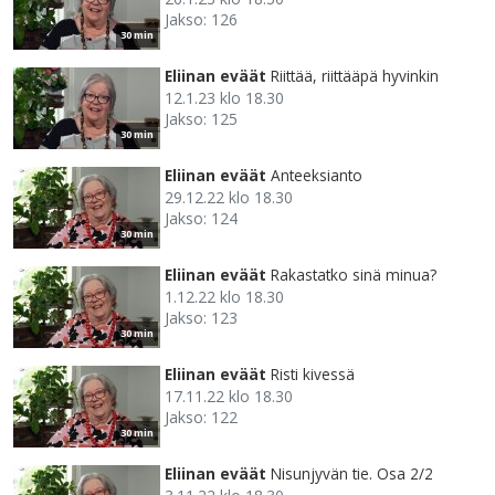
Jakso: 126
30 min
Eliinan eväät
Riittää, riittääpä hyvinkin
12.1.23 klo 18.30
Jakso: 125
30 min
Eliinan eväät
Anteeksianto
29.12.22 klo 18.30
Jakso: 124
30 min
Eliinan eväät
Rakastatko sinä minua?
1.12.22 klo 18.30
Jakso: 123
30 min
Eliinan eväät
Risti kivessä
17.11.22 klo 18.30
Jakso: 122
30 min
Eliinan eväät
Nisunjyvän tie. Osa 2/2