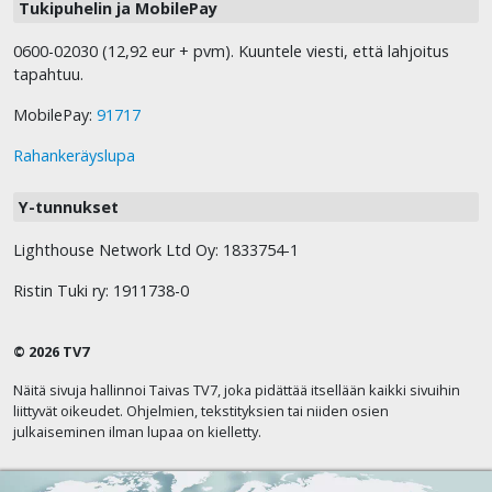
Tukipuhelin ja MobilePay
0600-02030 (12,92 eur + pvm). Kuuntele viesti, että lahjoitus
tapahtuu.
MobilePay:
91717
Rahankeräyslupa
Y-tunnukset
Lighthouse Network Ltd Oy: 1833754-1
Ristin Tuki ry: 1911738-0
© 2026 TV7
Näitä sivuja hallinnoi Taivas TV7, joka pidättää itsellään kaikki sivuihin
liittyvät oikeudet. Ohjelmien, tekstityksien tai niiden osien
julkaiseminen ilman lupaa on kielletty.