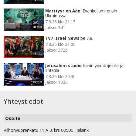
Marttyyrien Ääni
Evankeliumi ensin
Ukrainassa
7.8.26 klo 21.15
Jakso: 341
30 min
TV7 Israel News
pe 7.8.
7.8.26 klo 21.00
Jakso: 3726
15 min
Jerusalem studio
Iranin ydinohjelma ja
sotatila
7.8.26 klo 20.30
Jakso: 1035
30 min
Yhteystiedot
Osoite
Vilhonvuorenkatu 11 A 3. krs 00500 Helsinki