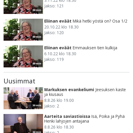
3.11.22 klo 18.30
Jakso: 121
30 min
Eliinan eväät
Mikä hetki yöstä on? Osa 1/2
20.10.22 klo 18.30
Jakso: 120
30 min
Eliinan eväät
Emmauksen tien kulkija
6.10.22 klo 18.30
Jakso: 119
30 min
Uusimmat
Markuksen evankeliumi
Jeesuksen kaste
ja kiusaus
8.8.26 klo 19.00
Jakso: 2
30 min
Aarteita saviastioissa
Isä, Poika ja Pyhä
Henki lahjojen antajana
8.8.26 klo 18.30
Jakso: 2
30 min