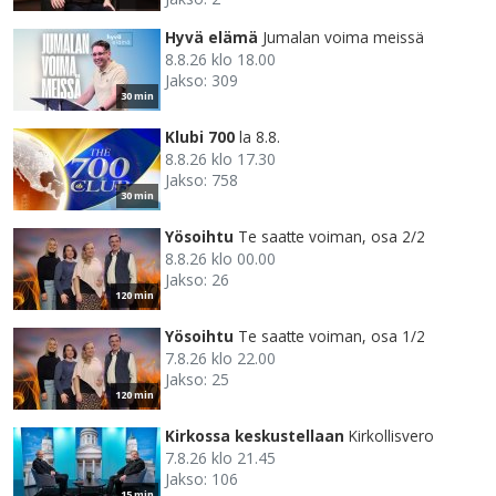
Hyvä elämä
Jumalan voima meissä
8.8.26 klo 18.00
Jakso: 309
30 min
Klubi 700
la 8.8.
8.8.26 klo 17.30
Jakso: 758
30 min
Yösoihtu
Te saatte voiman, osa 2/2
8.8.26 klo 00.00
Jakso: 26
120 min
Yösoihtu
Te saatte voiman, osa 1/2
7.8.26 klo 22.00
Jakso: 25
120 min
Kirkossa keskustellaan
Kirkollisvero
7.8.26 klo 21.45
Jakso: 106
15 min