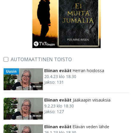
AUTOMAATTINEN TOISTO
Eliinan eväät
Herran hoidossa
Uusin
20.4.23 klo 18.30
Jakso: 131
30 min
Eliinan eväät
Jääkaapin viisauksia
9.2.23 klo 18.30
Jakso: 127
30 min
Eliinan eväät
Elävän veden lähde
26.1.23 klo 18.30