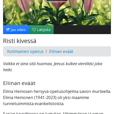
Toista
Video
Jaa video
Lahjoita
Risti kivessä
Kotimainen opetus
Eliinan eväät
Vaikka et aina sitä huomaa, Jeesus kulkee vierelläsi joka
hetki.
Eliinan eväät
Eliina Heinosen hersyvä opetusohjelma savon murteella.
Eliina Heinonen (1941-2023) oli yksi maamme
tunnetuimmista evankelistoista.
Sarjan tavoitteena on Jumalan, lähimmäisen ja oman