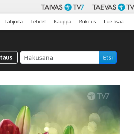
Lahjoita
Lehdet
Kauppa
Rukous
Lue lisää
staus
Etsi