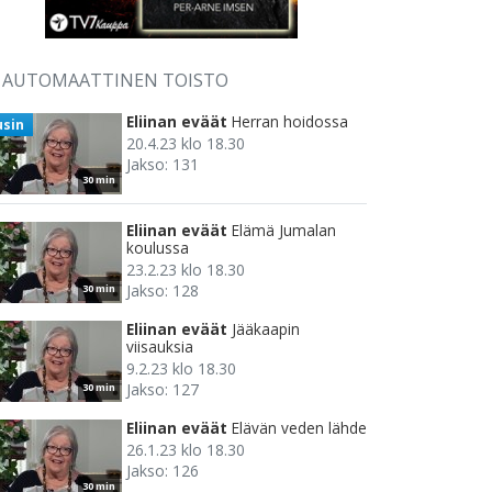
AUTOMAATTINEN TOISTO
Eliinan eväät
Herran hoidossa
usin
20.4.23 klo 18.30
Jakso: 131
30 min
Eliinan eväät
Elämä Jumalan
koulussa
23.2.23 klo 18.30
Jakso: 128
30 min
Eliinan eväät
Jääkaapin
viisauksia
9.2.23 klo 18.30
Jakso: 127
30 min
Eliinan eväät
Elävän veden lähde
26.1.23 klo 18.30
Jakso: 126
30 min