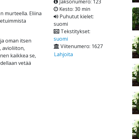
Jaksonumero: 123
Kesto: 30 min
 murteella. Eliina
Puhutut kielet:
netuimmista
suomi
Tekstitykset:
suomi
 ja oman itsen
Viitenumero: 1627
 avioliiton,
Lahjoita
nen kaikkea se,
dellaan vetää