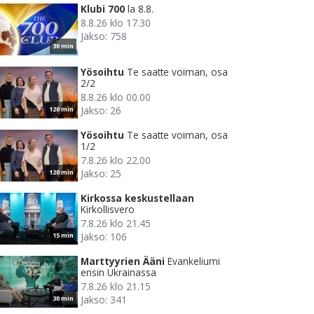
Klubi 700
la 8.8.
8.8.26 klo 17.30
Jakso: 758
30 min
Yösoihtu
Te saatte voiman, osa
2/2
8.8.26 klo 00.00
Jakso: 26
120 min
Yösoihtu
Te saatte voiman, osa
1/2
7.8.26 klo 22.00
Jakso: 25
120 min
Kirkossa keskustellaan
Kirkollisvero
7.8.26 klo 21.45
Jakso: 106
15 min
Marttyyrien Ääni
Evankeliumi
ensin Ukrainassa
7.8.26 klo 21.15
Jakso: 341
30 min