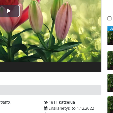
Toista
Video
U
kautta.
1811 katselua
Ensilähetys: to 1.12.2022