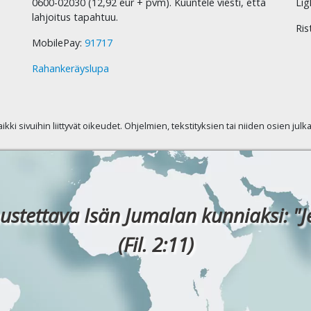
0600-02030 (12,92 eur + pvm). Kuuntele viesti, että
Lig
lahjoitus tapahtuu.
Ris
MobilePay:
91717
Rahankeräyslupa
kaikki sivuihin liittyvät oikeudet. Ohjelmien, tekstityksien tai niiden osien jul
ustettava Isän Jumalan kunniaksi: "J
(Fil. 2:11)