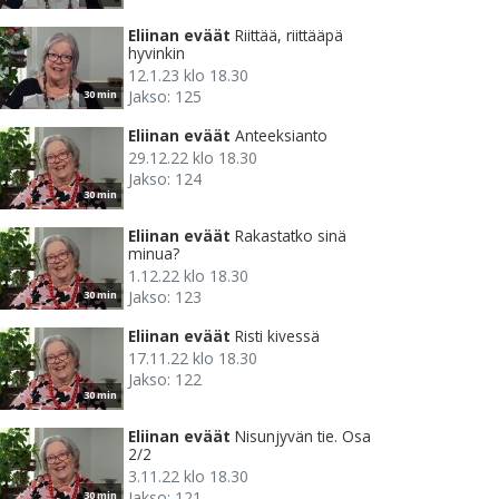
Eliinan eväät
Riittää, riittääpä
hyvinkin
12.1.23 klo 18.30
Jakso: 125
30 min
Eliinan eväät
Anteeksianto
29.12.22 klo 18.30
Jakso: 124
30 min
Eliinan eväät
Rakastatko sinä
minua?
1.12.22 klo 18.30
Jakso: 123
30 min
Eliinan eväät
Risti kivessä
17.11.22 klo 18.30
Jakso: 122
30 min
Eliinan eväät
Nisunjyvän tie. Osa
2/2
3.11.22 klo 18.30
Jakso: 121
30 min