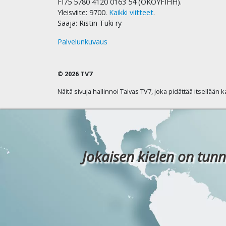
FI75 5780 4120 0163 54 (OKOYFIHH).
Yleisviite: 9700.
Kaikki viitteet
.
Saaja: Ristin Tuki ry
Palvelunkuvaus
© 2026 TV7
Näitä sivuja hallinnoi Taivas TV7, joka pidättää itsellään 
Jokaisen kielen on tunn