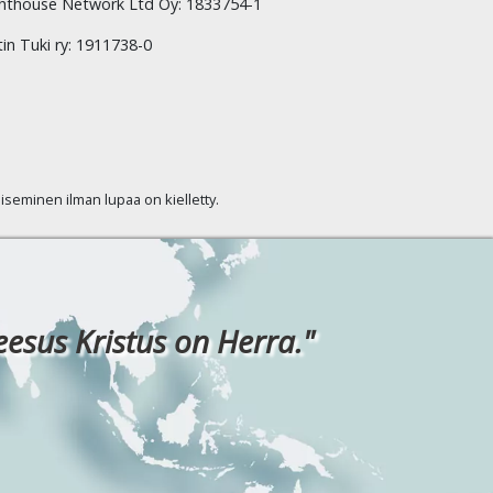
hthouse Network Ltd Oy: 1833754-1
tin Tuki ry: 1911738-0
kaiseminen ilman lupaa on kielletty.
eesus Kristus on Herra."