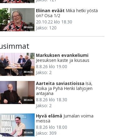
Eliinan eväät
Mikä hetki yöstä
on? Osa 1/2
20.10.22 klo 18.30
Jakso: 120
30 min
usimmat
Markuksen evankeliumi
Jeesuksen kaste ja kiusaus
8.8.26 klo 19.00
Jakso: 2
30 min
Aarteita saviastioissa
Isä,
Poika ja Pyhä Henki lahjojen
antajana
8.8.26 klo 18.30
30 min
Jakso: 2
Hyvä elämä
Jumalan voima
meissä
8.8.26 klo 18.00
Jakso: 309
30 min