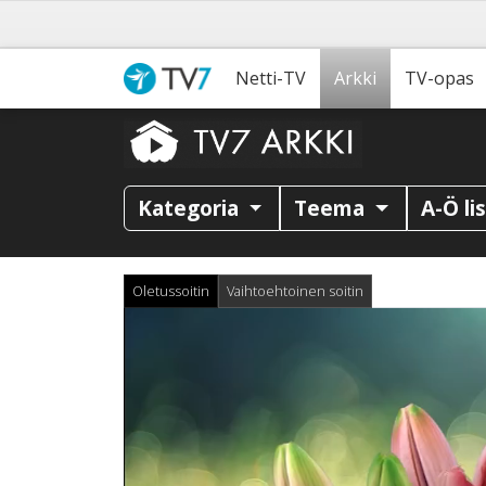
Netti-TV
Arkki
TV-opas
Kategoria
Teema
A-Ö li
Oletussoitin
Vaihtoehtoinen soitin