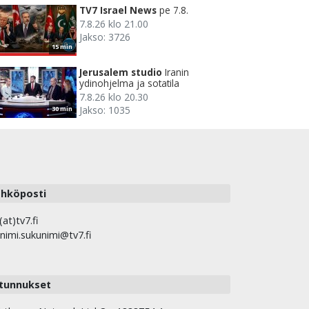
TV7 Israel News
pe 7.8.
7.8.26 klo 21.00
Jakso: 3726
15 min
Jerusalem studio
Iranin
ydinohjelma ja sotatila
7.8.26 klo 20.30
Jakso: 1035
30 min
hköposti
(at)tv7.fi
nimi.sukunimi@tv7.fi
tunnukset