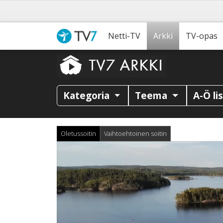
Netti-TV
Arkki
TV-opas
Kategoria
Teema
A-Ö li
Oletussoitin
Vaihtoehtoinen soitin