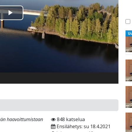
Toista
Video
U
mään haavoittumistaan
848 katselua
Ensilähetys: su 18.4.2021