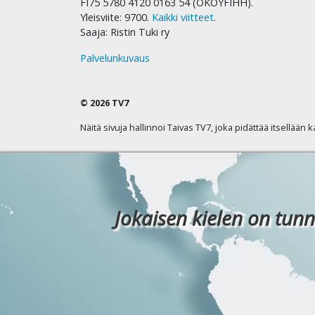
FI75 5780 4120 0163 54 (OKOYFIHH).
Yleisviite: 9700.
Kaikki viitteet
.
Saaja: Ristin Tuki ry
Palvelunkuvaus
© 2026 TV7
Näitä sivuja hallinnoi Taivas TV7, joka pidättää itsellään 
Jokaisen kielen on tunn