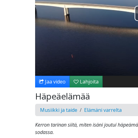
Jaa video
Lahjoita
Häpeäelämää
Musiikki ja taide
Elämäni varrelta
Kerron tarinan siitä, miten isäni joutui häpeä
sodassa.