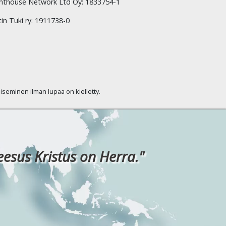
hthouse Network Ltd Oy: 1833754-1
tin Tuki ry: 1911738-0
kaiseminen ilman lupaa on kielletty.
eesus Kristus on Herra."