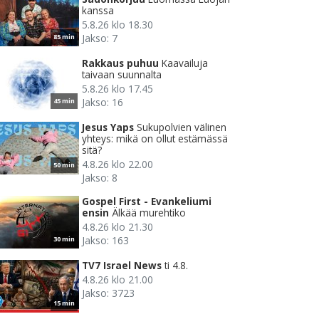
kanssa
5.8.26 klo 18.30
Jakso: 7
85 min
Rakkaus puhuu
Kaavailuja
taivaan suunnalta
5.8.26 klo 17.45
Jakso: 16
45 min
Jesus Yaps
Sukupolvien välinen
yhteys: mikä on ollut estämässä
sitä?
4.8.26 klo 22.00
50 min
Jakso: 8
Gospel First - Evankeliumi
ensin
Älkää murehtiko
4.8.26 klo 21.30
Jakso: 163
30 min
TV7 Israel News
ti 4.8.
4.8.26 klo 21.00
Jakso: 3723
15 min