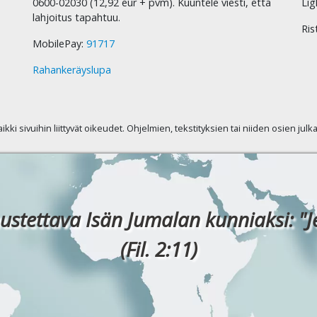
0600-02030 (12,92 eur + pvm). Kuuntele viesti, että
Lig
lahjoitus tapahtuu.
Ris
MobilePay:
91717
Rahankeräyslupa
kaikki sivuihin liittyvät oikeudet. Ohjelmien, tekstityksien tai niiden osien jul
ustettava Isän Jumalan kunniaksi: "J
(Fil. 2:11)