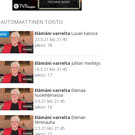
AUTOMAATTINEN TOISTO
Elämäni varrelta
Luvan kanssa
usin
23.5.21 klo 21.45
Jakso: 18
15 min
Elämäni varrelta
Juhlan merkitys
16.5.21 klo 21.45
Jakso: 17
15 min
Elämäni varrelta
Elämää
huolehtimassa
9.5.21 klo 21.45
Jakso: 16
15 min
Elämäni varrelta
Elämän
filminauha
2.5.21 klo 21.45
Jakso: 15
15 min