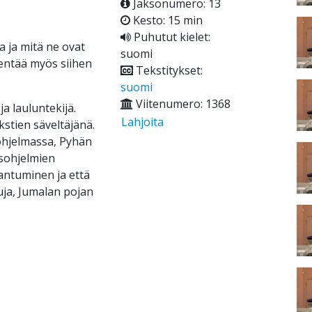
Jaksonumero: 13
Kesto: 15 min
Puhutut kielet:
 ja mitä ne ovat
suomi
entää myös siihen
Tekstitykset:
suomi
Viitenumero: 1368
ja lauluntekijä.
Lahjoita
kstien säveltäjänä.
ohjelmassa, Pyhän
usohjelmien
antuminen ja että
ja, Jumalan pojan