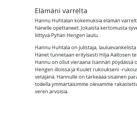
Elämäni varrelta
Hannu Huhtalan kokemuksia elämän varrelta
hänelle opettaneet. Jokaista kertomusta syv
liittyvä Pyhän Hengen laulu.
Hannu Huhtala on julistaja, lauluevankelista 
Hänet tunnetaan erityisesti Hilja Aaltosen te
Hannu on ollut vieraana Isännän pöydässä 
Hengen illoissa ja Kuulet rukoukseni -ruko
vetäjänä. Hannulle on tärkeäää sisäinen par
todella ymmärtäisimme olevamme rakastettu
veren arvoisia.