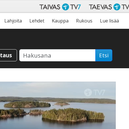
Lahjoita
Lehdet
Kauppa
Rukous
Lue lisää
staus
Etsi