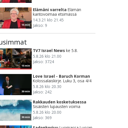
Elämäni varrelta
Elämän
kantovoimaa etsimässä
14.3.21 klo 21.45
Jakso: 9
15 min
usimmat
TV7 Israel News
ke 5.8.
5.8.26 klo 21.00
Jakso: 3724
15 min
Love Israel - Baruch Korman
Kolossalaiskirje. Luku 3, osa 4/4
5.8.26 klo 20.30
Jakso: 242
30 min
Rakkauden kosketuksessa
Sisäisten lupausten voima
5.8.26 klo 20.00
Jakso: 369
30 min
Sadonkorjuu
Luomassa Luojan