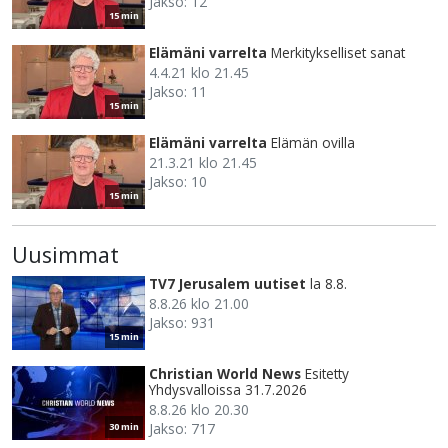
Jakso: 12
15 min
Elämäni varrelta
Merkitykselliset sanat
4.4.21 klo 21.45
Jakso: 11
15 min
Elämäni varrelta
Elämän ovilla
21.3.21 klo 21.45
Jakso: 10
15 min
Uusimmat
TV7 Jerusalem uutiset
la 8.8.
8.8.26 klo 21.00
Jakso: 931
15 min
Christian World News
Esitetty
Yhdysvalloissa 31.7.2026
8.8.26 klo 20.30
Jakso: 717
30 min