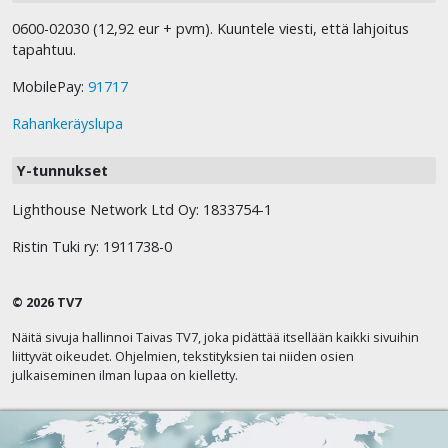
0600-02030 (12,92 eur + pvm). Kuuntele viesti, että lahjoitus
tapahtuu.
MobilePay:
91717
Rahankeräyslupa
Y-tunnukset
Lighthouse Network Ltd Oy: 1833754-1
Ristin Tuki ry: 1911738-0
© 2026 TV7
Näitä sivuja hallinnoi Taivas TV7, joka pidättää itsellään kaikki sivuihin
liittyvät oikeudet. Ohjelmien, tekstityksien tai niiden osien
julkaiseminen ilman lupaa on kielletty.