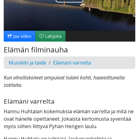
Toista
Video
Jaa video
Lahjoita
Elämän filminauha
Musiikki ja taide
Elämäni varrelta
Kun viholliskoneet ampuivat isääni kohti, haavoittuneita
sotilaita.
Elämäni varrelta
Hannu Huhtalan kokemuksia elämän varrelta ja mitä ne
ovat hänelle opettaneet. Jokaista kertomusta syventää
myös siihen liittyvä Pyhän Hengen laulu.
Hannu Huhtala on julistaja, lauluevankelista ja