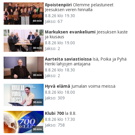
Ilpoistenpiiri
Olemme pelastuneet
Jeesuksen veren hinnalla
8.8.26 klo 19.30
Jakso: 67
60 min
Markuksen evankeliumi
Jeesuksen kaste
ja kiusaus
8.8.26 klo 19.00
Jakso: 2
30 min
Aarteita saviastioissa
Isä, Poika ja Pyhä
Henki lahjojen antajana
8.8.26 klo 18.30
Jakso: 2
30 min
Hyvä elämä
Jumalan voima meissä
8.8.26 klo 18.00
Jakso: 309
30 min
Klubi 700
la 8.8.
8.8.26 klo 17.30
Jakso: 758
30 min