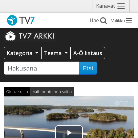
Näytä
Kanavat
valikko
Valikko
Kategoria
Teema
A-Ö listaus
Etsi
Oletussoitin
Vaihtoehtoinen soitin