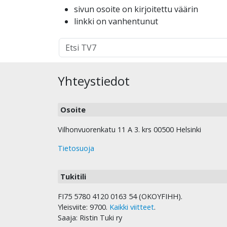
sivun osoite on kirjoitettu väärin
linkki on vanhentunut
Hakutulokset
haulle:
Yhteystiedot
Osoite
Vilhonvuorenkatu 11 A 3. krs 00500 Helsinki
Tietosuoja
Tukitili
FI75 5780 4120 0163 54 (OKOYFIHH).
Yleisviite: 9700.
Kaikki viitteet
.
Saaja: Ristin Tuki ry