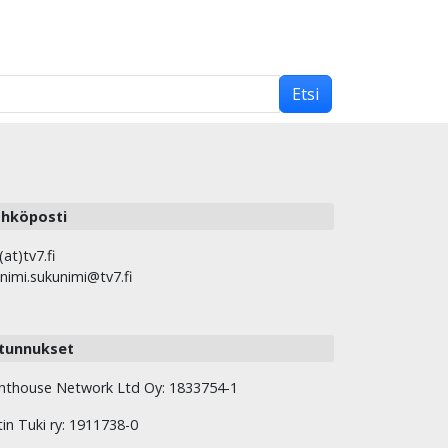
Etsi
hköposti
(at)tv7.fi
nimi.sukunimi@tv7.fi
tunnukset
hthouse Network Ltd Oy: 1833754-1
tin Tuki ry: 1911738-0