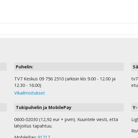
Puhelin:
Sä
TV7 Keskus 09 756 2510 (arkisin klo 9.00 - 12.00 ja
tv7
12.30 - 16.00)
etu
Vikailmoitukset
Tukipuhelin ja MobilePay
Y-
0600-02030 (12,92 eur + pvm). Kuuntele viesti, että
Lig
lahjoitus tapahtuu.
Ris
MobilePay:
91717