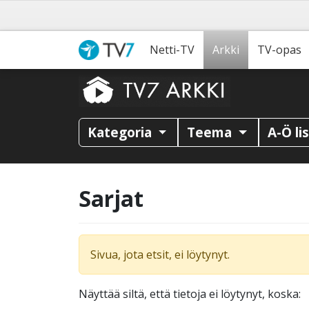
Netti-TV
Arkki
TV-opas
Kategoria
Teema
A-Ö li
Sarjat
Sivua, jota etsit, ei löytynyt.
Näyttää siltä, että tietoja ei löytynyt, koska: