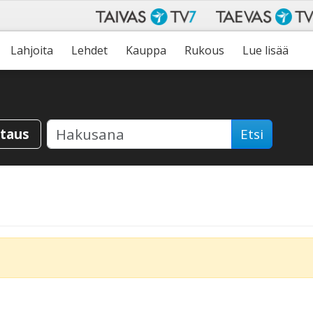
Lahjoita
Lehdet
Kauppa
Rukous
Lue lisää
staus
Etsi