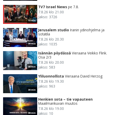
TV7 Israel News
pe 7.8.
7.8.26 klo 21.00
Jakso: 3726
15 min
Jerusalem studio
Iranin ydinohjelma ja
sotatila
7.8.26 klo 20.30
Jakso: 1035
30 min
Isännän pöydässä
Vieraana Veikko Flink.
Osa 2/3
7.8.26 klo 20.00
Jakso: 583
30 min
Yliluonnollista
Vieraana David Herzog
7.8.26 klo 19.30
Jakso: 963
30 min
Henkien sota – tie vapauteen
Maailmankuvan muutos
7.8.26 klo 19.00
Jakso: 10
30 min