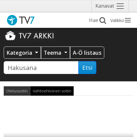
Näytä
Kanavat
valikko
Valikko
Kategoria
Teema
A-Ö listaus
Etsi
Oletussoitin
Vaihtoehtoinen soitin