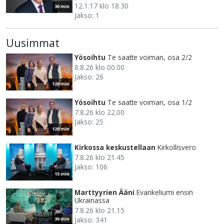
12.1.17 klo 18.30
30 min
Jakso: 1
Uusimmat
Yösoihtu
Te saatte voiman, osa 2/2
8.8.26 klo 00.00
Jakso: 26
120 min
Yösoihtu
Te saatte voiman, osa 1/2
7.8.26 klo 22.00
Jakso: 25
120 min
Kirkossa keskustellaan
Kirkollisvero
7.8.26 klo 21.45
Jakso: 106
15 min
Marttyyrien Ääni
Evankeliumi ensin
Ukrainassa
7.8.26 klo 21.15
Jakso: 341
30 min