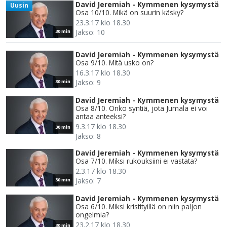
David Jeremiah - Kymmenen kysymystä
Uusin
Osa 10/10. Mikä on suurin käsky?
23.3.17 klo 18.30
Jakso: 10
30 min
David Jeremiah - Kymmenen kysymystä
Osa 9/10. Mitä usko on?
16.3.17 klo 18.30
Jakso: 9
30 min
David Jeremiah - Kymmenen kysymystä
Osa 8/10. Onko syntiä, jota Jumala ei voi
antaa anteeksi?
9.3.17 klo 18.30
30 min
Jakso: 8
David Jeremiah - Kymmenen kysymystä
Osa 7/10. Miksi rukouksiini ei vastata?
2.3.17 klo 18.30
Jakso: 7
30 min
David Jeremiah - Kymmenen kysymystä
Osa 6/10. Miksi kristityillä on niin paljon
ongelmia?
23.2.17 klo 18.30
30 min