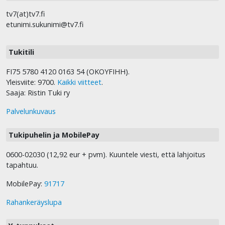
tv7(at)tv7.fi
etunimi.sukunimi@tv7.fi
Tukitili
FI75 5780 4120 0163 54 (OKOYFIHH).
Yleisviite: 9700.
Kaikki viitteet
.
Saaja: Ristin Tuki ry
Palvelunkuvaus
Tukipuhelin ja MobilePay
0600-02030 (12,92 eur + pvm). Kuuntele viesti, että lahjoitus
tapahtuu.
MobilePay:
91717
Rahankeräyslupa