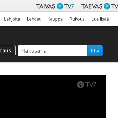
Lahjoita
Lehdet
Kauppa
Rukous
Lue lisää
staus
Etsi