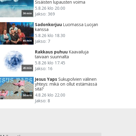
Sisäisten lupausten voima
5.8.26 klo 20.00
Jakso: 369
30 min
Sadonkorjuu
Luomassa Luojan
kanssa
5.8.26 klo 18.30
Jakso: 7
85 min
Rakkaus puhuu
Kaavailuja
taivaan suunnalta
5.8.26 klo 17.45
Jakso: 16
45 min
Jesus Yaps
Sukupolvien välinen
yhteys: mikä on ollut estämässä
sitä?
4.8.26 klo 22.00
50 min
Jakso: 8