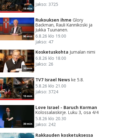
Jakso: 3725
15 min
Rukouksen ihme
Glory
Backman, Rauli Kannikoski ja
Jukka Tuunanen.
6.8.26 klo 19.00
90 min
Jakso: 47
Kosketuskohta
Jumalan nimi
6.8.26 klo 18.00
Jakso: 26
30 min
TV7 Israel News
ke 5.8.
5.8.26 klo 21.00
Jakso: 3724
15 min
Love Israel - Baruch Korman
Kolossalaiskirje. Luku 3, osa 4/4
5.8.26 klo 20.30
Jakso: 242
30 min
Rakkauden kosketuksessa