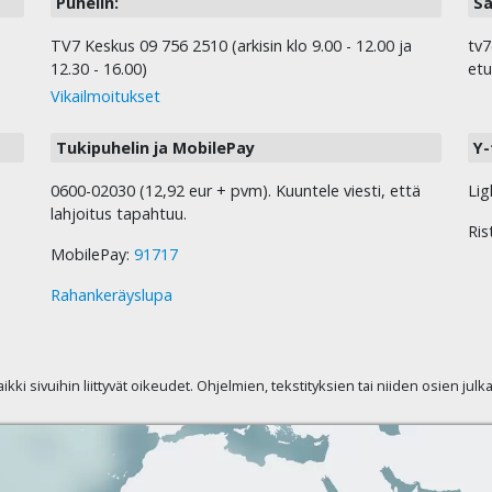
Puhelin:
Sä
TV7 Keskus 09 756 2510 (arkisin klo 9.00 - 12.00 ja
tv7
12.30 - 16.00)
etu
Vikailmoitukset
Tukipuhelin ja MobilePay
Y-
0600-02030 (12,92 eur + pvm). Kuuntele viesti, että
Lig
lahjoitus tapahtuu.
Ris
MobilePay:
91717
Rahankeräyslupa
kaikki sivuihin liittyvät oikeudet. Ohjelmien, tekstityksien tai niiden osien jul