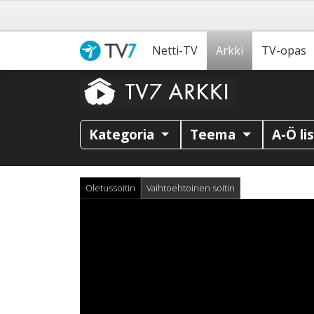
Netti-TV
Arkki
TV-opas
Kategoria
Teema
A-Ö li
Oletussoitin
Vaihtoehtoinen soitin