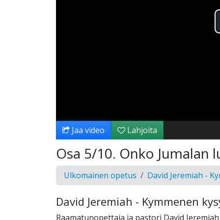
Jaa video
Lahjoita
Osa 5/10. Onko Jumalan lu
Ulkomainen opetus
David Jeremiah - 
David Jeremiah - Kymmenen ky
Raamatunopettaja ja pastori David Jeremiah 