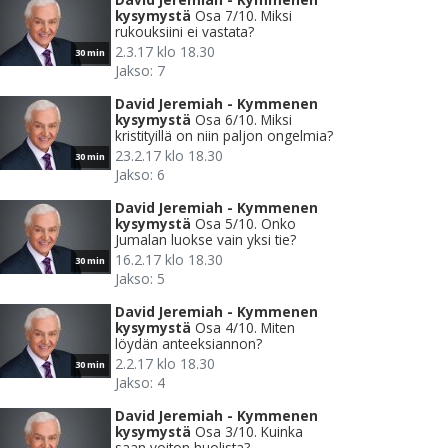
kysymystä
Osa 7/10. Miksi
rukouksiini ei vastata?
2.3.17 klo 18.30
30 min
Jakso: 7
David Jeremiah - Kymmenen
kysymystä
Osa 6/10. Miksi
kristityillä on niin paljon ongelmia?
23.2.17 klo 18.30
30 min
Jakso: 6
David Jeremiah - Kymmenen
kysymystä
Osa 5/10. Onko
Jumalan luokse vain yksi tie?
16.2.17 klo 18.30
30 min
Jakso: 5
David Jeremiah - Kymmenen
kysymystä
Osa 4/10. Miten
löydän anteeksiannon?
2.2.17 klo 18.30
30 min
Jakso: 4
David Jeremiah - Kymmenen
kysymystä
Osa 3/10. Kuinka
saan voiton huolista?