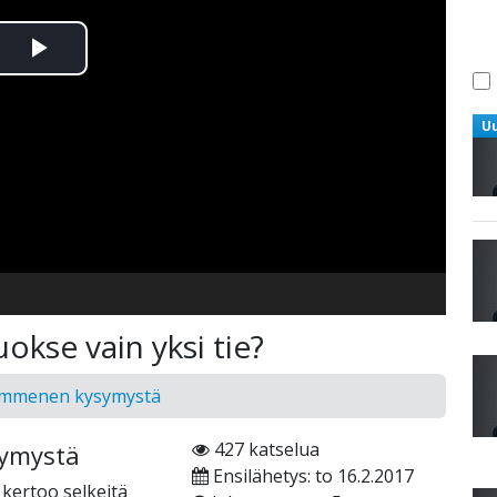
Toista
Video
U
okse vain yksi tie?
Kymmenen kysymystä
427 katselua
symystä
Ensilähetys: to 16.2.2017
kertoo selkeitä