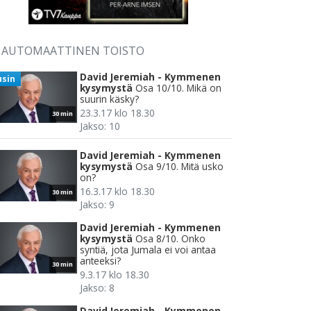
AUTOMAATTINEN TOISTO
David Jeremiah - Kymmenen
usin
kysymystä
Osa 10/10. Mikä on
suurin käsky?
23.3.17 klo 18.30
30 min
Jakso: 10
David Jeremiah - Kymmenen
kysymystä
Osa 9/10. Mitä usko
on?
16.3.17 klo 18.30
30 min
Jakso: 9
David Jeremiah - Kymmenen
kysymystä
Osa 8/10. Onko
syntiä, jota Jumala ei voi antaa
anteeksi?
30 min
9.3.17 klo 18.30
Jakso: 8
David Jeremiah - Kymmenen