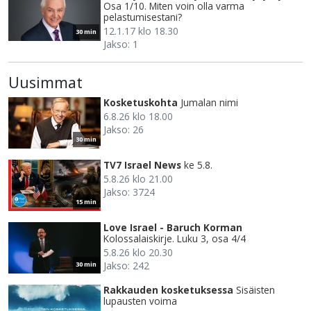
Osa 1/10. Miten voin olla varma
pelastumisestani?
12.1.17 klo 18.30
30 min
Jakso: 1
Uusimmat
Kosketuskohta
Jumalan nimi
6.8.26 klo 18.00
Jakso: 26
30 min
TV7 Israel News
ke 5.8.
5.8.26 klo 21.00
Jakso: 3724
15 min
Love Israel - Baruch Korman
Kolossalaiskirje. Luku 3, osa 4/4
5.8.26 klo 20.30
Jakso: 242
30 min
Rakkauden kosketuksessa
Sisäisten
lupausten voima