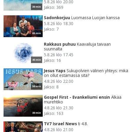
5.8.26 klo 20.00
Jakso: 369
30 min
Sadonkorjuu
Luomassa Luojan kanssa
5.8.26 klo 18.30
Jakso: 7
85 min
Rakkaus puhuu
Kaavailuja taivaan
suunnalta
5.8.26 klo 17.45
Jakso: 16
45 min
Jesus Yaps
Sukupolvien välinen yhteys: mikä
on ollut estämässä sitä?
4.8.26 klo 22.00
Jakso: 8
50 min
Gospel First - Evankeliumi ensin
Älkää
murehtiko
4.8.26 klo 21.30
Jakso: 163
30 min
TV7 Israel News
ti 4.8.
4.8.26 klo 21.00