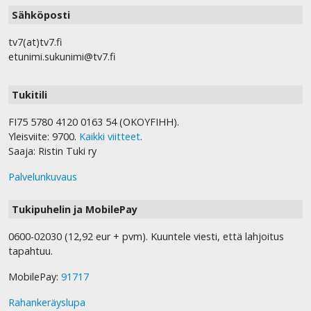
Sähköposti
tv7(at)tv7.fi
etunimi.sukunimi@tv7.fi
Tukitili
FI75 5780 4120 0163 54 (OKOYFIHH).
Yleisviite: 9700.
Kaikki viitteet
.
Saaja: Ristin Tuki ry
Palvelunkuvaus
Tukipuhelin ja MobilePay
0600-02030 (12,92 eur + pvm). Kuuntele viesti, että lahjoitus
tapahtuu.
MobilePay:
91717
Rahankeräyslupa