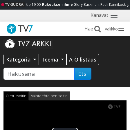
TV-SUORA:
klo 19.00
Rukouksen ihme
Glory Backman, Rauli Kannikoski j
Näytä
Kanavat
valikko
Valikko
Kategoria
Teema
A-Ö listaus
Etsi
Oletussoitin
Vaihtoehtoinen soitin