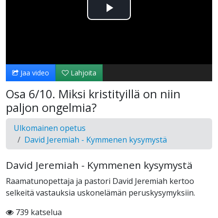
Toista
Video
Jaa video
Lahjoita
Osa 6/10. Miksi kristityillä on niin
paljon ongelmia?
Ulkomainen opetus
David Jeremiah - Kymmenen kysymystä
David Jeremiah - Kymmenen kysymystä
Raamatunopettaja ja pastori David Jeremiah kertoo
selkeitä vastauksia uskonelämän peruskysymyksiin.
739 katselua