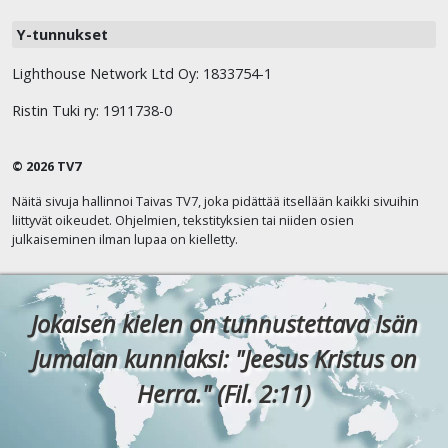
Y-tunnukset
Lighthouse Network Ltd Oy: 1833754-1
Ristin Tuki ry: 1911738-0
© 2026 TV7
Näitä sivuja hallinnoi Taivas TV7, joka pidättää itsellään kaikki sivuihin
liittyvät oikeudet. Ohjelmien, tekstityksien tai niiden osien
julkaiseminen ilman lupaa on kielletty.
Jokaisen kielen on tunnustettava Isän
Jumalan kunniaksi: "Jeesus Kristus on
Herra." (Fil. 2:11)