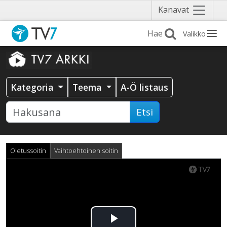
Näytä
Kanavat
valikko
Valikko
Kategoria
Teema
A-Ö listaus
Etsi
Oletussoitin
Vaihtoehtoinen soitin