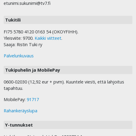
etunimi.sukunimi@tv7.fi
Tukitili
FI75 5780 4120 0163 54 (OKOYFIHH).
Yleisviite: 9700.
Kaikki viitteet
.
Saaja: Ristin Tuki ry
Palvelunkuvaus
Tukipuhelin ja MobilePay
0600-02030 (12,92 eur + pvm). Kuuntele viesti, että lahjoitus
tapahtuu.
MobilePay:
91717
Rahankeräyslupa
Y-tunnukset