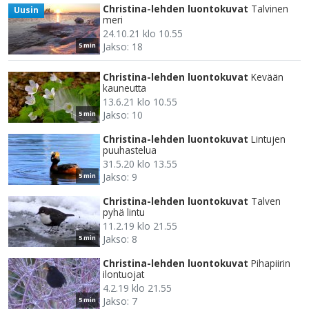
Christina-lehden luontokuvat
Talvinen
Uusin
meri
24.10.21 klo 10.55
Jakso: 18
5 min
Christina-lehden luontokuvat
Kevään
kauneutta
13.6.21 klo 10.55
Jakso: 10
5 min
Christina-lehden luontokuvat
Lintujen
puuhastelua
31.5.20 klo 13.55
Jakso: 9
5 min
Christina-lehden luontokuvat
Talven
pyhä lintu
11.2.19 klo 21.55
Jakso: 8
5 min
Christina-lehden luontokuvat
Pihapiirin
ilontuojat
4.2.19 klo 21.55
Jakso: 7
5 min