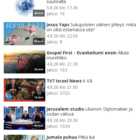
suunnalta
5.8.26 klo 17.45
Jakso: 16
45 min
Jesus Yaps
Sukupolvien välinen yhteys: mikä
on ollut estämässä sitä?
4.8.26 klo 22.00
Jakso: 8
50 min
Gospel First - Evankeliumi ensin
Älkää
murehtiko
4.8.26 klo 21.30
Jakso: 163
30 min
TV7 Israel News
ti 4.8.
4.8.26 klo 21.00
Jakso: 3723
15 min
Jerusalem studio
Libanon: Diplomatian ja
sodan välissä
4.8.26 klo 20.30
Jakso: 1034
30 min
Jumala puhuu
Pitkä ikä