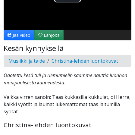
Toista
Video
Jaa video
Lahjoita
Kesän kynnyksellä
Musiikki ja taide
Christina-lehden luontokuvat
Odotettu kesä tuli ja riemumielin saamme nauttia luonnon
monipuolisesta kauneudesta.
Vaikka virren sanoin: Taas kukkasilla kukkulat, oi Herra,
kaikki vyötät ja laumat lukemattomat taas laitumilla
syötät.
Christina-lehden luontokuvat