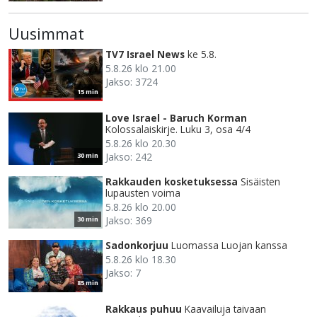
Uusimmat
TV7 Israel News
ke 5.8.
5.8.26 klo 21.00
Jakso: 3724
15 min
Love Israel - Baruch Korman
Kolossalaiskirje. Luku 3, osa 4/4
5.8.26 klo 20.30
Jakso: 242
30 min
Rakkauden kosketuksessa
Sisäisten
lupausten voima
5.8.26 klo 20.00
Jakso: 369
30 min
Sadonkorjuu
Luomassa Luojan kanssa
5.8.26 klo 18.30
Jakso: 7
85 min
Rakkaus puhuu
Kaavailuja taivaan