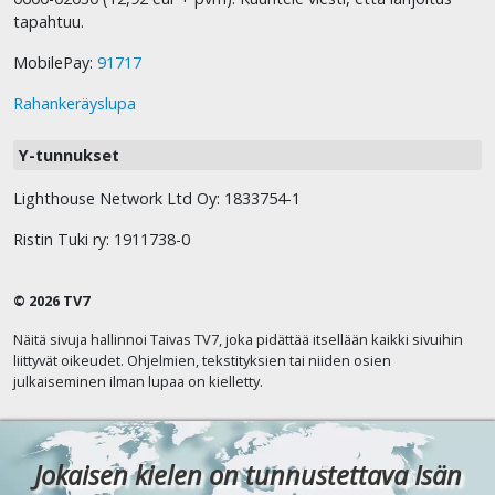
tapahtuu.
MobilePay:
91717
Rahankeräyslupa
Y-tunnukset
Lighthouse Network Ltd Oy: 1833754-1
Ristin Tuki ry: 1911738-0
© 2026 TV7
Näitä sivuja hallinnoi Taivas TV7, joka pidättää itsellään kaikki sivuihin
liittyvät oikeudet. Ohjelmien, tekstityksien tai niiden osien
julkaiseminen ilman lupaa on kielletty.
Jokaisen kielen on tunnustettava Isän