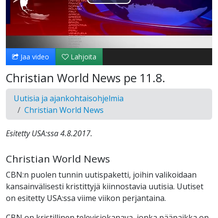
Toista
Video
Jaa video
Lahjoita
Christian World News pe 11.8.
Uutisia ja ajankohtaisohjelmia
Christian World News
Esitetty USA:ssa 4.8.2017.
Christian World News
CBN:n puolen tunnin uutispaketti, joihin valikoidaan
kansainvälisesti kristittyjä kiinnostavia uutisia. Uutiset
on esitetty USA:ssa viime viikon perjantaina.
CBN on kristillinen televisiokanava, jonka pääpaikka on