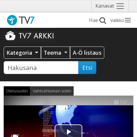
Näytä
Kanavat
valikko
Valikko
Kategoria
Teema
A-Ö listaus
Etsi
Oletussoitin
Vaihtoehtoinen soitin