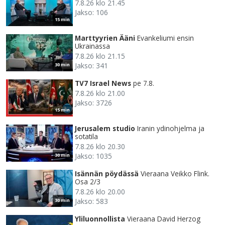
7.8.26 klo 21.45
Jakso: 106
15 min
Marttyyrien Ääni
Evankeliumi ensin
Ukrainassa
7.8.26 klo 21.15
Jakso: 341
30 min
TV7 Israel News
pe 7.8.
7.8.26 klo 21.00
Jakso: 3726
15 min
Jerusalem studio
Iranin ydinohjelma ja
sotatila
7.8.26 klo 20.30
Jakso: 1035
30 min
Isännän pöydässä
Vieraana Veikko Flink.
Osa 2/3
7.8.26 klo 20.00
Jakso: 583
30 min
Yliluonnollista
Vieraana David Herzog