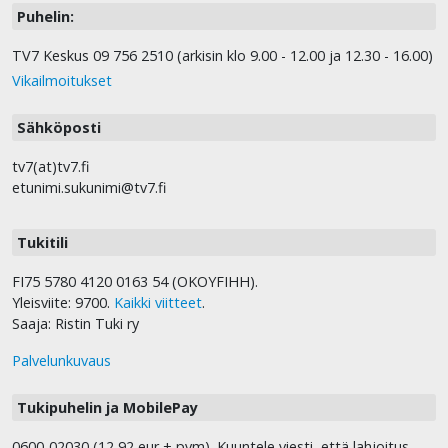
Puhelin:
TV7 Keskus 09 756 2510 (arkisin klo 9.00 - 12.00 ja 12.30 - 16.00)
Vikailmoitukset
Sähköposti
tv7(at)tv7.fi
etunimi.sukunimi@tv7.fi
Tukitili
FI75 5780 4120 0163 54 (OKOYFIHH).
Yleisviite: 9700.
Kaikki viitteet
.
Saaja: Ristin Tuki ry
Palvelunkuvaus
Tukipuhelin ja MobilePay
0600-02030 (12,92 eur + pvm). Kuuntele viesti, että lahjoitus