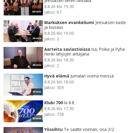
Jeesuksen veren hinnalla
8.8.26 klo 19.30
Jakso: 67
60 min
Markuksen evankeliumi
Jeesuksen kaste
ja kiusaus
8.8.26 klo 19.00
Jakso: 2
30 min
Aarteita saviastioissa
Isä, Poika ja Pyhä
Henki lahjojen antajana
8.8.26 klo 18.30
Jakso: 2
30 min
Hyvä elämä
Jumalan voima meissä
8.8.26 klo 18.00
Jakso: 309
30 min
Klubi 700
la 8.8.
8.8.26 klo 17.30
Jakso: 758
30 min
Yösoihtu
Te saatte voiman, osa 2/2