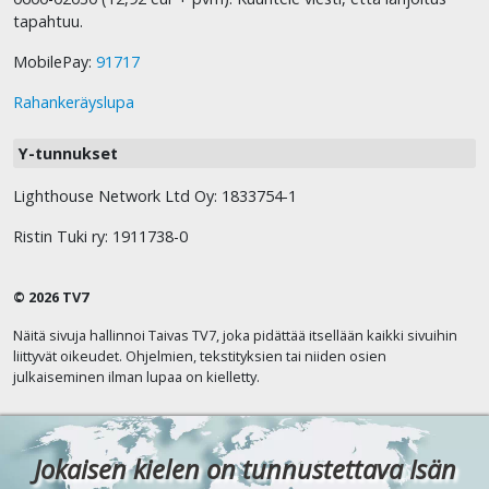
tapahtuu.
MobilePay:
91717
Rahankeräyslupa
Y-tunnukset
Lighthouse Network Ltd Oy: 1833754-1
Ristin Tuki ry: 1911738-0
© 2026 TV7
Näitä sivuja hallinnoi Taivas TV7, joka pidättää itsellään kaikki sivuihin
liittyvät oikeudet. Ohjelmien, tekstityksien tai niiden osien
julkaiseminen ilman lupaa on kielletty.
Jokaisen kielen on tunnustettava Isän