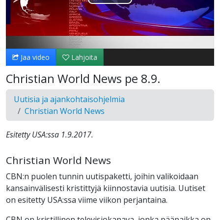
Toista
Video
Jaa video
Lahjoita
Christian World News pe 8.9.
Uutisia ja ajankohtaisohjelmia
Christian World News
Esitetty USA:ssa 1.9.2017.
Christian World News
CBN:n puolen tunnin uutispaketti, joihin valikoidaan
kansainvälisesti kristittyjä kiinnostavia uutisia. Uutiset
on esitetty USA:ssa viime viikon perjantaina.
CBN on kristillinen televisiokanava, jonka pääpaikka on