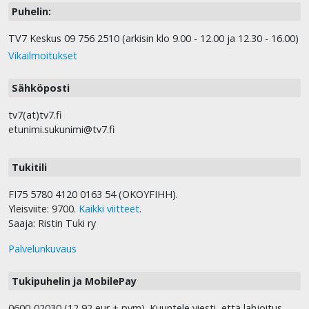
Puhelin:
TV7 Keskus 09 756 2510 (arkisin klo 9.00 - 12.00 ja 12.30 - 16.00)
Vikailmoitukset
Sähköposti
tv7(at)tv7.fi
etunimi.sukunimi@tv7.fi
Tukitili
FI75 5780 4120 0163 54 (OKOYFIHH).
Yleisviite: 9700.
Kaikki viitteet
.
Saaja: Ristin Tuki ry
Palvelunkuvaus
Tukipuhelin ja MobilePay
0600-02030 (12,92 eur + pvm). Kuuntele viesti, että lahjoitus