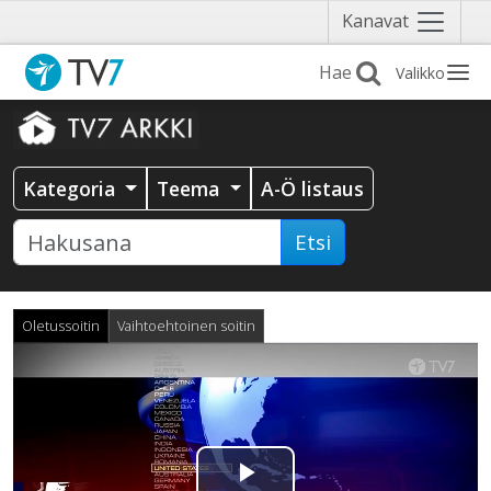
Näytä
Kanavat
valikko
Valikko
Kategoria
Teema
A-Ö listaus
Etsi
Oletussoitin
Vaihtoehtoinen soitin