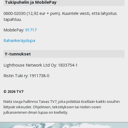
Tukipuhelin ja MobilePay
0600-02030 (12,92 eur + pvm). Kuuntele viesti, että lahjoitus
tapahtuu.
MobilePay:
91717
Rahankeräyslupa
Y-tunnukset
Lighthouse Network Ltd Oy: 1833754-1
Ristin Tuki ry: 1911738-0
© 2026 TV7
Näitä sivuja hallinnoi Taivas TV7, joka pidättää itsellään kaikki sivuihin
liittyvät oikeudet. Ohjelmien, tekstityksien tai niiden osien
julkaiseminen ilman lupaa on kielletty.