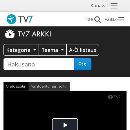
Näytä
Kanavat
valikko
Valikko
Kategoria
Teema
A-Ö listaus
Etsi
Oletussoitin
Vaihtoehtoinen soitin