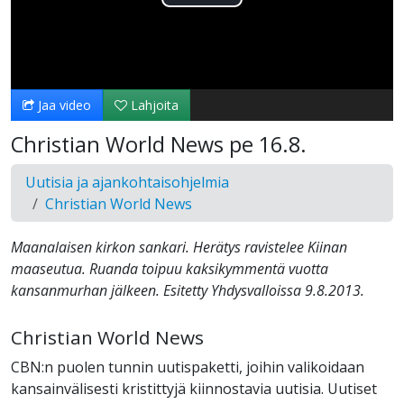
Toista
Video
Jaa video
Lahjoita
Christian World News pe 16.8.
Uutisia ja ajankohtaisohjelmia
Christian World News
Maanalaisen kirkon sankari. Herätys ravistelee Kiinan
maaseutua. Ruanda toipuu kaksikymmentä vuotta
kansanmurhan jälkeen. Esitetty Yhdysvalloissa 9.8.2013.
Christian World News
CBN:n puolen tunnin uutispaketti, joihin valikoidaan
kansainvälisesti kristittyjä kiinnostavia uutisia. Uutiset