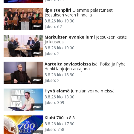
Ilpoistenpiiri
Olemme pelastuneet
Jeesuksen veren hinnalla
8.8.26 klo 19.30
Jakso: 67
60 min
Markuksen evankeliumi
Jeesuksen kaste
ja kiusaus
8.8.26 klo 19.00
Jakso: 2
30 min
Aarteita saviastioissa
Isä, Poika ja Pyhä
Henki lahjojen antajana
8.8.26 klo 18.30
Jakso: 2
30 min
Hyvä elämä
Jumalan voima meissä
8.8.26 klo 18.00
Jakso: 309
30 min
Klubi 700
la 8.8.
8.8.26 klo 17.30
Jakso: 758
30 min