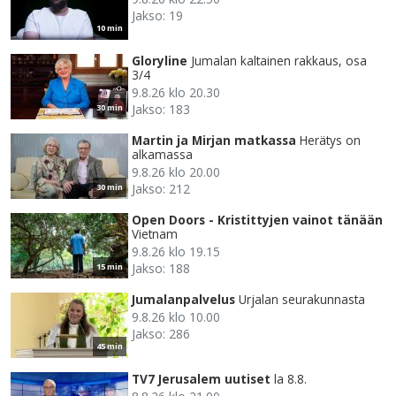
Jakso: 19
10 min
Gloryline
Jumalan kaltainen rakkaus, osa
3/4
9.8.26 klo 20.30
Jakso: 183
30 min
Martin ja Mirjan matkassa
Herätys on
alkamassa
9.8.26 klo 20.00
Jakso: 212
30 min
Open Doors - Kristittyjen vainot tänään
Vietnam
9.8.26 klo 19.15
Jakso: 188
15 min
Jumalanpalvelus
Urjalan seurakunnasta
9.8.26 klo 10.00
Jakso: 286
45 min
TV7 Jerusalem uutiset
la 8.8.