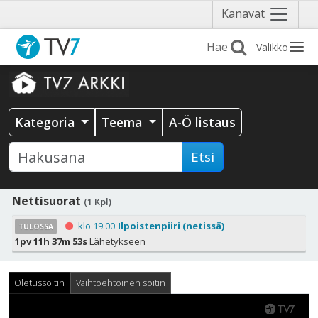
Näytä
Kanavat
valikko
Valikko
Kategoria
Teema
A-Ö listaus
Etsi
Nettisuorat
(1 Kpl)
klo 19.00
Ilpoistenpiiri (netissä)
TULOSSA
1pv 11h 37m 51s
Lähetykseen
Oletussoitin
Vaihtoehtoinen soitin