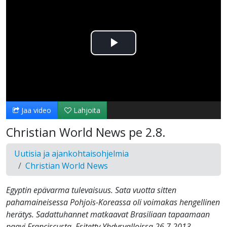
Toista
Video
Jaa video
Lahjoita
Christian World News pe 2.8.
Uutisia ja ajankohtaisohjelmia
Christian World News
Egyptin epävarma tulevaisuus. Sata vuotta sitten
pahamaineisessa Pohjois-Koreassa oli voimakas hengellinen
herätys. Sadattuhannet matkaavat Brasiliaan tapaamaan
paavi Franciscusta. Esitetty Yhdysvalloissa 26.7.2013.