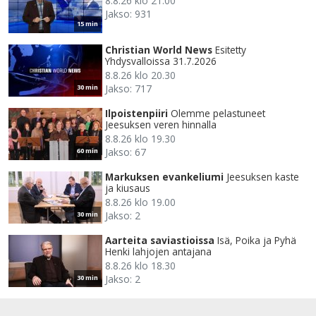
8.8.26 klo 21.00
Jakso: 931
15 min
Christian World News
Esitetty
Yhdysvalloissa 31.7.2026
8.8.26 klo 20.30
Jakso: 717
30 min
Ilpoistenpiiri
Olemme pelastuneet
Jeesuksen veren hinnalla
8.8.26 klo 19.30
Jakso: 67
60 min
Markuksen evankeliumi
Jeesuksen kaste
ja kiusaus
8.8.26 klo 19.00
Jakso: 2
30 min
Aarteita saviastioissa
Isä, Poika ja Pyhä
Henki lahjojen antajana
8.8.26 klo 18.30
Jakso: 2
30 min