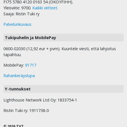
FI75 5780 4120 0163 54 (OKOYFIHH).
Yleisviite: 9700.
Kaikki viitteet
.
Saaja: Ristin Tuki ry
Palvelunkuvaus
Tukipuhelin ja MobilePay
0600-02030 (12,92 eur + pvm). Kuuntele viesti, että lahjoitus
tapahtuu.
MobilePay:
91717
Rahankeräyslupa
Y-tunnukset
Lighthouse Network Ltd Oy: 1833754-1
Ristin Tuki ry: 1911738-0
© 2026 TV7