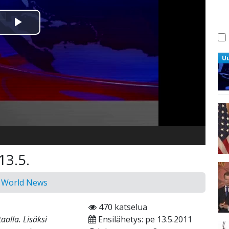
Toista
Video
U
13.5.
n World News
470 katselua
taalla. Lisäksi
Ensilähetys: pe 13.5.2011