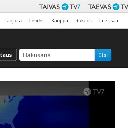
Lahjoita
Lehdet
Kauppa
Rukous
Lue lisää
staus
Etsi