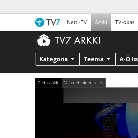
Netti-TV
Arkki
TV-opas
Kategoria
Teema
A-Ö li
Oletussoitin
Vaihtoehtoinen soitin