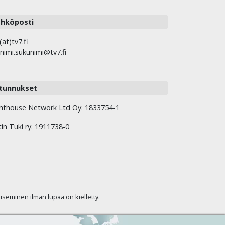
hköposti
(at)tv7.fi
nimi.sukunimi@tv7.fi
tunnukset
hthouse Network Ltd Oy: 1833754-1
tin Tuki ry: 1911738-0
kaiseminen ilman lupaa on kielletty.