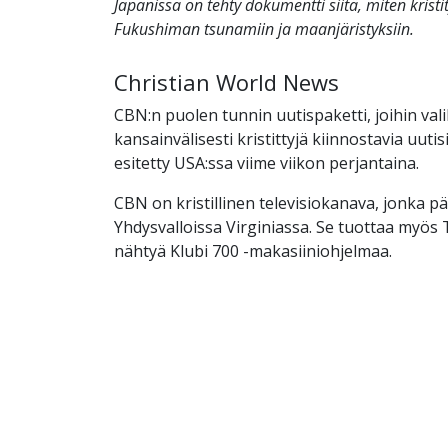
Japanissa on tehty dokumentti siitä, miten kristi
Fukushiman tsunamiin ja maanjäristyksiin.
Christian World News
CBN:n puolen tunnin uutispaketti, joihin val
kansainvälisesti kristittyjä kiinnostavia uutis
esitetty USA:ssa viime viikon perjantaina.
CBN on kristillinen televisiokanava, jonka p
Yhdysvalloissa Virginiassa. Se tuottaa myös
nähtyä Klubi 700 -makasiiniohjelmaa.