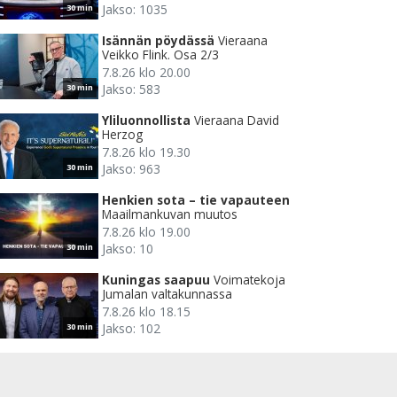
Jakso: 1035
30 min
Isännän pöydässä
Vieraana
Veikko Flink. Osa 2/3
7.8.26 klo 20.00
Jakso: 583
30 min
Yliluonnollista
Vieraana David
Herzog
7.8.26 klo 19.30
Jakso: 963
30 min
Henkien sota – tie vapauteen
Maailmankuvan muutos
7.8.26 klo 19.00
Jakso: 10
30 min
Kuningas saapuu
Voimatekoja
Jumalan valtakunnassa
7.8.26 klo 18.15
Jakso: 102
30 min