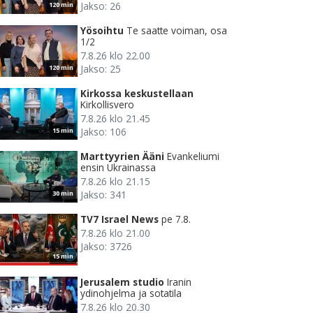
Jakso: 26
120 min
Yösoihtu
Te saatte voiman, osa
1/2
7.8.26 klo 22.00
Jakso: 25
120 min
Kirkossa keskustellaan
Kirkollisvero
7.8.26 klo 21.45
Jakso: 106
15 min
Marttyyrien Ääni
Evankeliumi
ensin Ukrainassa
7.8.26 klo 21.15
Jakso: 341
30 min
TV7 Israel News
pe 7.8.
7.8.26 klo 21.00
Jakso: 3726
15 min
Jerusalem studio
Iranin
ydinohjelma ja sotatila
7.8.26 klo 20.30