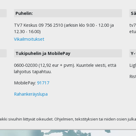
Puhelin:
Sä
TV7 Keskus 09 756 2510 (arkisin klo 9.00 - 12.00 ja
tv7
12.30 - 16.00)
etu
Vikailmoitukset
Tukipuhelin ja MobilePay
Y-
0600-02030 (12,92 eur + pvm). Kuuntele viesti, että
Lig
lahjoitus tapahtuu.
Ris
MobilePay:
91717
Rahankeräyslupa
kaikki sivuihin liittyvät oikeudet. Ohjelmien, tekstityksien tai niiden osien jul