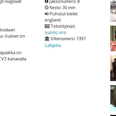
tyt reagoivat
Jaksonumero: 8
Kesto: 30 min
Puhutut kielet:
englanti
Tekstitykset:
ikoidaan
suomi
,
viro
ia. Uutiset on
Viitenumero: 1397
Lahjoita
ääpaikka on
 TV7-kanavalla