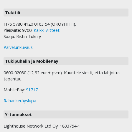
Tukitili
FI75 5780 4120 0163 54 (OKOYFIHH).
Yleisviite: 9700.
Kaikki viitteet
.
Saaja: Ristin Tuki ry
Palvelunkuvaus
Tukipuhelin ja MobilePay
0600-02030 (12,92 eur + pvm). Kuuntele viesti, että lahjoitus
tapahtuu.
MobilePay:
91717
Rahankeräyslupa
Y-tunnukset
Lighthouse Network Ltd Oy: 1833754-1