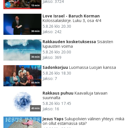
Jakso: 3724
15 min
Love Israel - Baruch Korman
Kolossalaiskirje. Luku 3, osa 4/4
5.8.26 klo 20.30
Jakso: 242
30 min
Rakkauden kosketuksessa
Sisäisten
lupausten voima
5.8.26 klo 20.00
Jakso: 369
30 min
Sadonkorjuu
Luomassa Luojan kanssa
5.8.26 klo 18.30
Jakso: 7
85 min
Rakkaus puhuu
Kaavailuja taivaan
suunnalta
5.8.26 klo 17.45
Jakso: 16
45 min
Jesus Yaps
Sukupolvien välinen yhteys: mikä
on ollut estämässä sitä?