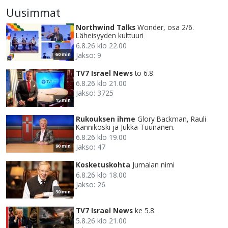
Uusimmat
Northwind Talks
Wonder, osa 2/6.
Läheisyyden kulttuuri
6.8.26 klo 22.00
Jakso: 9
60 min
TV7 Israel News
to 6.8.
6.8.26 klo 21.00
Jakso: 3725
15 min
Rukouksen ihme
Glory Backman, Rauli
Kannikoski ja Jukka Tuunanen.
6.8.26 klo 19.00
Jakso: 47
90 min
Kosketuskohta
Jumalan nimi
6.8.26 klo 18.00
Jakso: 26
30 min
TV7 Israel News
ke 5.8.
5.8.26 klo 21.00