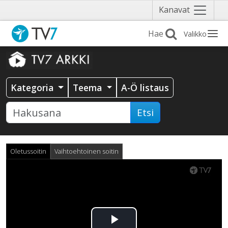
Näytä
Kanavat
valikko
Valikko
Kategoria
Teema
A-Ö listaus
Etsi
Oletussoitin
Vaihtoehtoinen soitin