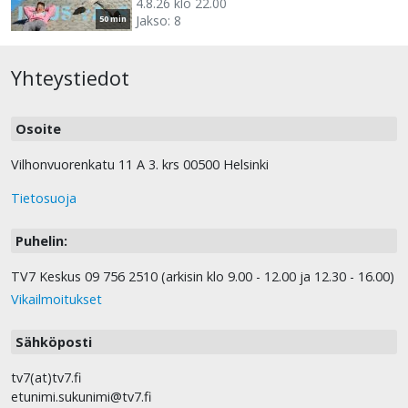
4.8.26 klo 22.00
Jakso: 8
50 min
Yhteystiedot
Osoite
Vilhonvuorenkatu 11 A 3. krs 00500 Helsinki
Tietosuoja
Puhelin:
TV7 Keskus 09 756 2510 (arkisin klo 9.00 - 12.00 ja 12.30 - 16.00)
Vikailmoitukset
Sähköposti
tv7(at)tv7.fi
etunimi.sukunimi@tv7.fi