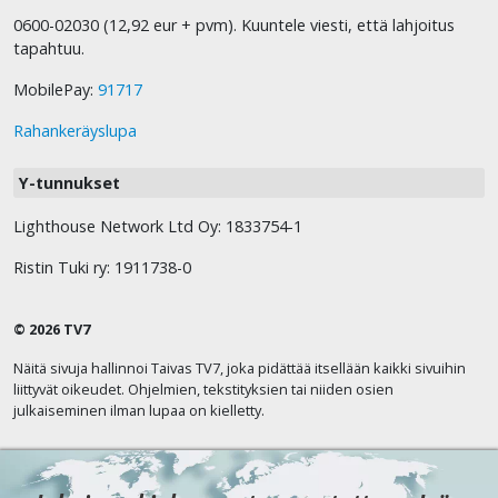
0600-02030 (12,92 eur + pvm). Kuuntele viesti, että lahjoitus
tapahtuu.
MobilePay:
91717
Rahankeräyslupa
Y-tunnukset
Lighthouse Network Ltd Oy: 1833754-1
Ristin Tuki ry: 1911738-0
© 2026 TV7
Näitä sivuja hallinnoi Taivas TV7, joka pidättää itsellään kaikki sivuihin
liittyvät oikeudet. Ohjelmien, tekstityksien tai niiden osien
julkaiseminen ilman lupaa on kielletty.