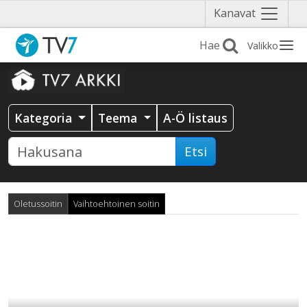
Näytä
Kanavat
valikko
Valikko
Kategoria
Teema
A-Ö listaus
Etsi
Oletussoitin
Vaihtoehtoinen soitin