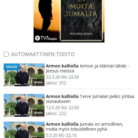
AUTOMAATTINEN TOISTO
Armon kalliolla
Armon ja elämän lähde -
Uusin
Jeesus meissä
22.3.26 klo 22.00
Jakso: 352
20 min
Armon kalliolla
Terve Jumalan pelko johtaa
siunaukseen
12.5.20 klo 22.00
Jakso: 222
20 min
Armon kalliolla
Jumala on armollinen,
mutta myös totuudellinen pyhä
5.5.20 klo 22.10