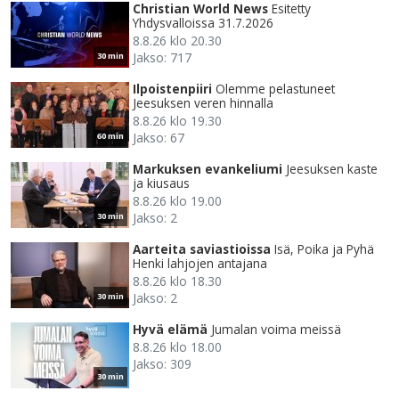
Christian World News
Esitetty
Yhdysvalloissa 31.7.2026
8.8.26 klo 20.30
Jakso: 717
30 min
Ilpoistenpiiri
Olemme pelastuneet
Jeesuksen veren hinnalla
8.8.26 klo 19.30
Jakso: 67
60 min
Markuksen evankeliumi
Jeesuksen kaste
ja kiusaus
8.8.26 klo 19.00
Jakso: 2
30 min
Aarteita saviastioissa
Isä, Poika ja Pyhä
Henki lahjojen antajana
8.8.26 klo 18.30
Jakso: 2
30 min
Hyvä elämä
Jumalan voima meissä
8.8.26 klo 18.00
Jakso: 309
30 min