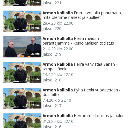
Jakso: 221
20 min
Armon kalliolla
Emme voi olla puhumatta,
mitä olemme näheet ja kuulleet
28.4.20 klo 22.00
Jakso: 220
20 min
Armon kalliolla
Herra meidän
parantajamme - Reino Malisen todistus
21.4.20 klo 22.00
Jakso: 219
20 min
Armon kalliolla
Herra vahvistaa Sanan -
rampa kävelee
14.4.20 klo 22.10
Jakso: 218
20 min
Armon kalliolla
Pyhä Henki vuodatetaan -
Uusi liitto
7.4.20 klo 22.10
Jakso: 217
20 min
Armon kalliolla
Herramme korotus ja paluu
31.3.20 klo 22.10
Jakso: 216