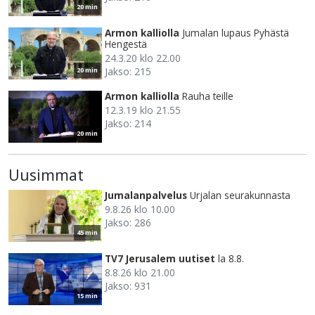
20 min
Armon kalliolla
Jumalan lupaus Pyhästä
Hengestä
24.3.20 klo 22.00
Jakso: 215
20 min
Armon kalliolla
Rauha teille
12.3.19 klo 21.55
Jakso: 214
20 min
Uusimmat
Jumalanpalvelus
Urjalan seurakunnasta
9.8.26 klo 10.00
Jakso: 286
45 min
TV7 Jerusalem uutiset
la 8.8.
8.8.26 klo 21.00
Jakso: 931
15 min