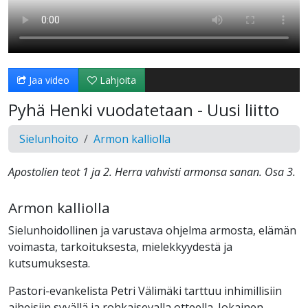
Jaa video
Lahjoita
Pyhä Henki vuodatetaan - Uusi liitto
Sielunhoito
Armon kalliolla
Apostolien teot 1 ja 2. Herra vahvisti armonsa sanan. Osa 3.
Armon kalliolla
Sielunhoidollinen ja varustava ohjelma armosta, elämän
voimasta, tarkoituksesta, mielekkyydestä ja
kutsumuksesta.
Pastori-evankelista Petri Välimäki tarttuu inhimillisiin
aiheisiin syvällä ja rohkaisevalla otteella. Jokainen