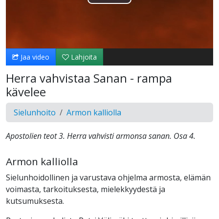
Toista
Video
Jaa video
Lahjoita
Herra vahvistaa Sanan - rampa
kävelee
Sielunhoito
Armon kalliolla
Apostolien teot 3. Herra vahvisti armonsa sanan. Osa 4.
Armon kalliolla
Sielunhoidollinen ja varustava ohjelma armosta, elämän
voimasta, tarkoituksesta, mielekkyydestä ja
kutsumuksesta.