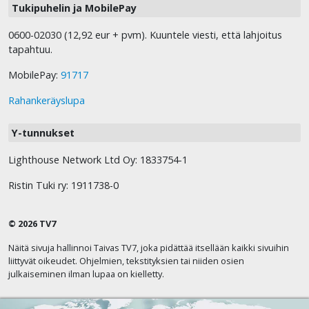
Tukipuhelin ja MobilePay
0600-02030 (12,92 eur + pvm). Kuuntele viesti, että lahjoitus
tapahtuu.
MobilePay:
91717
Rahankeräyslupa
Y-tunnukset
Lighthouse Network Ltd Oy: 1833754-1
Ristin Tuki ry: 1911738-0
© 2026 TV7
Näitä sivuja hallinnoi Taivas TV7, joka pidättää itsellään kaikki sivuihin
liittyvät oikeudet. Ohjelmien, tekstityksien tai niiden osien
julkaiseminen ilman lupaa on kielletty.