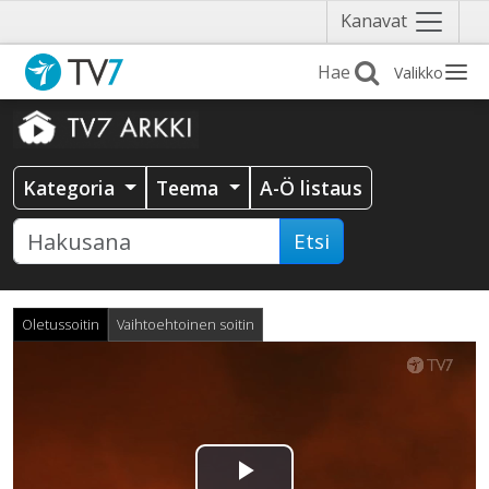
Näytä
Kanavat
valikko
Valikko
Kategoria
Teema
A-Ö listaus
Etsi
Oletussoitin
Vaihtoehtoinen soitin