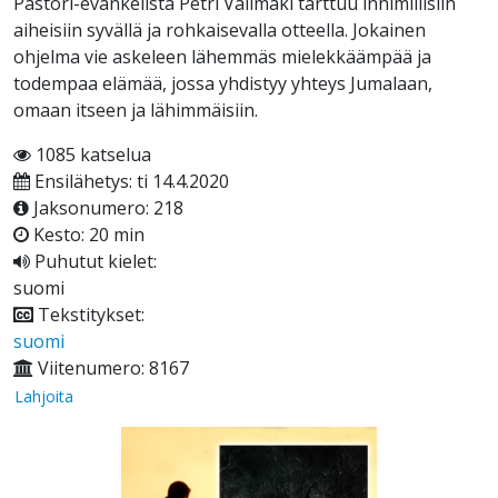
Pastori-evankelista Petri Välimäki tarttuu inhimillisiin
aiheisiin syvällä ja rohkaisevalla otteella. Jokainen
ohjelma vie askeleen lähemmäs mielekkäämpää ja
todempaa elämää, jossa yhdistyy yhteys Jumalaan,
omaan itseen ja lähimmäisiin.
1085 katselua
Ensilähetys: ti 14.4.2020
Jaksonumero: 218
Kesto: 20 min
Puhutut kielet:
suomi
Tekstitykset:
suomi
Viitenumero: 8167
Lahjoita