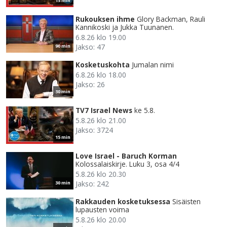
15 min
Rukouksen ihme
Glory Backman, Rauli
Kannikoski ja Jukka Tuunanen.
6.8.26 klo 19.00
Jakso: 47
90 min
Kosketuskohta
Jumalan nimi
6.8.26 klo 18.00
Jakso: 26
30 min
TV7 Israel News
ke 5.8.
5.8.26 klo 21.00
Jakso: 3724
15 min
Love Israel - Baruch Korman
Kolossalaiskirje. Luku 3, osa 4/4
5.8.26 klo 20.30
Jakso: 242
30 min
Rakkauden kosketuksessa
Sisäisten
lupausten voima
5.8.26 klo 20.00