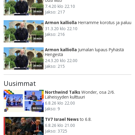
Uusi liitto
7.4.20 klo 22.10
Jakso: 217
20 min
Armon kalliolla
Herramme korotus ja paluu
31.3.20 klo 22.10
Jakso: 216
20 min
Armon kalliolla
Jumalan lupaus Pyhästä
Hengestä
24.3.20 klo 22.00
Jakso: 215
20 min
Uusimmat
Northwind Talks
Wonder, osa 2/6.
Läheisyyden kulttuuri
6.8.26 klo 22.00
Jakso: 9
60 min
TV7 Israel News
to 6.8.
6.8.26 klo 21.00
Jakso: 3725