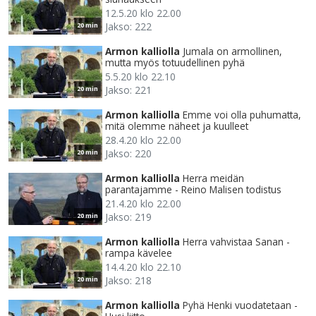
12.5.20 klo 22.00
Jakso: 222
20 min
Armon kalliolla
Jumala on armollinen,
mutta myös totuudellinen pyhä
5.5.20 klo 22.10
Jakso: 221
20 min
Armon kalliolla
Emme voi olla puhumatta,
mitä olemme näheet ja kuulleet
28.4.20 klo 22.00
Jakso: 220
20 min
Armon kalliolla
Herra meidän
parantajamme - Reino Malisen todistus
21.4.20 klo 22.00
Jakso: 219
20 min
Armon kalliolla
Herra vahvistaa Sanan -
rampa kävelee
14.4.20 klo 22.10
Jakso: 218
20 min
Armon kalliolla
Pyhä Henki vuodatetaan -