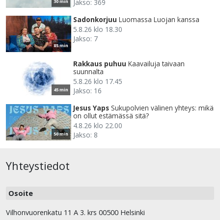
Jakso: 369
30 min
Sadonkorjuu
Luomassa Luojan kanssa
5.8.26 klo 18.30
Jakso: 7
85 min
Rakkaus puhuu
Kaavailuja taivaan
suunnalta
5.8.26 klo 17.45
Jakso: 16
45 min
Jesus Yaps
Sukupolvien välinen yhteys: mikä
on ollut estämässä sitä?
4.8.26 klo 22.00
Jakso: 8
50 min
Yhteystiedot
Osoite
Vilhonvuorenkatu 11 A 3. krs 00500 Helsinki