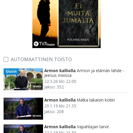
AUTOMAATTINEN TOISTO
Armon kalliolla
Armon ja elämän lähde -
Uusin
Jeesus meissä
22.3.26 klo 22.00
Jakso: 352
20 min
Armon kalliolla
Matka takaisin kotiin
29.1.19 klo 21.55
Jakso: 208
20 min
Armon kalliolla
Vapahtajan tarve
22.1.19 klo 21.55