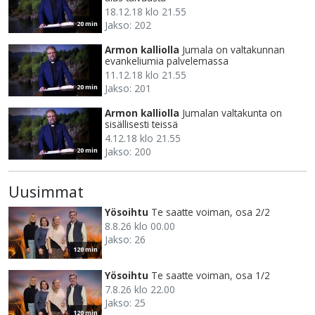
18.12.18 klo 21.55
Jakso: 202
20 min
Armon kalliolla
Jumala on valtakunnan
evankeliumia palvelemassa
11.12.18 klo 21.55
Jakso: 201
20 min
Armon kalliolla
Jumalan valtakunta on
sisällisesti teissä
4.12.18 klo 21.55
Jakso: 200
20 min
Uusimmat
Yösoihtu
Te saatte voiman, osa 2/2
8.8.26 klo 00.00
Jakso: 26
120 min
Yösoihtu
Te saatte voiman, osa 1/2
7.8.26 klo 22.00
Jakso: 25
120 min