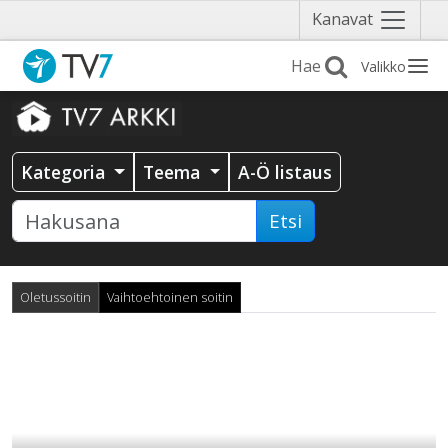
Näytä
Kanavat
valikko
Valikko
Kategoria
Teema
A-Ö listaus
Etsi
Oletussoitin
Vaihtoehtoinen soitin