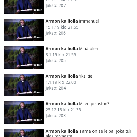
Jakso: 207
20 min
Armon kalliolla
Immanuel
15.1.19 klo 21.55
Jakso: 206
20 min
Armon kalliolla
Minä olen
8.1.19 klo 21.55
Jakso: 205
20 min
Armon kalliolla
Yksi tie
1.1.19 klo 22.00
Jakso: 204
20 min
Armon kalliolla
Miten pelastun?
25.12.18 klo 21.35
Jakso: 203
20 min
Armon kalliolla
Tämä on se leipä, joka tuli
alas taivaasta