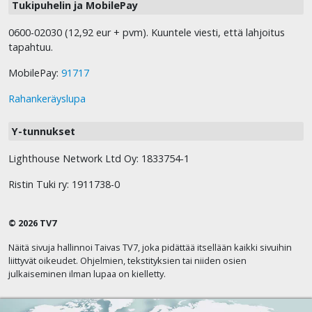
Tukipuhelin ja MobilePay
0600-02030 (12,92 eur + pvm). Kuuntele viesti, että lahjoitus
tapahtuu.
MobilePay:
91717
Rahankeräyslupa
Y-tunnukset
Lighthouse Network Ltd Oy: 1833754-1
Ristin Tuki ry: 1911738-0
© 2026 TV7
Näitä sivuja hallinnoi Taivas TV7, joka pidättää itsellään kaikki sivuihin
liittyvät oikeudet. Ohjelmien, tekstityksien tai niiden osien
julkaiseminen ilman lupaa on kielletty.