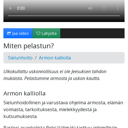
Jaa video
Lahjoita
Miten pelastun?
Sielunhoito
Armon kalliolla
Ulkokullattu uskonnollisuus ei ole Jeesuksen tahdon
mukaista. Pelastumme armosta ja uskon kautta.
Armon kalliolla
Sielunhoidollinen ja varustava ohjelma armosta, elämän
voimasta, tarkoituksesta, mielekkyydestä ja
kutsumuksesta.
Pastori-evankelista Petri Välimäki tarttuu inhimillisiin