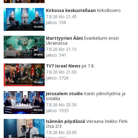
Kirkossa keskustellaan
Kirkollisvero
7.8.26 klo 21.45
Jakso: 106
15 min
Marttyyrien Ääni
Evankeliumi ensin
Ukrainassa
7.8.26 klo 21.15
Jakso: 341
30 min
TV7 Israel News
pe 7.8.
7.8.26 klo 21.00
Jakso: 3726
15 min
Jerusalem studio
Iranin ydinohjelma ja
sotatila
7.8.26 klo 20.30
Jakso: 1035
30 min
Isännän pöydässä
Vieraana Veikko Flink.
Osa 2/3
7.8.26 klo 20.00
30 min