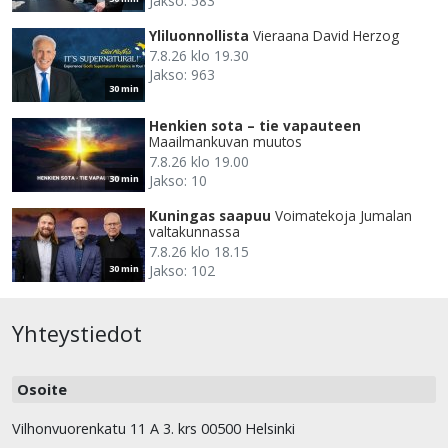
Jakso: 583
Yliluonnollista
Vieraana David Herzog
7.8.26 klo 19.30
Jakso: 963
30 min
Henkien sota – tie vapauteen
Maailmankuvan muutos
7.8.26 klo 19.00
Jakso: 10
30 min
Kuningas saapuu
Voimatekoja Jumalan
valtakunnassa
7.8.26 klo 18.15
Jakso: 102
30 min
Yhteystiedot
Osoite
Vilhonvuorenkatu 11 A 3. krs 00500 Helsinki