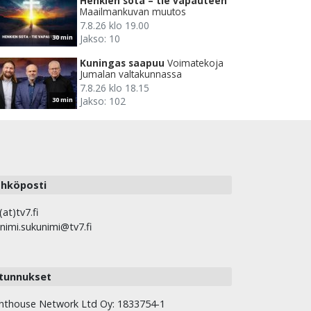
Henkien sota – tie vapauteen
Maailmankuvan muutos
7.8.26 klo 19.00
Jakso: 10
30 min
Kuningas saapuu
Voimatekoja
Jumalan valtakunnassa
7.8.26 klo 18.15
Jakso: 102
30 min
hköposti
(at)tv7.fi
nimi.sukunimi@tv7.fi
tunnukset
hthouse Network Ltd Oy: 1833754-1