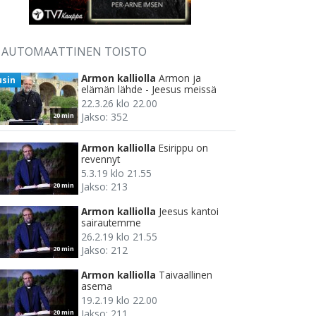
AUTOMAATTINEN TOISTO
Armon kalliolla
Armon ja
usin
elämän lähde - Jeesus meissä
22.3.26 klo 22.00
Jakso: 352
20 min
Armon kalliolla
Esirippu on
revennyt
5.3.19 klo 21.55
Jakso: 213
20 min
Armon kalliolla
Jeesus kantoi
sairautemme
26.2.19 klo 21.55
Jakso: 212
20 min
Armon kalliolla
Taivaallinen
asema
19.2.19 klo 22.00
Jakso: 211
20 min