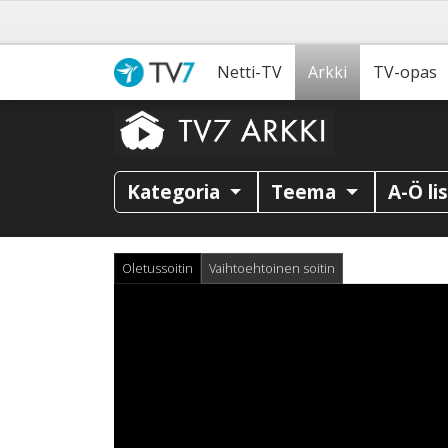
Netti-TV
Arkki
TV-opas
Kategoria
Teema
A-Ö li
Oletussoitin
Vaihtoehtoinen soitin