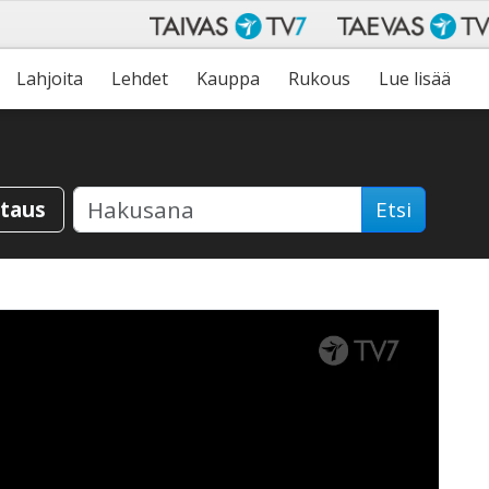
Lahjoita
Lehdet
Kauppa
Rukous
Lue lisää
staus
Etsi