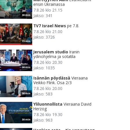
ensin Ukrainassa
7.8.26 klo 21.15
Jakso: 341
30 min
TV7 Israel News
pe 7.8.
7.8.26 klo 21.00
Jakso: 3726
15 min
Jerusalem studio
Iranin
ydinohjelma ja sotatila
7.8.26 klo 20.30
Jakso: 1035
30 min
Isännän pöydässä
Vieraana
Veikko Flink. Osa 2/3
7.8.26 klo 20.00
Jakso: 583
30 min
Yliluonnollista
Vieraana David
Herzog
7.8.26 klo 19.30
Jakso: 963
30 min