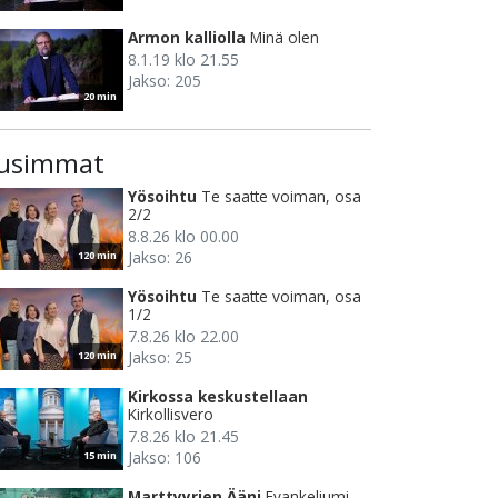
Armon kalliolla
Minä olen
8.1.19 klo 21.55
Jakso: 205
20 min
usimmat
Yösoihtu
Te saatte voiman, osa
2/2
8.8.26 klo 00.00
Jakso: 26
120 min
Yösoihtu
Te saatte voiman, osa
1/2
7.8.26 klo 22.00
Jakso: 25
120 min
Kirkossa keskustellaan
Kirkollisvero
7.8.26 klo 21.45
Jakso: 106
15 min
Marttyyrien Ääni
Evankeliumi