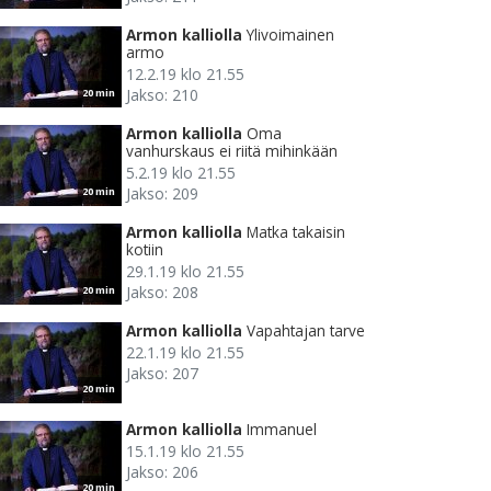
Armon kalliolla
Ylivoimainen
armo
12.2.19 klo 21.55
Jakso: 210
20 min
Armon kalliolla
Oma
vanhurskaus ei riitä mihinkään
5.2.19 klo 21.55
Jakso: 209
20 min
Armon kalliolla
Matka takaisin
kotiin
29.1.19 klo 21.55
Jakso: 208
20 min
Armon kalliolla
Vapahtajan tarve
22.1.19 klo 21.55
Jakso: 207
20 min
Armon kalliolla
Immanuel
15.1.19 klo 21.55
Jakso: 206
20 min