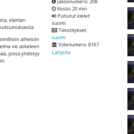
Jaksonumero: 208
Kesto: 20 min
Puhutut kielet:
sta, elämän
suomi
 kutsumuksesta.
Tekstitykset:
suomi
millisiin aiheisiin
Viitenumero: 8167
hjelma vie askeleen
Lahjoita
ä, jossa yhdistyy
in.