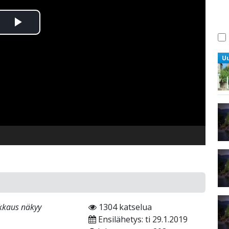
Toista
Video
U
kkaus näkyy
1304 katselua
Ensilähetys: ti 29.1.2019