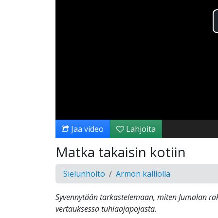
Jaa video
Lahjoita
Matka takaisin kotiin
Sielunhoito
Armon kalliolla
Syvennytään tarkastelemaan, miten Jumalan ra
vertauksessa tuhlaajapojasta.