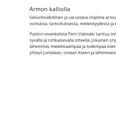
Armon kalliolla
Sielunhoidollinen ja varustava ohjelma armo
voimasta, tarkoituksesta, mielekkyydestä ja
Pastori-evankelista Petri Välimäki tarttuu inhi
syvällä ja rohkaisevalla otteella. Jokainen o
lähemmäs mielekkäämpää ja todempaa elämä
yhteys Jumalaan, omaan itseen ja lähimmäisi