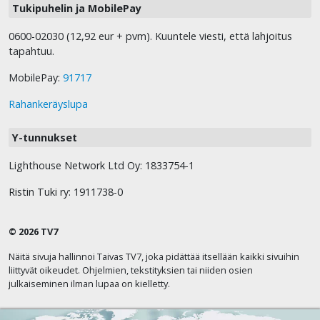
Tukipuhelin ja MobilePay
0600-02030 (12,92 eur + pvm). Kuuntele viesti, että lahjoitus
tapahtuu.
MobilePay:
91717
Rahankeräyslupa
Y-tunnukset
Lighthouse Network Ltd Oy: 1833754-1
Ristin Tuki ry: 1911738-0
© 2026 TV7
Näitä sivuja hallinnoi Taivas TV7, joka pidättää itsellään kaikki sivuihin
liittyvät oikeudet. Ohjelmien, tekstityksien tai niiden osien
julkaiseminen ilman lupaa on kielletty.