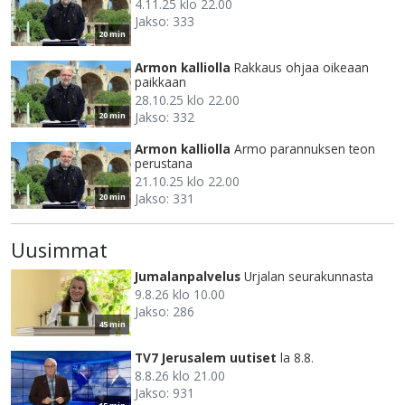
4.11.25 klo 22.00
Jakso: 333
20 min
Armon kalliolla
Rakkaus ohjaa oikeaan
paikkaan
28.10.25 klo 22.00
Jakso: 332
20 min
Armon kalliolla
Armo parannuksen teon
perustana
21.10.25 klo 22.00
Jakso: 331
20 min
Uusimmat
Jumalanpalvelus
Urjalan seurakunnasta
9.8.26 klo 10.00
Jakso: 286
45 min
TV7 Jerusalem uutiset
la 8.8.
8.8.26 klo 21.00
Jakso: 931