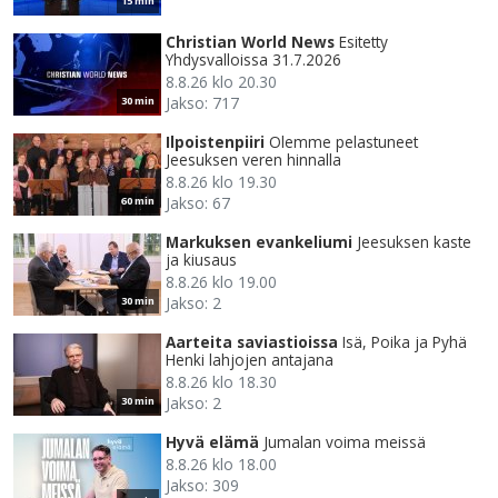
15 min
Christian World News
Esitetty
Yhdysvalloissa 31.7.2026
8.8.26 klo 20.30
Jakso: 717
30 min
Ilpoistenpiiri
Olemme pelastuneet
Jeesuksen veren hinnalla
8.8.26 klo 19.30
Jakso: 67
60 min
Markuksen evankeliumi
Jeesuksen kaste
ja kiusaus
8.8.26 klo 19.00
Jakso: 2
30 min
Aarteita saviastioissa
Isä, Poika ja Pyhä
Henki lahjojen antajana
8.8.26 klo 18.30
Jakso: 2
30 min
Hyvä elämä
Jumalan voima meissä
8.8.26 klo 18.00
Jakso: 309