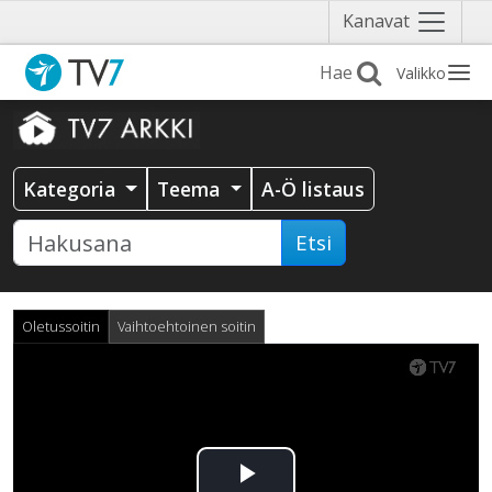
Näytä
Kanavat
valikko
Valikko
Kategoria
Teema
A-Ö listaus
Etsi
Oletussoitin
Vaihtoehtoinen soitin