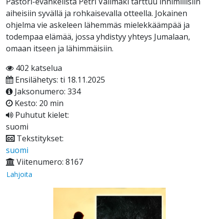
Pastori-evankelista Petri Välimäki tarttuu inhimillisiin
aiheisiin syvällä ja rohkaisevalla otteella. Jokainen
ohjelma vie askeleen lähemmäs mielekkäämpää ja
todempaa elämää, jossa yhdistyy yhteys Jumalaan,
omaan itseen ja lähimmäisiin.
402 katselua
Ensilähetys: ti 18.11.2025
Jaksonumero: 334
Kesto: 20 min
Puhutut kielet:
suomi
Tekstitykset:
suomi
Viitenumero: 8167
Lahjoita