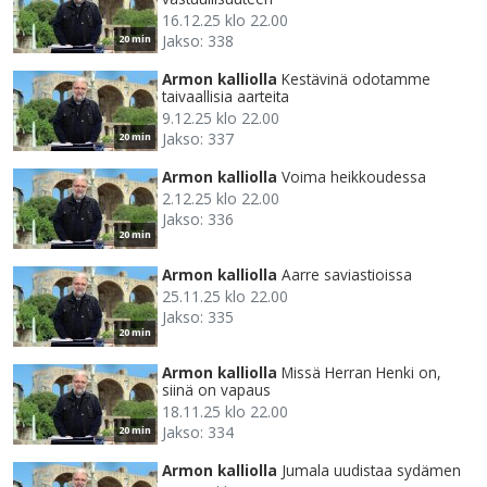
16.12.25 klo 22.00
Jakso: 338
20 min
Armon kalliolla
Kestävinä odotamme
taivaallisia aarteita
9.12.25 klo 22.00
Jakso: 337
20 min
Armon kalliolla
Voima heikkoudessa
2.12.25 klo 22.00
Jakso: 336
20 min
Armon kalliolla
Aarre saviastioissa
25.11.25 klo 22.00
Jakso: 335
20 min
Armon kalliolla
Missä Herran Henki on,
siinä on vapaus
18.11.25 klo 22.00
Jakso: 334
20 min
Armon kalliolla
Jumala uudistaa sydämen