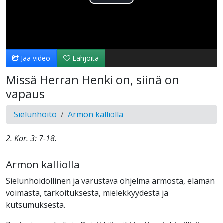
Toista
Video
Jaa video
Lahjoita
Missä Herran Henki on, siinä on
vapaus
Sielunhoito
Armon kalliolla
2. Kor. 3: 7-18.
Armon kalliolla
Sielunhoidollinen ja varustava ohjelma armosta, elämän
voimasta, tarkoituksesta, mielekkyydestä ja
kutsumuksesta.