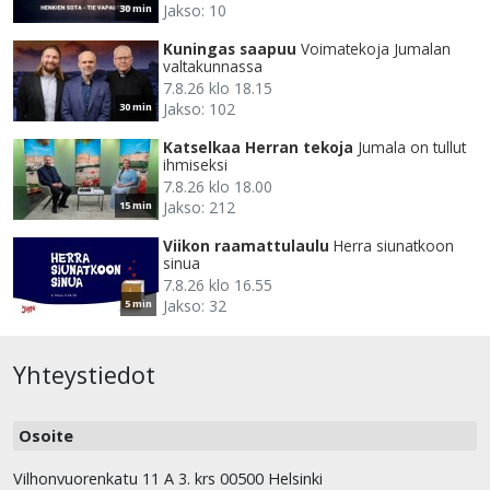
Jakso: 10
30 min
Kuningas saapuu
Voimatekoja Jumalan
valtakunnassa
7.8.26 klo 18.15
Jakso: 102
30 min
Katselkaa Herran tekoja
Jumala on tullut
ihmiseksi
7.8.26 klo 18.00
Jakso: 212
15 min
Viikon raamattulaulu
Herra siunatkoon
sinua
7.8.26 klo 16.55
Jakso: 32
5 min
Yhteystiedot
Osoite
Vilhonvuorenkatu 11 A 3. krs 00500 Helsinki