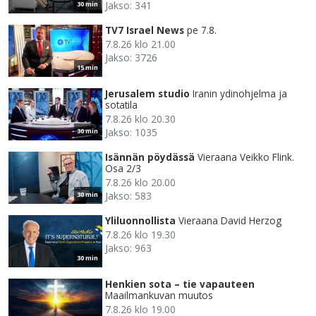
Jakso: 341
30 min
TV7 Israel News
pe 7.8.
7.8.26 klo 21.00
Jakso: 3726
15 min
Jerusalem studio
Iranin ydinohjelma ja
sotatila
7.8.26 klo 20.30
Jakso: 1035
30 min
Isännän pöydässä
Vieraana Veikko Flink.
Osa 2/3
7.8.26 klo 20.00
Jakso: 583
30 min
Yliluonnollista
Vieraana David Herzog
7.8.26 klo 19.30
Jakso: 963
30 min
Henkien sota – tie vapauteen
Maailmankuvan muutos
7.8.26 klo 19.00