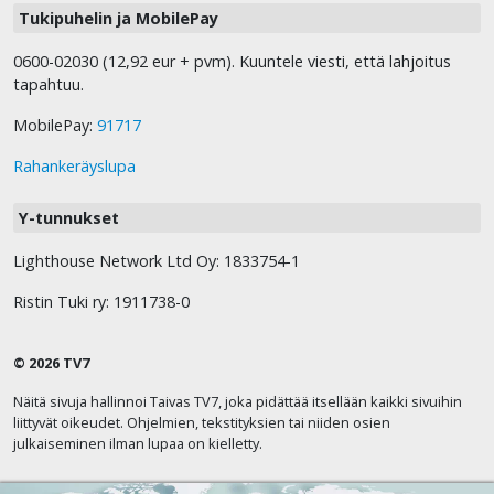
Tukipuhelin ja MobilePay
0600-02030 (12,92 eur + pvm). Kuuntele viesti, että lahjoitus
tapahtuu.
MobilePay:
91717
Rahankeräyslupa
Y-tunnukset
Lighthouse Network Ltd Oy: 1833754-1
Ristin Tuki ry: 1911738-0
© 2026 TV7
Näitä sivuja hallinnoi Taivas TV7, joka pidättää itsellään kaikki sivuihin
liittyvät oikeudet. Ohjelmien, tekstityksien tai niiden osien
julkaiseminen ilman lupaa on kielletty.