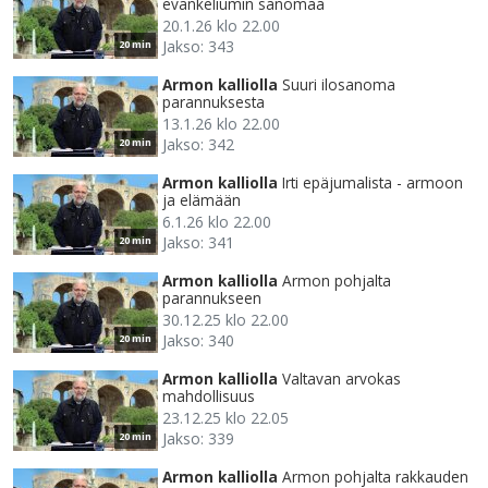
evankeliumin sanomaa
20.1.26 klo 22.00
Jakso: 343
20 min
Armon kalliolla
Suuri ilosanoma
parannuksesta
13.1.26 klo 22.00
Jakso: 342
20 min
Armon kalliolla
Irti epäjumalista - armoon
ja elämään
6.1.26 klo 22.00
Jakso: 341
20 min
Armon kalliolla
Armon pohjalta
parannukseen
30.12.25 klo 22.00
Jakso: 340
20 min
Armon kalliolla
Valtavan arvokas
mahdollisuus
23.12.25 klo 22.05
Jakso: 339
20 min
Armon kalliolla
Armon pohjalta rakkauden