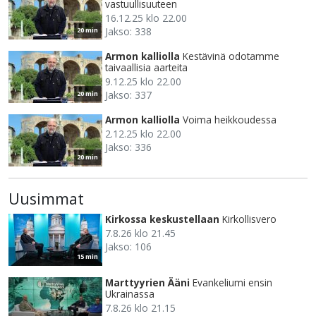
vastuullisuuteen
16.12.25 klo 22.00
Jakso: 338
20 min
Armon kalliolla
Kestävinä odotamme
taivaallisia aarteita
9.12.25 klo 22.00
Jakso: 337
20 min
Armon kalliolla
Voima heikkoudessa
2.12.25 klo 22.00
Jakso: 336
20 min
Uusimmat
Kirkossa keskustellaan
Kirkollisvero
7.8.26 klo 21.45
Jakso: 106
15 min
Marttyyrien Ääni
Evankeliumi ensin
Ukrainassa
7.8.26 klo 21.15