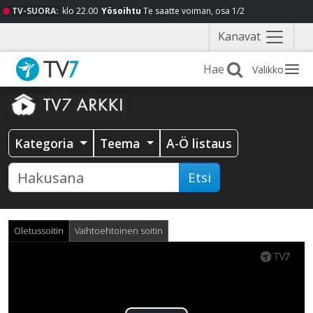
TV-SUORA:
klo 22.00
Yösoihtu
Te saatte voiman, osa 1/2
Näytä
Kanavat
valikko
Valikko
Kategoria
Teema
A-Ö listaus
Etsi
Oletussoitin
Vaihtoehtoinen soitin