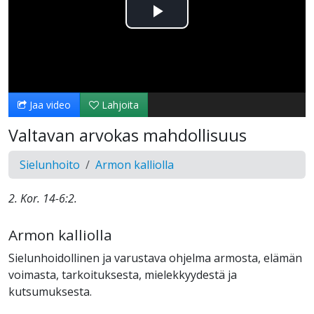
Toista
Video
Jaa video
Lahjoita
Valtavan arvokas mahdollisuus
Sielunhoito
Armon kalliolla
2. Kor. 14-6:2.
Armon kalliolla
Sielunhoidollinen ja varustava ohjelma armosta, elämän
voimasta, tarkoituksesta, mielekkyydestä ja
kutsumuksesta.