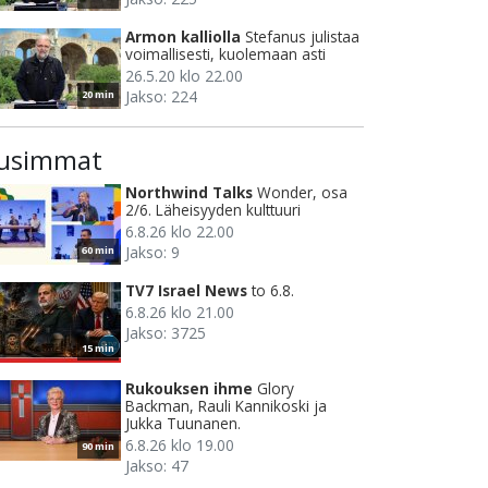
Armon kalliolla
Stefanus julistaa
voimallisesti, kuolemaan asti
26.5.20 klo 22.00
Jakso: 224
20 min
usimmat
Northwind Talks
Wonder, osa
2/6. Läheisyyden kulttuuri
6.8.26 klo 22.00
Jakso: 9
60 min
TV7 Israel News
to 6.8.
6.8.26 klo 21.00
Jakso: 3725
15 min
Rukouksen ihme
Glory
Backman, Rauli Kannikoski ja
Jukka Tuunanen.
6.8.26 klo 19.00
90 min
Jakso: 47