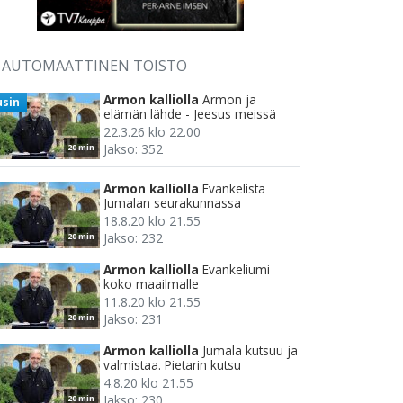
AUTOMAATTINEN TOISTO
Armon kalliolla
Armon ja
usin
elämän lähde - Jeesus meissä
22.3.26 klo 22.00
Jakso: 352
20 min
Armon kalliolla
Evankelista
Jumalan seurakunnassa
18.8.20 klo 21.55
Jakso: 232
20 min
Armon kalliolla
Evankeliumi
koko maailmalle
11.8.20 klo 21.55
Jakso: 231
20 min
Armon kalliolla
Jumala kutsuu ja
valmistaa. Pietarin kutsu
4.8.20 klo 21.55
Jakso: 230
20 min