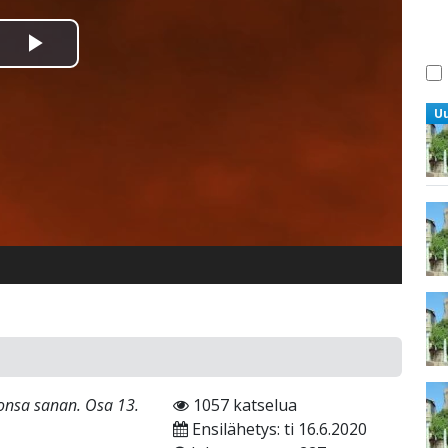
Toista
Video
U
monsa sanan. Osa 13.
1057 katselua
Ensilähetys: ti 16.6.2020