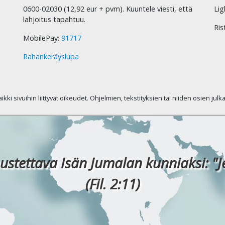
0600-02030 (12,92 eur + pvm). Kuuntele viesti, että
Lig
lahjoitus tapahtuu.
Ris
MobilePay:
91717
Rahankeräyslupa
kaikki sivuihin liittyvät oikeudet. Ohjelmien, tekstityksien tai niiden osien jul
ustettava Isän Jumalan kunniaksi: "J
(Fil. 2:11)