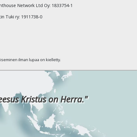
hthouse Network Ltd Oy: 1833754-1
tin Tuki ry: 1911738-0
kaiseminen ilman lupaa on kielletty.
eesus Kristus on Herra."