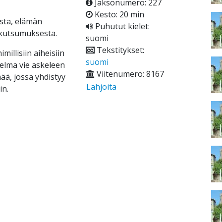
Jaksonumero: 227
Kesto: 20 min
sta, elämän
Puhutut kielet:
 kutsumuksesta.
suomi
Tekstitykset:
millisiin aiheisiin
suomi
hjelma vie askeleen
Viitenumero: 8167
ä, jossa yhdistyy
Lahjoita
in.