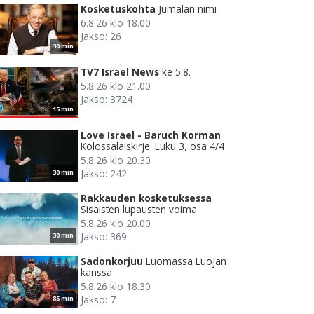
Kosketuskohta
Jumalan nimi
6.8.26 klo 18.00
Jakso: 26
30 min
TV7 Israel News
ke 5.8.
5.8.26 klo 21.00
Jakso: 3724
15 min
Love Israel - Baruch Korman
Kolossalaiskirje. Luku 3, osa 4/4
5.8.26 klo 20.30
Jakso: 242
30 min
Rakkauden kosketuksessa
Sisäisten lupausten voima
5.8.26 klo 20.00
Jakso: 369
30 min
Sadonkorjuu
Luomassa Luojan
kanssa
5.8.26 klo 18.30
Jakso: 7
85 min