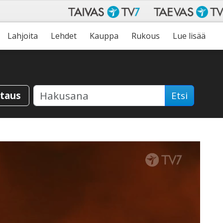
Lahjoita
Lehdet
Kauppa
Rukous
Lue lisää
staus
Etsi