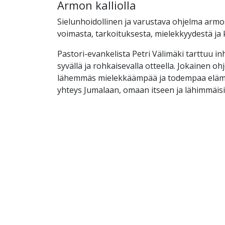
Armon kalliolla
Sielunhoidollinen ja varustava ohjelma armo
voimasta, tarkoituksesta, mielekkyydestä ja
Pastori-evankelista Petri Välimäki tarttuu inhi
syvällä ja rohkaisevalla otteella. Jokainen o
lähemmäs mielekkäämpää ja todempaa elämä
yhteys Jumalaan, omaan itseen ja lähimmäisi