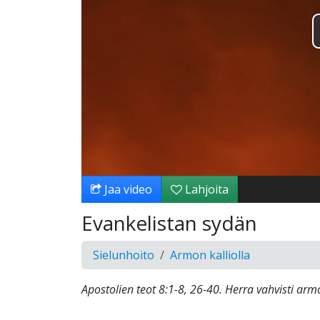
Jaa video
Lahjoita
Evankelistan sydän
Sielunhoito
Armon kalliolla
Apostolien teot 8:1-8, 26-40. Herra vahvisti ar