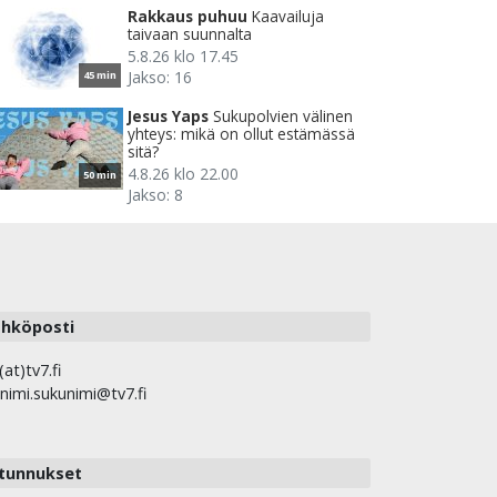
Rakkaus puhuu
Kaavailuja
taivaan suunnalta
5.8.26 klo 17.45
Jakso: 16
45 min
Jesus Yaps
Sukupolvien välinen
yhteys: mikä on ollut estämässä
sitä?
4.8.26 klo 22.00
50 min
Jakso: 8
hköposti
(at)tv7.fi
nimi.sukunimi@tv7.fi
tunnukset