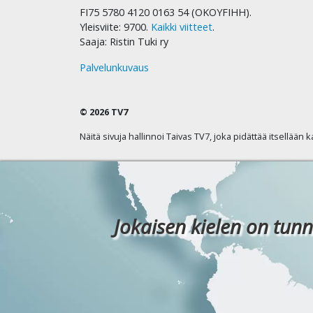
FI75 5780 4120 0163 54 (OKOYFIHH).
Yleisviite: 9700.
Kaikki viitteet
.
Saaja: Ristin Tuki ry
Palvelunkuvaus
© 2026 TV7
Näitä sivuja hallinnoi Taivas TV7, joka pidättää itsellään 
Jokaisen kielen on tunn