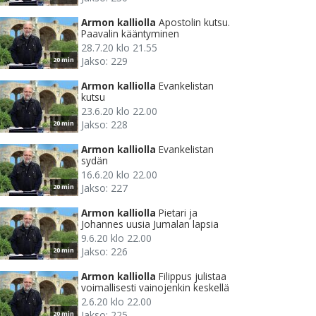
Armon kalliolla
Apostolin kutsu.
Paavalin kääntyminen
28.7.20 klo 21.55
Jakso: 229
20 min
Armon kalliolla
Evankelistan
kutsu
23.6.20 klo 22.00
Jakso: 228
20 min
Armon kalliolla
Evankelistan
sydän
16.6.20 klo 22.00
Jakso: 227
20 min
Armon kalliolla
Pietari ja
Johannes uusia Jumalan lapsia
9.6.20 klo 22.00
Jakso: 226
20 min
Armon kalliolla
Filippus julistaa
voimallisesti vainojenkin keskellä
2.6.20 klo 22.00
Jakso: 225
20 min