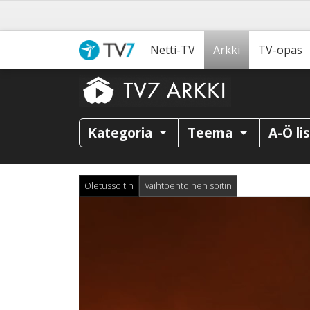
Netti-TV
Arkki
TV-opas
Kategoria
Teema
A-Ö li
Oletussoitin
Vaihtoehtoinen soitin