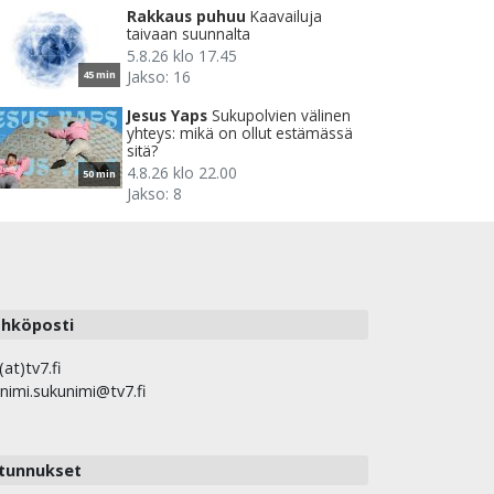
Rakkaus puhuu
Kaavailuja
taivaan suunnalta
5.8.26 klo 17.45
Jakso: 16
45 min
Jesus Yaps
Sukupolvien välinen
yhteys: mikä on ollut estämässä
sitä?
4.8.26 klo 22.00
50 min
Jakso: 8
hköposti
(at)tv7.fi
nimi.sukunimi@tv7.fi
tunnukset