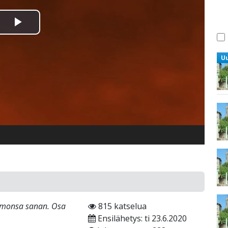
Toista
Video
U
armonsa sanan. Osa
815 katselua
Ensilähetys: ti 23.6.2020