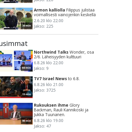
Armon kalliolla
Filippus julistaa
voimallisesti vainojenkin keskellä
2.6.20 klo 22.00
Jakso: 225
20 min
usimmat
Northwind Talks
Wonder, osa
2/6. Läheisyyden kulttuuri
6.8.26 klo 22.00
Jakso: 9
60 min
TV7 Israel News
to 6.8.
6.8.26 klo 21.00
Jakso: 3725
15 min
Rukouksen ihme
Glory
Backman, Rauli Kannikoski ja
Jukka Tuunanen.
6.8.26 klo 19.00
90 min
Jakso: 47