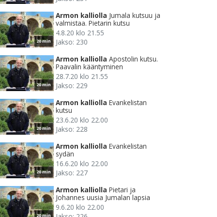
Armon kalliolla
Jumala kutsuu ja
valmistaa. Pietarin kutsu
4.8.20 klo 21.55
Jakso: 230
20 min
Armon kalliolla
Apostolin kutsu.
Paavalin kääntyminen
28.7.20 klo 21.55
Jakso: 229
20 min
Armon kalliolla
Evankelistan
kutsu
23.6.20 klo 22.00
Jakso: 228
20 min
Armon kalliolla
Evankelistan
sydän
16.6.20 klo 22.00
Jakso: 227
20 min
Armon kalliolla
Pietari ja
Johannes uusia Jumalan lapsia
9.6.20 klo 22.00
Jakso: 226
20 min