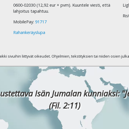
0600-02030 (12,92 eur + pvm). Kuuntele viesti, että
Lig
lahjoitus tapahtuu.
Ris
MobilePay:
91717
Rahankeräyslupa
kaikki sivuihin liittyvät oikeudet. Ohjelmien, tekstityksien tai niiden osien jul
ustettava Isän Jumalan kunniaksi: "J
(Fil. 2:11)