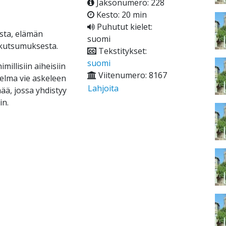
Jaksonumero: 228
Kesto: 20 min
Puhutut kielet:
sta, elämän
suomi
 kutsumuksesta.
Tekstitykset:
suomi
millisiin aiheisiin
Viitenumero: 8167
hjelma vie askeleen
Lahjoita
ä, jossa yhdistyy
in.