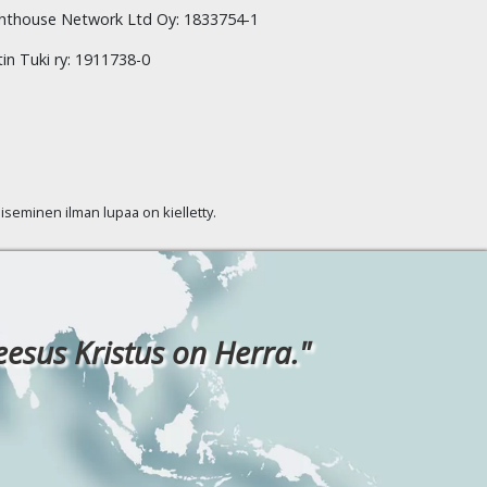
hthouse Network Ltd Oy: 1833754-1
tin Tuki ry: 1911738-0
kaiseminen ilman lupaa on kielletty.
eesus Kristus on Herra."