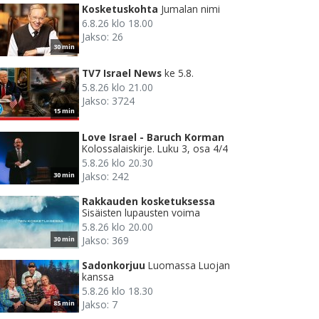
Kosketuskohta
Jumalan nimi
6.8.26 klo 18.00
Jakso: 26
30 min
TV7 Israel News
ke 5.8.
5.8.26 klo 21.00
Jakso: 3724
15 min
Love Israel - Baruch Korman
Kolossalaiskirje. Luku 3, osa 4/4
5.8.26 klo 20.30
Jakso: 242
30 min
Rakkauden kosketuksessa
Sisäisten lupausten voima
5.8.26 klo 20.00
Jakso: 369
30 min
Sadonkorjuu
Luomassa Luojan
kanssa
5.8.26 klo 18.30
Jakso: 7
85 min