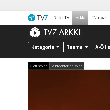
Netti-TV
Arkki
TV-opas
Kategoria
Teema
A-Ö li
Oletussoitin
Vaihtoehtoinen soitin