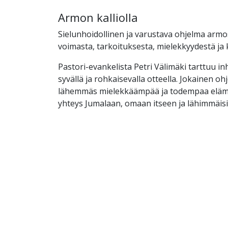
Armon kalliolla
Sielunhoidollinen ja varustava ohjelma armo
voimasta, tarkoituksesta, mielekkyydestä ja
Pastori-evankelista Petri Välimäki tarttuu inhi
syvällä ja rohkaisevalla otteella. Jokainen o
lähemmäs mielekkäämpää ja todempaa elämä
yhteys Jumalaan, omaan itseen ja lähimmäisi