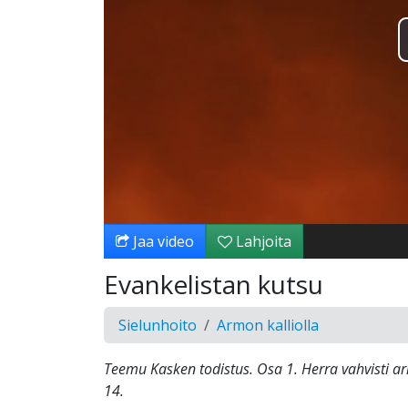
Jaa video
Lahjoita
Evankelistan kutsu
Sielunhoito
Armon kalliolla
Teemu Kasken todistus. Osa 1. Herra vahvisti 
14.