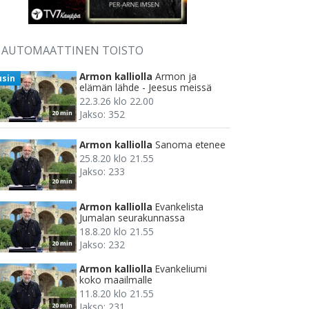
AUTOMAATTINEN TOISTO
Armon kalliolla
Armon ja
usin
elämän lähde - Jeesus meissä
22.3.26 klo 22.00
Jakso: 352
20 min
Armon kalliolla
Sanoma etenee
25.8.20 klo 21.55
Jakso: 233
20 min
Armon kalliolla
Evankelista
Jumalan seurakunnassa
18.8.20 klo 21.55
Jakso: 232
20 min
Armon kalliolla
Evankeliumi
koko maailmalle
11.8.20 klo 21.55
Jakso: 231
20 min