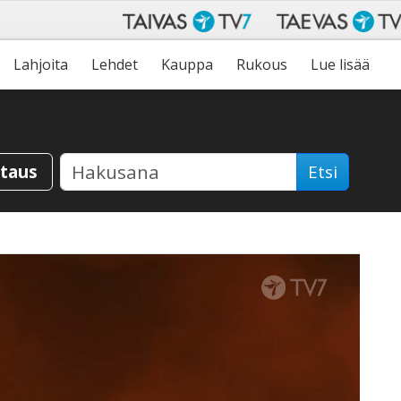
Lahjoita
Lehdet
Kauppa
Rukous
Lue lisää
staus
Etsi