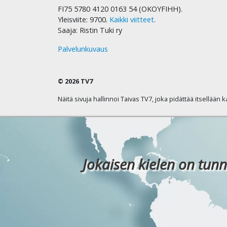
FI75 5780 4120 0163 54 (OKOYFIHH).
Yleisviite: 9700.
Kaikki viitteet
.
Saaja: Ristin Tuki ry
Palvelunkuvaus
© 2026 TV7
Näitä sivuja hallinnoi Taivas TV7, joka pidättää itsellään 
Jokaisen kielen on tunn