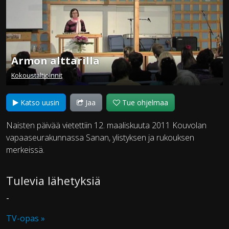
Armon alttarilla
Kokoustaltioinnit
Katso uusin
Jaa
Tue ohjelmaa
Naisten päivää vietettiin 12. maaliskuuta 2011 Kouvolan
vapaaseurakunnassa Sanan, ylistyksen ja rukouksen
merkeissä.
Tulevia lähetyksiä
-
TV-opas »