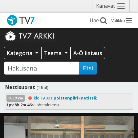
Näytä
Kanavat
valikko
Valikko
Kategoria
Teema
A-Ö listaus
Etsi
Nettisuorat
(1 Kpl)
klo 19.00
Ilpoistenpiiri (netissä)
TULOSSA
1pv 8h 2m 45s
Lähetykseen