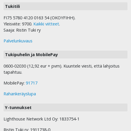
Tukitili
FI75 5780 4120 0163 54 (OKOYFIHH).
Yleisviite: 9700.
Kaikki viitteet
.
Saaja: Ristin Tuki ry
Palvelunkuvaus
Tukipuhelin ja MobilePay
0600-02030 (12,92 eur + pvm). Kuuntele viesti, että lahjoitus
tapahtuu.
MobilePay:
91717
Rahankeräyslupa
Y-tunnukset
Lighthouse Network Ltd Oy: 1833754-1
Ristin Tuki ry: 1911738-0