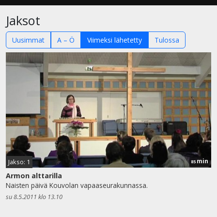
Jaksot
Uusimmat
A – Ö
Viimeksi lähetetty
Tulossa
min
Jakso: 1
85
Armon alttarilla
Naisten päivä Kouvolan vapaaseurakunnassa.
su 8.5.2011 klo 13.10