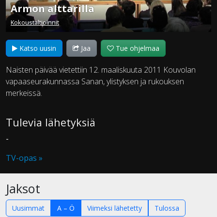
Armon alttarilla
Kokoustaltioinnit
Katso uusin
Jaa
Tue ohjelmaa
Naisten päivää vietettiin 12. maaliskuuta 2011 Kouvolan
vapaaseurakunnassa Sanan, ylistyksen ja rukouksen
merkeissä.
Tulevia lähetyksiä
-
TV-opas »
Jaksot
Uusimmat
A – Ö
Viimeksi lähetetty
Tulossa