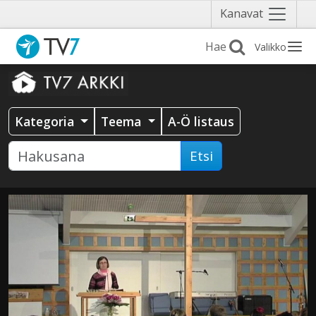
Näytä
Kanavat
valikko
Valikko
Kategoria
Teema
A-Ö listaus
Etsi