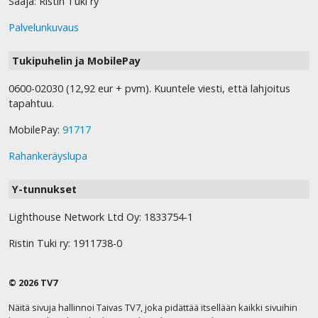
Saaja: Ristin Tuki ry
Palvelunkuvaus
Tukipuhelin ja MobilePay
0600-02030 (12,92 eur + pvm). Kuuntele viesti, että lahjoitus
tapahtuu.
MobilePay:
91717
Rahankeräyslupa
Y-tunnukset
Lighthouse Network Ltd Oy: 1833754-1
Ristin Tuki ry: 1911738-0
© 2026 TV7
Näitä sivuja hallinnoi Taivas TV7, joka pidättää itsellään kaikki sivuihin