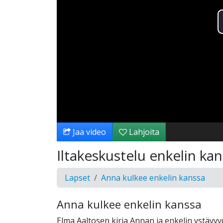
Jaa video
Lahjoita
Iltakeskustelu enkelin ka
Lapset
Anna kulkee enkelin kanssa
Anna kulkee enkelin kanssa
Elma Aaltosen kirja Annan ja enkelin ystävyy