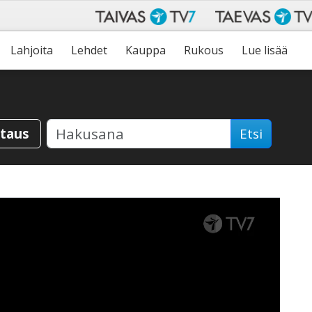
Lahjoita
Lehdet
Kauppa
Rukous
Lue lisää
staus
Etsi