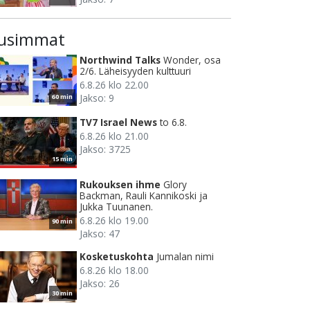
usimmat
Northwind Talks
Wonder, osa
2/6. Läheisyyden kulttuuri
6.8.26 klo 22.00
Jakso: 9
60 min
TV7 Israel News
to 6.8.
6.8.26 klo 21.00
Jakso: 3725
15 min
Rukouksen ihme
Glory
Backman, Rauli Kannikoski ja
Jukka Tuunanen.
6.8.26 klo 19.00
90 min
Jakso: 47
Kosketuskohta
Jumalan nimi
6.8.26 klo 18.00
Jakso: 26
30 min