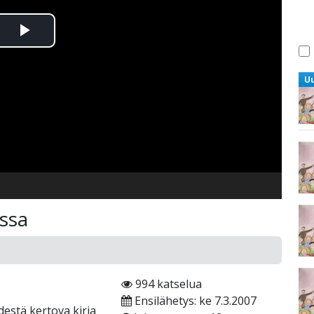
Toista
Video
U
nssa
994 katselua
Ensilähetys: ke 7.3.2007
destä kertova kirja