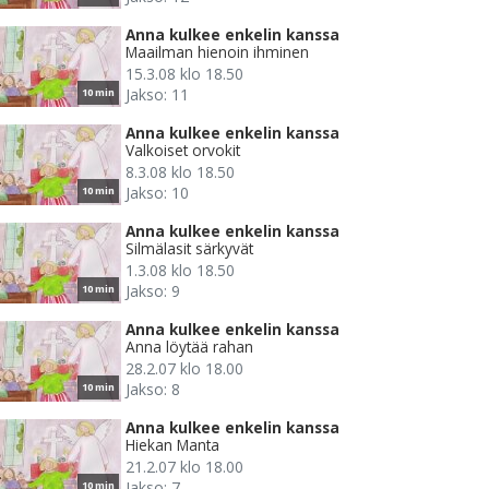
Anna kulkee enkelin kanssa
Maailman hienoin ihminen
15.3.08 klo 18.50
Jakso: 11
10 min
Anna kulkee enkelin kanssa
Valkoiset orvokit
8.3.08 klo 18.50
Jakso: 10
10 min
Anna kulkee enkelin kanssa
Silmälasit särkyvät
1.3.08 klo 18.50
Jakso: 9
10 min
Anna kulkee enkelin kanssa
Anna löytää rahan
28.2.07 klo 18.00
Jakso: 8
10 min
Anna kulkee enkelin kanssa
Hiekan Manta
21.2.07 klo 18.00
Jakso: 7
10 min