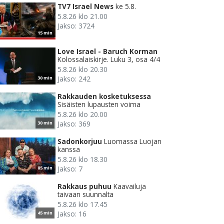
TV7 Israel News
ke 5.8.
5.8.26 klo 21.00
Jakso: 3724
15 min
Love Israel - Baruch Korman
Kolossalaiskirje. Luku 3, osa 4/4
5.8.26 klo 20.30
Jakso: 242
30 min
Rakkauden kosketuksessa
Sisäisten lupausten voima
5.8.26 klo 20.00
Jakso: 369
30 min
Sadonkorjuu
Luomassa Luojan
kanssa
5.8.26 klo 18.30
Jakso: 7
85 min
Rakkaus puhuu
Kaavailuja
taivaan suunnalta
5.8.26 klo 17.45
Jakso: 16
45 min