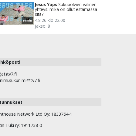
Jesus Yaps
Sukupolvien välinen
yhteys: mikä on ollut estämässä
sitä?
4.8.26 klo 22.00
50 min
Jakso: 8
hköposti
(at)tv7.fi
nimi.sukunimi@tv7.fi
tunnukset
hthouse Network Ltd Oy: 1833754-1
tin Tuki ry: 1911738-0