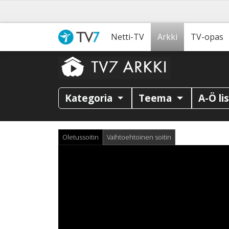
Netti-TV
Arkki
TV-opas
Kategoria
Teema
A-Ö li
Oletussoitin
Vaihtoehtoinen soitin