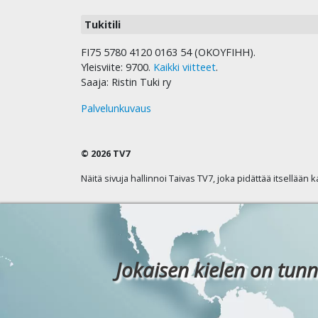
Tukitili
FI75 5780 4120 0163 54 (OKOYFIHH).
Yleisviite: 9700.
Kaikki viitteet
.
Saaja: Ristin Tuki ry
Palvelunkuvaus
© 2026 TV7
Näitä sivuja hallinnoi Taivas TV7, joka pidättää itsellään 
Jokaisen kielen on tunn