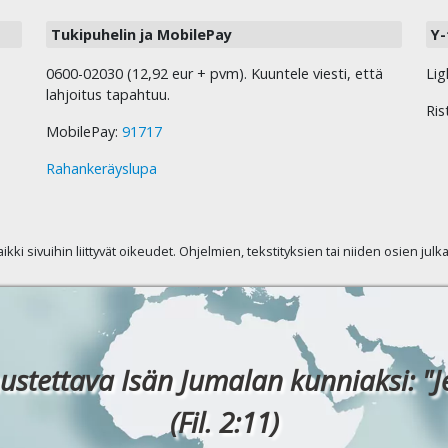
Tukipuhelin ja MobilePay
Y-
0600-02030 (12,92 eur + pvm). Kuuntele viesti, että
Lig
lahjoitus tapahtuu.
Ris
MobilePay:
91717
Rahankeräyslupa
kaikki sivuihin liittyvät oikeudet. Ohjelmien, tekstityksien tai niiden osien jul
ustettava Isän Jumalan kunniaksi: "J
(Fil. 2:11)