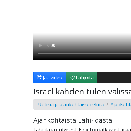
Jaa video
Lahjoita
Israel kahden tulen väliss
Uutisia ja ajankohtaisohjelmia
Ajankohta
Ajankohtaista Lähi-idästä
Lähi-itä ja erityisesti Israel on jatkuvasti ma