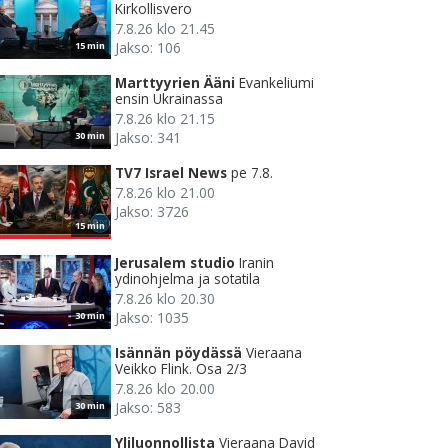
Kirkollisvero
7.8.26 klo 21.45
Jakso: 106
15 min
Marttyyrien Ääni
Evankeliumi
ensin Ukrainassa
7.8.26 klo 21.15
Jakso: 341
30 min
TV7 Israel News
pe 7.8.
7.8.26 klo 21.00
Jakso: 3726
15 min
Jerusalem studio
Iranin
ydinohjelma ja sotatila
7.8.26 klo 20.30
Jakso: 1035
30 min
Isännän pöydässä
Vieraana
Veikko Flink. Osa 2/3
7.8.26 klo 20.00
Jakso: 583
30 min
Yliluonnollista
Vieraana David