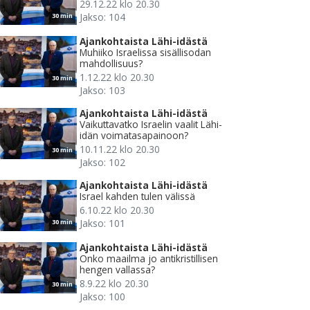
29.12.22 klo 20.30
Jakso: 104
30 min
Ajankohtaista Lähi-idästä
Muhiiko Israelissa sisällisodan
mahdollisuus?
1.12.22 klo 20.30
30 min
Jakso: 103
Ajankohtaista Lähi-idästä
Vaikuttavatko Israelin vaalit Lähi-
idän voimatasapainoon?
10.11.22 klo 20.30
30 min
Jakso: 102
Ajankohtaista Lähi-idästä
Israel kahden tulen välissä
6.10.22 klo 20.30
Jakso: 101
30 min
Ajankohtaista Lähi-idästä
Onko maailma jo antikristillisen
hengen vallassa?
8.9.22 klo 20.30
30 min
Jakso: 100