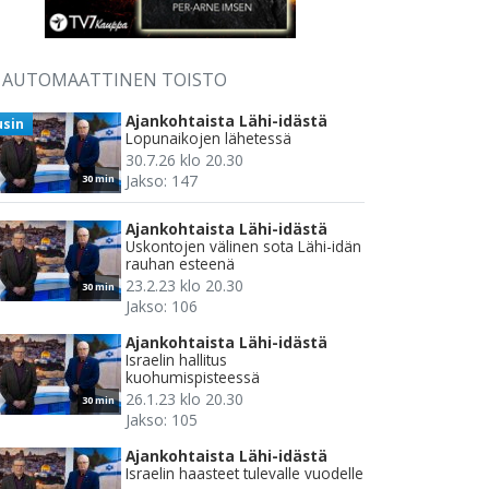
AUTOMAATTINEN TOISTO
Ajankohtaista Lähi-idästä
usin
Lopunaikojen lähetessä
30.7.26 klo 20.30
Jakso: 147
30 min
Ajankohtaista Lähi-idästä
Uskontojen välinen sota Lähi-idän
rauhan esteenä
23.2.23 klo 20.30
30 min
Jakso: 106
Ajankohtaista Lähi-idästä
Israelin hallitus
kuohumispisteessä
26.1.23 klo 20.30
30 min
Jakso: 105
Ajankohtaista Lähi-idästä
Israelin haasteet tulevalle vuodelle