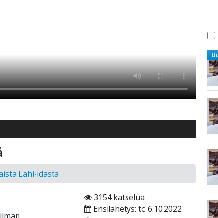
U
ä
ista Lähi-idästä
3154 katselua
Ensilähetys: to 6.10.2022
ailman