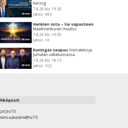
Herzog
7.8.26 klo 19.30
Jakso: 963
30 min
Henkien sota – tie vapauteen
Maailmankuvan muutos
7.8.26 klo 19.00
Jakso: 10
30 min
Kuningas saapuu
Voimatekoja
Jumalan valtakunnassa
7.8.26 klo 18.15
Jakso: 102
30 min
hköposti
(at)tv7.fi
nimi.sukunimi@tv7.fi