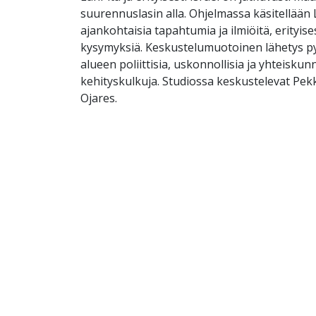
suurennuslasin alla. Ohjelmassa käsitellään 
ajankohtaisia tapahtumia ja ilmiöitä, erityisesti
kysymyksiä. Keskustelumuotoinen lähetys p
alueen poliittisia, uskonnollisia ja yhteiskunn
kehityskulkuja. Studiossa keskustelevat Pekk
Ojares.