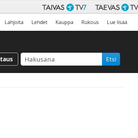
Lahjoita
Lehdet
Kauppa
Rukous
Lue lisää
staus
Etsi