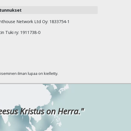
tunnukset
hthouse Network Ltd Oy: 1833754-1
tin Tuki ry: 1911738-0
kaiseminen ilman lupaa on kielletty.
eesus Kristus on Herra."