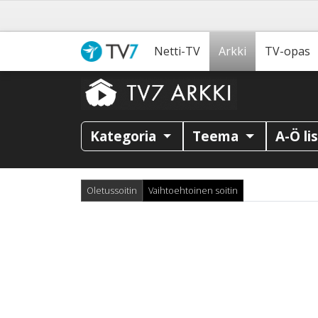
Netti-TV
Arkki
TV-opas
Kategoria
Teema
A-Ö li
Oletussoitin
Vaihtoehtoinen soitin