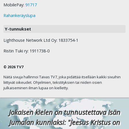
MobilePay:
91717
Rahankeräyslupa
Y-tunnukset
Lighthouse Network Ltd Oy: 1833754-1
Ristin Tuki ry: 1911738-0
© 2026 TV7
Näitä sivuja hallinnoi Taivas TV7, joka pidättää itsellään kaikki sivuihin
liittyvät oikeudet. Ohjelmien, tekstityksien tai niiden osien
julkaiseminen ilman lupaa on kielletty.
Jokaisen kielen on tunnustettava Isän
Jumalan kunniaksi: "Jeesus Kristus on