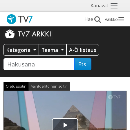
Näytä
Kanavat
valikko
Valikko
Kategoria
Teema
A-Ö listaus
Etsi
Oletussoitin
Vaihtoehtoinen soitin