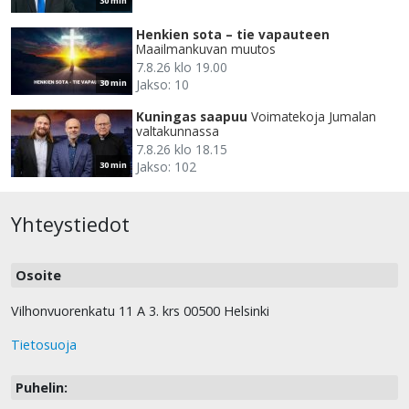
30 min
Henkien sota – tie vapauteen
Maailmankuvan muutos
7.8.26 klo 19.00
Jakso: 10
30 min
Kuningas saapuu
Voimatekoja Jumalan
valtakunnassa
7.8.26 klo 18.15
Jakso: 102
30 min
Yhteystiedot
Osoite
Vilhonvuorenkatu 11 A 3. krs 00500 Helsinki
Tietosuoja
Puhelin: