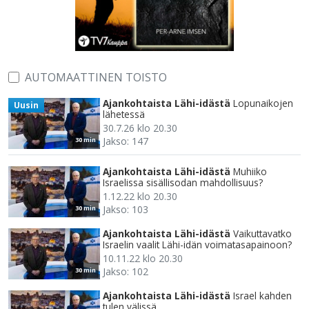
AUTOMAATTINEN TOISTO
Ajankohtaista Lähi-idästä
Lopunaikojen
Uusin
lähetessä
30.7.26 klo 20.30
Jakso: 147
30 min
Ajankohtaista Lähi-idästä
Muhiiko
Israelissa sisällisodan mahdollisuus?
1.12.22 klo 20.30
Jakso: 103
30 min
Ajankohtaista Lähi-idästä
Vaikuttavatko
Israelin vaalit Lähi-idän voimatasapainoon?
10.11.22 klo 20.30
Jakso: 102
30 min
Ajankohtaista Lähi-idästä
Israel kahden
tulen välissä