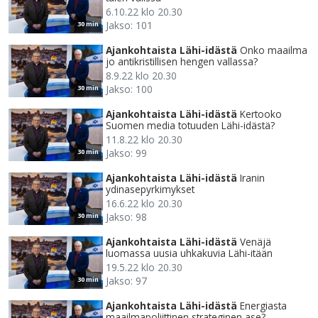
6.10.22 klo 20.30
Jakso: 101
30 min
Ajankohtaista Lähi-idästä
Onko maailma
jo antikristillisen hengen vallassa?
8.9.22 klo 20.30
Jakso: 100
30 min
Ajankohtaista Lähi-idästä
Kertooko
Suomen media totuuden Lähi-idästä?
11.8.22 klo 20.30
Jakso: 99
30 min
Ajankohtaista Lähi-idästä
Iranin
ydinasepyrkimykset
16.6.22 klo 20.30
Jakso: 98
30 min
Ajankohtaista Lähi-idästä
Venäjä
luomassa uusia uhkakuvia Lähi-itään
19.5.22 klo 20.30
Jakso: 97
30 min
Ajankohtaista Lähi-idästä
Energiasta
maailmapoliittinen strateginen ase?