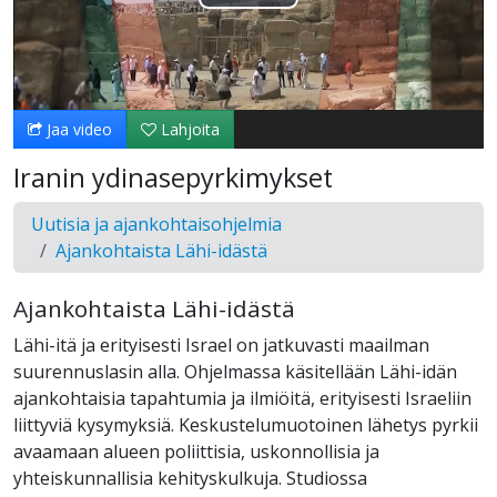
Toista
Video
Jaa video
Lahjoita
Iranin ydinasepyrkimykset
Uutisia ja ajankohtaisohjelmia
Ajankohtaista Lähi-idästä
Ajankohtaista Lähi-idästä
Lähi-itä ja erityisesti Israel on jatkuvasti maailman
suurennuslasin alla. Ohjelmassa käsitellään Lähi-idän
ajankohtaisia tapahtumia ja ilmiöitä, erityisesti Israeliin
liittyviä kysymyksiä. Keskustelumuotoinen lähetys pyrkii
avaamaan alueen poliittisia, uskonnollisia ja
yhteiskunnallisia kehityskulkuja. Studiossa