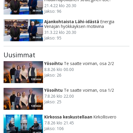
21.4.22 klo 20.30
Jakso: 96
30 min
Ajankohtaista Lähi-idästä
Energia
Venäjän hyökkäyksen motiivina
31.3.22 klo 20.30
Jakso: 95
30 min
Uusimmat
Yösoihtu
Te saatte voiman, osa 2/2
8.8.26 klo 00.00
Jakso: 26
120 min
Yösoihtu
Te saatte voiman, osa 1/2
7.8.26 klo 22.00
Jakso: 25
120 min
Kirkossa keskustellaan
Kirkollisvero
7.8.26 klo 21.45
Jakso: 106
15 min