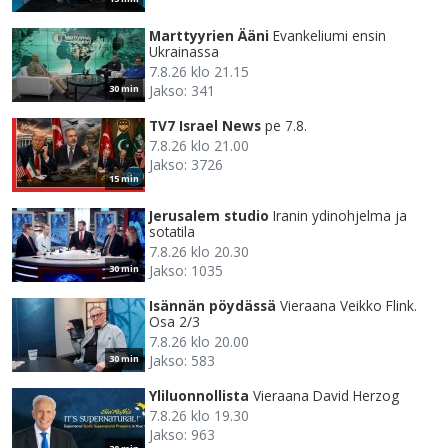
Marttyyrien Ääni
Evankeliumi ensin
Ukrainassa
7.8.26 klo 21.15
Jakso: 341
30 min
TV7 Israel News
pe 7.8.
7.8.26 klo 21.00
Jakso: 3726
15 min
Jerusalem studio
Iranin ydinohjelma ja
sotatila
7.8.26 klo 20.30
Jakso: 1035
30 min
Isännän pöydässä
Vieraana Veikko Flink.
Osa 2/3
7.8.26 klo 20.00
Jakso: 583
30 min
Yliluonnollista
Vieraana David Herzog
7.8.26 klo 19.30
Jakso: 963