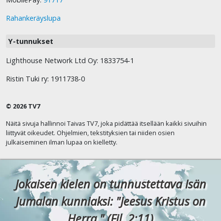
Rahankeräyslupa
Y-tunnukset
Lighthouse Network Ltd Oy: 1833754-1
Ristin Tuki ry: 1911738-0
© 2026 TV7
Näitä sivuja hallinnoi Taivas TV7, joka pidättää itsellään kaikki sivuihin
liittyvät oikeudet. Ohjelmien, tekstityksien tai niiden osien
julkaiseminen ilman lupaa on kielletty.
Jokaisen kielen on tunnustettava Isän
Jumalan kunniaksi: "Jeesus Kristus on
Herra." (Fil. 2:11)