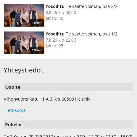
Yösoihtu
Te saatte voiman, osa 2/2
8.8.26 klo 00.00
Jakso: 26
120 min
Yösoihtu
Te saatte voiman, osa 1/2
7.8.26 klo 22.00
Jakso: 25
120 min
Yhteystiedot
Osoite
Vilhonvuorenkatu 11 A 3. krs 00500 Helsinki
Tietosuoja
Puhelin:
TV7 Keskus 09 756 2510 (arkisin klo 9.00 - 12.00 ja 12.30 - 16.00)