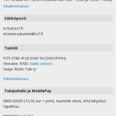
Vikailmoitukset
Sähköposti
tv7(at)tv7.fi
etunimi.sukunimi@tv7.fi
Tukitili
FI75 5780 4120 0163 54 (OKOYFIHH).
Yleisviite: 9700.
Kaikki viitteet
.
Saaja: Ristin Tuki ry
Palvelunkuvaus
Tukipuhelin ja MobilePay
0600-02030 (12,92 eur + pvm). Kuuntele viesti, että lahjoitus
tapahtuu.
MobilePay:
91717