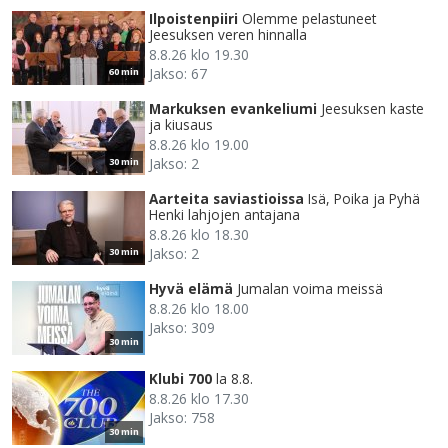
Ilpoistenpiiri
Olemme pelastuneet
Jeesuksen veren hinnalla
8.8.26 klo 19.30
Jakso: 67
60 min
Markuksen evankeliumi
Jeesuksen kaste
ja kiusaus
8.8.26 klo 19.00
Jakso: 2
30 min
Aarteita saviastioissa
Isä, Poika ja Pyhä
Henki lahjojen antajana
8.8.26 klo 18.30
Jakso: 2
30 min
Hyvä elämä
Jumalan voima meissä
8.8.26 klo 18.00
Jakso: 309
30 min
Klubi 700
la 8.8.
8.8.26 klo 17.30
Jakso: 758
30 min