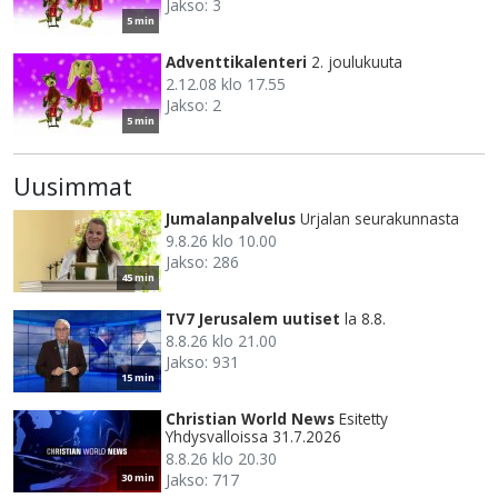
Jakso: 3
5 min
Adventtikalenteri
2. joulukuuta
2.12.08 klo 17.55
Jakso: 2
5 min
Uusimmat
Jumalanpalvelus
Urjalan seurakunnasta
9.8.26 klo 10.00
Jakso: 286
45 min
TV7 Jerusalem uutiset
la 8.8.
8.8.26 klo 21.00
Jakso: 931
15 min
Christian World News
Esitetty
Yhdysvalloissa 31.7.2026
8.8.26 klo 20.30
Jakso: 717
30 min