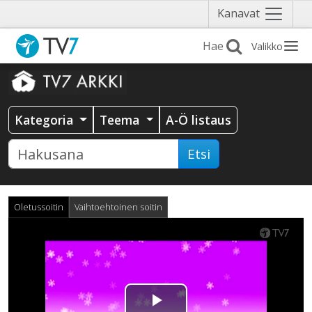
Näytä
Kanavat
valikko
Valikko
Kategoria
Teema
A-Ö listaus
Etsi
Oletussoitin
Vaihtoehtoinen soitin