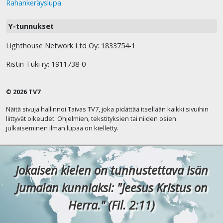
Rahankeräyslupa
Y-tunnukset
Lighthouse Network Ltd Oy: 1833754-1
Ristin Tuki ry: 1911738-0
© 2026 TV7
Näitä sivuja hallinnoi Taivas TV7, joka pidättää itsellään kaikki sivuihin
liittyvät oikeudet. Ohjelmien, tekstityksien tai niiden osien
julkaiseminen ilman lupaa on kielletty.
Jokaisen kielen on tunnustettava Isän
Jumalan kunniaksi: "Jeesus Kristus on
Herra." (Fil. 2:11)