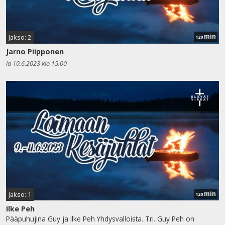
min
Jakso: 2
120
Jarno Piipponen
la 10.6.2023 klo 15.00
min
Jakso: 1
120
Ilke Peh
Pääpuhujina Guy ja Ilke Peh Yhdysvalloista. Tri. Guy Peh on