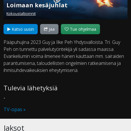
Loimaan kesäjuhlat
Kokoustaltioinnit
Katso uusin
Jaa
Tue ohjelmaa
Pääpuhujina 2023 Guy ja Ilke Peh Yhdysvalloista. Tri. Guy
Peh on tunnettu palvelutyöntekijä yli sadassa maassa.
Evankeliumin voima ilmenee hänen kauttaan mm. sairaiden
parantumisena, taloudellisten ongelmien ratkeamisena ja
ihmisuhdevaikeuksien eheytymisenä.
Tulevia lähetyksiä
-
TV-opas »
Jaksot