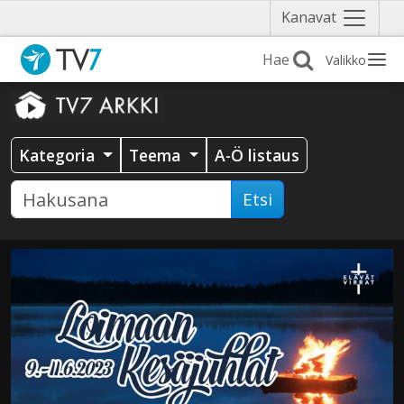
Näytä
Kanavat
valikko
Valikko
Kategoria
Teema
A-Ö listaus
Etsi