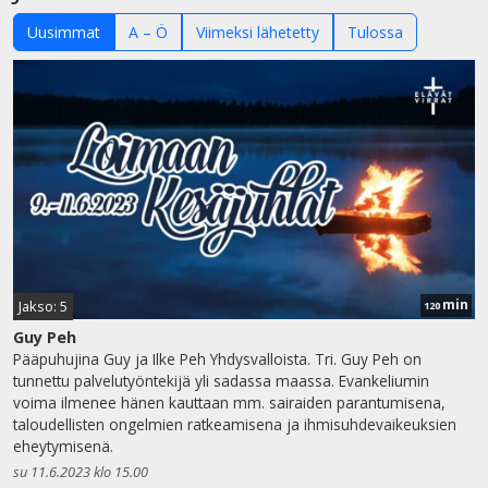
Uusimmat
A – Ö
Viimeksi lähetetty
Tulossa
min
Jakso: 5
120
Guy Peh
Pääpuhujina Guy ja Ilke Peh Yhdysvalloista. Tri. Guy Peh on
tunnettu palvelutyöntekijä yli sadassa maassa. Evankeliumin
voima ilmenee hänen kauttaan mm. sairaiden parantumisena,
taloudellisten ongelmien ratkeamisena ja ihmisuhdevaikeuksien
eheytymisenä.
su 11.6.2023 klo 15.00