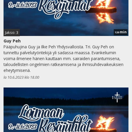
min
Jakso: 3
120
Guy Peh
Pääpuhujina Guy ja Ilke Peh Yhdysvalloista. Tri. Guy Peh on
tunnettu palvelutyöntekijä yli sadassa maassa. Evankeliumin
voima ilmenee hänen kauttaan mm. sairaiden parantumisena,
taloudellisten ongelmien ratkeamisena ja ihmisuhdevaikeuksien
eheytymisenä.
la 10.6.2023 klo 18.00