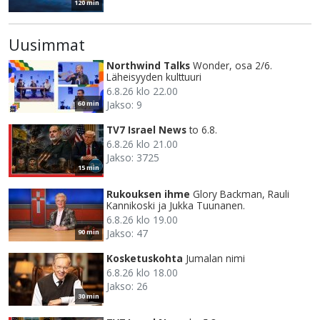
120 min
Uusimmat
Northwind Talks
Wonder, osa 2/6.
Läheisyyden kulttuuri
6.8.26 klo 22.00
Jakso: 9
60 min
TV7 Israel News
to 6.8.
6.8.26 klo 21.00
Jakso: 3725
15 min
Rukouksen ihme
Glory Backman, Rauli
Kannikoski ja Jukka Tuunanen.
6.8.26 klo 19.00
Jakso: 47
90 min
Kosketuskohta
Jumalan nimi
6.8.26 klo 18.00
Jakso: 26
30 min