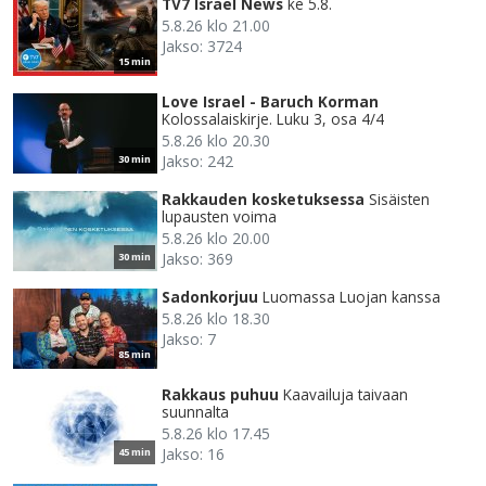
TV7 Israel News
ke 5.8.
5.8.26 klo 21.00
Jakso: 3724
15 min
Love Israel - Baruch Korman
Kolossalaiskirje. Luku 3, osa 4/4
5.8.26 klo 20.30
Jakso: 242
30 min
Rakkauden kosketuksessa
Sisäisten
lupausten voima
5.8.26 klo 20.00
Jakso: 369
30 min
Sadonkorjuu
Luomassa Luojan kanssa
5.8.26 klo 18.30
Jakso: 7
85 min
Rakkaus puhuu
Kaavailuja taivaan
suunnalta
5.8.26 klo 17.45
Jakso: 16
45 min