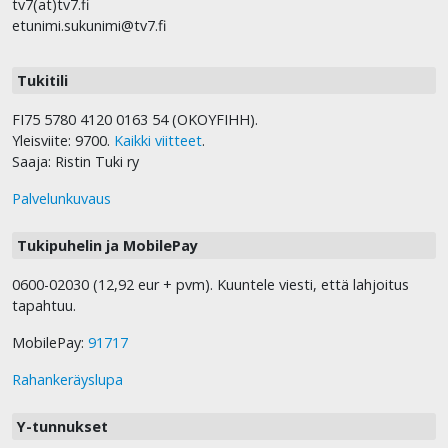
tv7(at)tv7.fi
etunimi.sukunimi@tv7.fi
Tukitili
FI75 5780 4120 0163 54 (OKOYFIHH).
Yleisviite: 9700.
Kaikki viitteet
.
Saaja: Ristin Tuki ry
Palvelunkuvaus
Tukipuhelin ja MobilePay
0600-02030 (12,92 eur + pvm). Kuuntele viesti, että lahjoitus
tapahtuu.
MobilePay:
91717
Rahankeräyslupa
Y-tunnukset