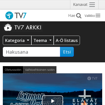
Näytä
Kanavat
valikko
Valikko
Kategoria
Teema
A-Ö listaus
Etsi
Oletussoitin
Vaihtoehtoinen soitin