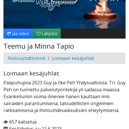
Toista
Video
Jaa video
Lahjoita
Teemu ja Minna Tapio
Kokoustaltioinnit
Loimaan kesäjuhlat
Loimaan kesäjuhlat
Pääpuhujina 2023 Guy ja Ilke Peh Yhdysvalloista. Tri. Guy
Peh on tunnettu palvelutyöntekijä yli sadassa maassa.
Evankeliumin voima ilmenee hänen kauttaan mm.
sairaiden parantumisena, taloudellisten ongelmien
ratkeamisena ja ihmisuhdevaikeuksien eheytymisenä.
657 katselua
Ensilähetys: su 11.6.2023