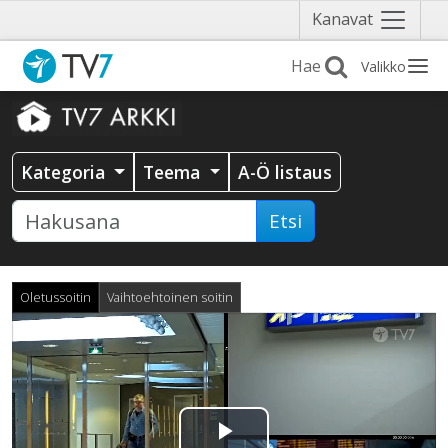
Näytä
Kanavat
valikko
Valikko
Kategoria
Teema
A-Ö listaus
Etsi
Oletussoitin
Vaihtoehtoinen soitin