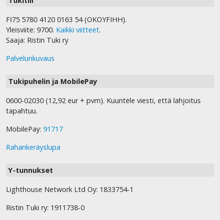
Tukitili
FI75 5780 4120 0163 54 (OKOYFIHH).
Yleisviite: 9700.
Kaikki viitteet
.
Saaja: Ristin Tuki ry
Palvelunkuvaus
Tukipuhelin ja MobilePay
0600-02030 (12,92 eur + pvm). Kuuntele viesti, että lahjoitus
tapahtuu.
MobilePay:
91717
Rahankeräyslupa
Y-tunnukset
Lighthouse Network Ltd Oy: 1833754-1
Ristin Tuki ry: 1911738-0