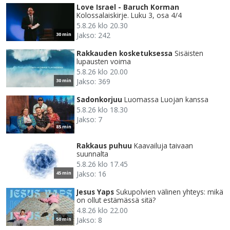
Love Israel - Baruch Korman
Kolossalaiskirje. Luku 3, osa 4/4
5.8.26 klo 20.30
Jakso: 242
30 min
Rakkauden kosketuksessa
Sisäisten
lupausten voima
5.8.26 klo 20.00
Jakso: 369
30 min
Sadonkorjuu
Luomassa Luojan kanssa
5.8.26 klo 18.30
Jakso: 7
85 min
Rakkaus puhuu
Kaavailuja taivaan
suunnalta
5.8.26 klo 17.45
Jakso: 16
45 min
Jesus Yaps
Sukupolvien välinen yhteys: mikä
on ollut estämässä sitä?
4.8.26 klo 22.00
Jakso: 8
50 min