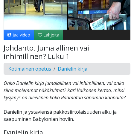
Toista
Video
Jaa video
Lahjoita
Johdanto. Jumalallinen vai
inhimillinen? Luku 1
Kotimainen opetus
Danielin kirja
Onko Danielin kirja jumalallinen vai inhimillinen, vai onko
siinä molemmat näkökulmat? Kari Valkonen kertoo, miksi
kysymys on oleellinen koko Raamatun sanoman kannalta?
Danielin ja ystäviensä pakkosiirtolaisuuden alku ja
saapuminen Babylonian hoviin.
Danielin kirja