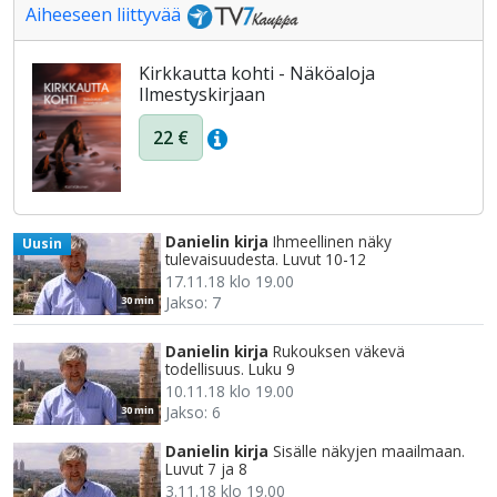
Aiheeseen liittyvää
Kirkkautta kohti - Näköaloja
Ilmestyskirjaan
22 €
Danielin kirja
Ihmeellinen näky
Uusin
tulevaisuudesta. Luvut 10-12
17.11.18 klo 19.00
Jakso: 7
30 min
Danielin kirja
Rukouksen väkevä
todellisuus. Luku 9
10.11.18 klo 19.00
Jakso: 6
30 min
Danielin kirja
Sisälle näkyjen maailmaan.
Luvut 7 ja 8
3.11.18 klo 19.00