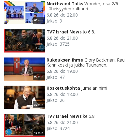
Northwind Talks
Wonder, osa 2/6.
Läheisyyden kulttuuri
6.8.26 klo 22.00
Jakso: 9
60 min
TV7 Israel News
to 6.8.
6.8.26 klo 21.00
Jakso: 3725
15 min
Rukouksen ihme
Glory Backman, Rauli
Kannikoski ja Jukka Tuunanen.
6.8.26 klo 19.00
Jakso: 47
90 min
Kosketuskohta
Jumalan nimi
6.8.26 klo 18.00
Jakso: 26
30 min
TV7 Israel News
ke 5.8.
5.8.26 klo 21.00
Jakso: 3724
15 min