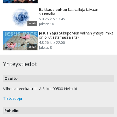
Rakkaus puhuu
Kaavailuja taivaan
suunnalta
5.8.26 klo 17.45
Jakso: 16
45 min
Jesus Yaps
Sukupolvien välinen yhteys: mikä
on ollut estämässä sitä?
4.8.26 klo 22.00
Jakso: 8
50 min
Yhteystiedot
Osoite
Vilhonvuorenkatu 11 A 3. krs 00500 Helsinki
Tietosuoja
Puhelin: