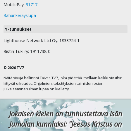
MobilePay:
91717
Rahankeräyslupa
Y-tunnukset
Lighthouse Network Ltd Oy: 1833754-1
Ristin Tuki ry: 1911738-0
© 2026 TV7
Näitä sivuja hallinnoi Taivas TV7, joka pidättää itsellään kaikki sivuihin
liittyvät oikeudet. Ohjelmien, tekstityksien tai niiden osien
julkaiseminen ilman lupaa on kielletty.
Jokaisen kielen on tunnustettava Isän
Jumalan kunniaksi: "Jeesus Kristus on