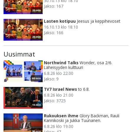
30.10.13 klo 18.10
Jakso: 167
20 min
Lasten kotipuu
Jeesus ja keppihevoset
16.10.13 klo 18.10
Jakso: 166
20 min
Uusimmat
Northwind Talks
Wonder, osa 2/6.
Läheisyyden kulttuuri
6.8.26 klo 22.00
Jakso: 9
60 min
TV7 Israel News
to 6.8.
6.8.26 klo 21.00
Jakso: 3725
15 min
Rukouksen ihme
Glory Backman, Rauli
Kannikoski ja Jukka Tuunanen.
6.8.26 klo 19.00
Jakso: 47
90 min