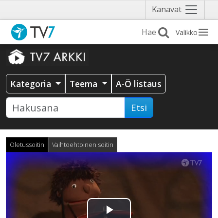
Näytä
Kanavat
valikko
Valikko
Kategoria
Teema
A-Ö listaus
Etsi
Oletussoitin
Vaihtoehtoinen soitin