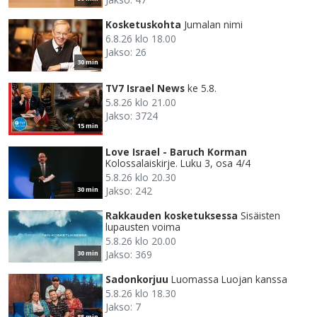
Kosketuskohta
Jumalan nimi
6.8.26 klo 18.00
Jakso: 26
30 min
TV7 Israel News
ke 5.8.
5.8.26 klo 21.00
Jakso: 3724
15 min
Love Israel - Baruch Korman
Kolossalaiskirje. Luku 3, osa 4/4
5.8.26 klo 20.30
Jakso: 242
30 min
Rakkauden kosketuksessa
Sisäisten
lupausten voima
5.8.26 klo 20.00
Jakso: 369
30 min
Sadonkorjuu
Luomassa Luojan kanssa
5.8.26 klo 18.30
Jakso: 7
85 min