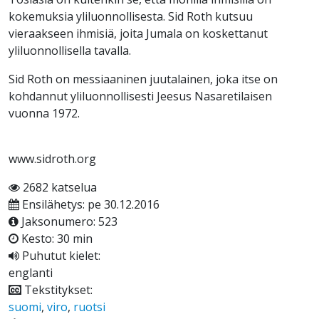
kokemuksia yliluonnollisesta. Sid Roth kutsuu
vieraakseen ihmisiä, joita Jumala on koskettanut
yliluonnollisella tavalla.
Sid Roth on messiaaninen juutalainen, joka itse on
kohdannut yliluonnollisesti Jeesus Nasaretilaisen
vuonna 1972.
www.sidroth.org
2682 katselua
Ensilähetys: pe 30.12.2016
Jaksonumero: 523
Kesto: 30 min
Puhutut kielet:
englanti
Tekstitykset:
suomi
,
viro
,
ruotsi