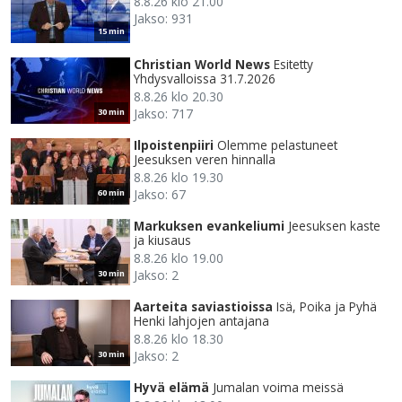
8.8.26 klo 21.00
Jakso: 931
15 min
Christian World News
Esitetty
Yhdysvalloissa 31.7.2026
8.8.26 klo 20.30
Jakso: 717
30 min
Ilpoistenpiiri
Olemme pelastuneet
Jeesuksen veren hinnalla
8.8.26 klo 19.30
Jakso: 67
60 min
Markuksen evankeliumi
Jeesuksen kaste
ja kiusaus
8.8.26 klo 19.00
Jakso: 2
30 min
Aarteita saviastioissa
Isä, Poika ja Pyhä
Henki lahjojen antajana
8.8.26 klo 18.30
Jakso: 2
30 min
Hyvä elämä
Jumalan voima meissä