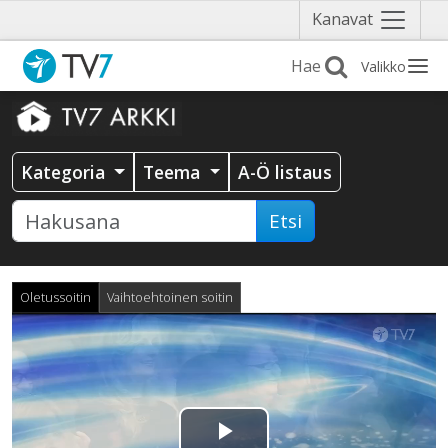
Näytä
Kanavat
valikko
Valikko
Kategoria
Teema
A-Ö listaus
Etsi
Oletussoitin
Vaihtoehtoinen soitin