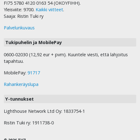
FI75 5780 4120 0163 54 (OKOYFIHH).
Yleisviite: 9700.
Kaikki viitteet
.
Saaja: Ristin Tuki ry
Palvelunkuvaus
Tukipuhelin ja MobilePay
0600-02030 (12,92 eur + pvm). Kuuntele viesti, että lahjoitus
tapahtuu.
MobilePay:
91717
Rahankeräyslupa
Y-tunnukset
Lighthouse Network Ltd Oy: 1833754-1
Ristin Tuki ry: 1911738-0