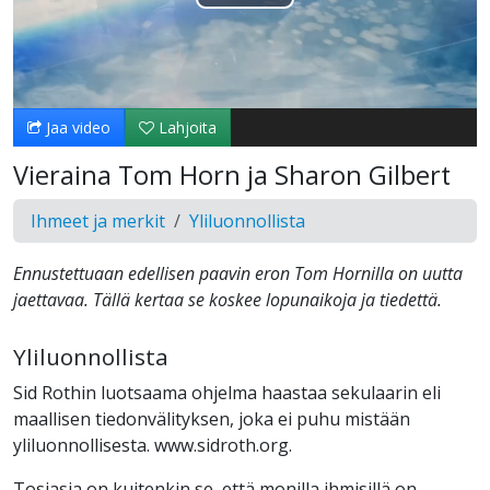
Toista
Video
Jaa video
Lahjoita
Vieraina Tom Horn ja Sharon Gilbert
Ihmeet ja merkit
Yliluonnollista
Ennustettuaan edellisen paavin eron Tom Hornilla on uutta
jaettavaa. Tällä kertaa se koskee lopunaikoja ja tiedettä.
Yliluonnollista
Sid Rothin luotsaama ohjelma haastaa sekulaarin eli
maallisen tiedonvälityksen, joka ei puhu mistään
yliluonnollisesta. www.sidroth.org.
Tosiasia on kuitenkin se, että monilla ihmisillä on