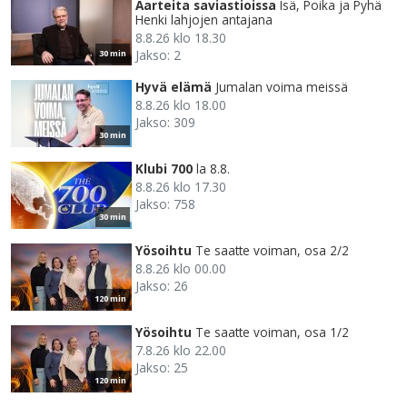
Aarteita saviastioissa
Isä, Poika ja Pyhä
Henki lahjojen antajana
8.8.26 klo 18.30
Jakso: 2
30 min
Hyvä elämä
Jumalan voima meissä
8.8.26 klo 18.00
Jakso: 309
30 min
Klubi 700
la 8.8.
8.8.26 klo 17.30
Jakso: 758
30 min
Yösoihtu
Te saatte voiman, osa 2/2
8.8.26 klo 00.00
Jakso: 26
120 min
Yösoihtu
Te saatte voiman, osa 1/2
7.8.26 klo 22.00
Jakso: 25
120 min