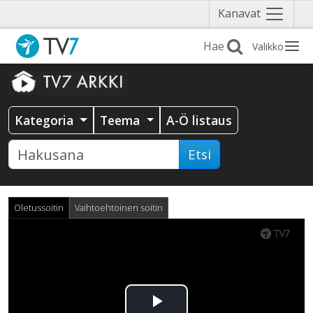
Näytä
Kanavat
valikko
Valikko
Kategoria
Teema
A-Ö listaus
Etsi
Oletussoitin
Vaihtoehtoinen soitin