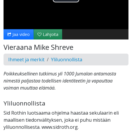
Toista
Video
Jaa video
Lahjoita
Vieraana Mike Shreve
Ihmeet ja merkit
Yliluonnollista
Poikkeuksellinen tutkimus yli 1000 Jumalan antamasta
nimestä paljastaa todellisen identiteetin ja vapauttaa
voiman muuttaa elämää.
Yliluonnollista
Sid Rothin luotsaama ohjelma haastaa sekulaarin eli
maallisen tiedonvälityksen, joka ei puhu mistään
yliluonnollisesta. www.sidroth.org.