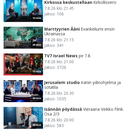
Kirkossa keskustellaan
Kirkollisvero
7.8.26 klo 21.45
Jakso: 106
15 min
Marttyyrien Ääni
Evankeliumi ensin
Ukrainassa
7.8.26 klo 21.15
Jakso: 341
30 min
TV7 Israel News
pe 7.8.
7.8.26 klo 21.00
Jakso: 3726
15 min
Jerusalem studio
Iranin ydinohjelma ja
sotatila
7.8.26 klo 20.30
Jakso: 1035
30 min
Isännän pöydässä
Vieraana Veikko Flink.
Osa 2/3
7.8.26 klo 20.00
Jakso: 583
30 min