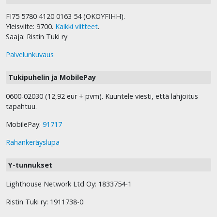
FI75 5780 4120 0163 54 (OKOYFIHH).
Yleisviite: 9700.
Kaikki viitteet
.
Saaja: Ristin Tuki ry
Palvelunkuvaus
Tukipuhelin ja MobilePay
0600-02030 (12,92 eur + pvm). Kuuntele viesti, että lahjoitus
tapahtuu.
MobilePay:
91717
Rahankeräyslupa
Y-tunnukset
Lighthouse Network Ltd Oy: 1833754-1
Ristin Tuki ry: 1911738-0