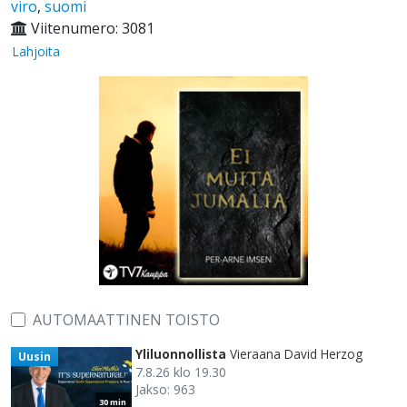
viro
,
suomi
Viitenumero: 3081
Lahjoita
AUTOMAATTINEN TOISTO
Yliluonnollista
Vieraana David Herzog
Uusin
7.8.26 klo 19.30
Jakso: 963
30 min