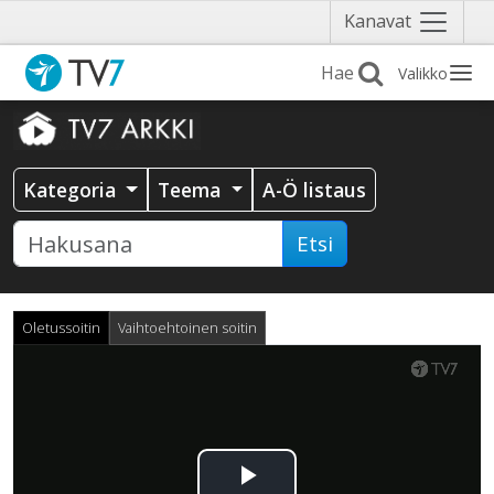
Näytä
Kanavat
valikko
Valikko
Kategoria
Teema
A-Ö listaus
Etsi
Oletussoitin
Vaihtoehtoinen soitin