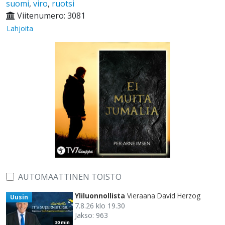
suomi
,
viro
,
ruotsi
Viitenumero: 3081
Lahjoita
AUTOMAATTINEN TOISTO
Yliluonnollista
Vieraana David Herzog
Uusin
7.8.26 klo 19.30
Jakso: 963
30 min