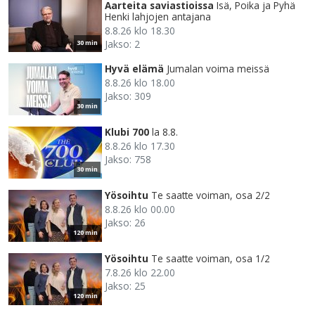
Aarteita saviastioissa
Isä, Poika ja Pyhä
Henki lahjojen antajana
8.8.26 klo 18.30
Jakso: 2
30 min
Hyvä elämä
Jumalan voima meissä
8.8.26 klo 18.00
Jakso: 309
30 min
Klubi 700
la 8.8.
8.8.26 klo 17.30
Jakso: 758
30 min
Yösoihtu
Te saatte voiman, osa 2/2
8.8.26 klo 00.00
Jakso: 26
120 min
Yösoihtu
Te saatte voiman, osa 1/2
7.8.26 klo 22.00
Jakso: 25
120 min