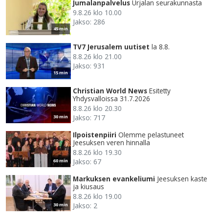
Jumalanpalvelus
Urjalan seurakunnasta
9.8.26 klo 10.00
Jakso: 286
45 min
TV7 Jerusalem uutiset
la 8.8.
8.8.26 klo 21.00
Jakso: 931
15 min
Christian World News
Esitetty
Yhdysvalloissa 31.7.2026
8.8.26 klo 20.30
Jakso: 717
30 min
Ilpoistenpiiri
Olemme pelastuneet
Jeesuksen veren hinnalla
8.8.26 klo 19.30
Jakso: 67
60 min
Markuksen evankeliumi
Jeesuksen kaste
ja kiusaus
8.8.26 klo 19.00
Jakso: 2
30 min