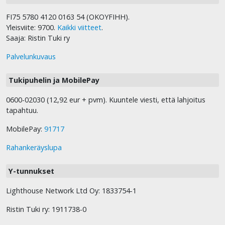
FI75 5780 4120 0163 54 (OKOYFIHH).
Yleisviite: 9700.
Kaikki viitteet
.
Saaja: Ristin Tuki ry
Palvelunkuvaus
Tukipuhelin ja MobilePay
0600-02030 (12,92 eur + pvm). Kuuntele viesti, että lahjoitus
tapahtuu.
MobilePay:
91717
Rahankeräyslupa
Y-tunnukset
Lighthouse Network Ltd Oy: 1833754-1
Ristin Tuki ry: 1911738-0