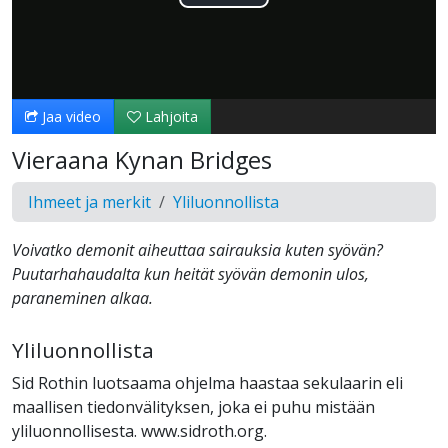
Toista
Video
Jaa video
Lahjoita
Vieraana Kynan Bridges
Ihmeet ja merkit
Yliluonnollista
Voivatko demonit aiheuttaa sairauksia kuten syövän?
Puutarhahaudalta kun heität syövän demonin ulos,
paraneminen alkaa.
Yliluonnollista
Sid Rothin luotsaama ohjelma haastaa sekulaarin eli
maallisen tiedonvälityksen, joka ei puhu mistään
yliluonnollisesta. www.sidroth.org.