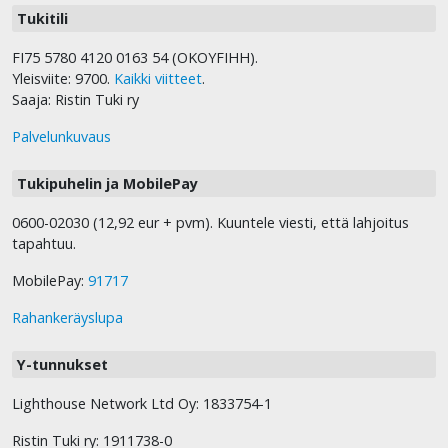
Tukitili
FI75 5780 4120 0163 54 (OKOYFIHH).
Yleisviite: 9700.
Kaikki viitteet
.
Saaja: Ristin Tuki ry
Palvelunkuvaus
Tukipuhelin ja MobilePay
0600-02030 (12,92 eur + pvm). Kuuntele viesti, että lahjoitus
tapahtuu.
MobilePay:
91717
Rahankeräyslupa
Y-tunnukset
Lighthouse Network Ltd Oy: 1833754-1
Ristin Tuki ry: 1911738-0