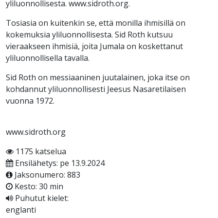
yliluonnollisesta. www.sidroth.org.
Tosiasia on kuitenkin se, että monilla ihmisillä on
kokemuksia yliluonnollisesta. Sid Roth kutsuu
vieraakseen ihmisiä, joita Jumala on koskettanut
yliluonnollisella tavalla.
Sid Roth on messiaaninen juutalainen, joka itse on
kohdannut yliluonnollisesti Jeesus Nasaretilaisen
vuonna 1972.
www.sidroth.org
1175 katselua
Ensilähetys: pe 13.9.2024
Jaksonumero: 883
Kesto: 30 min
Puhutut kielet:
englanti