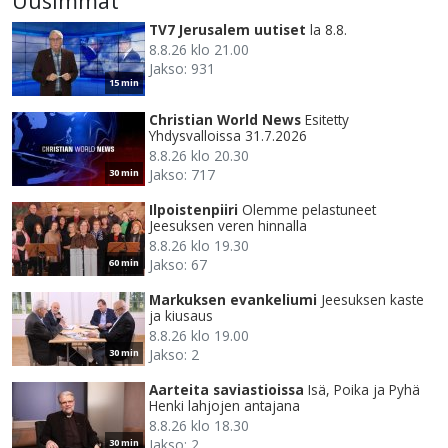
Uusimmat
TV7 Jerusalem uutiset
la 8.8.
8.8.26 klo 21.00
Jakso: 931
15 min
Christian World News
Esitetty
Yhdysvalloissa 31.7.2026
8.8.26 klo 20.30
Jakso: 717
30 min
Ilpoistenpiiri
Olemme pelastuneet
Jeesuksen veren hinnalla
8.8.26 klo 19.30
Jakso: 67
60 min
Markuksen evankeliumi
Jeesuksen kaste
ja kiusaus
8.8.26 klo 19.00
Jakso: 2
30 min
Aarteita saviastioissa
Isä, Poika ja Pyhä
Henki lahjojen antajana
8.8.26 klo 18.30
Jakso: 2
30 min