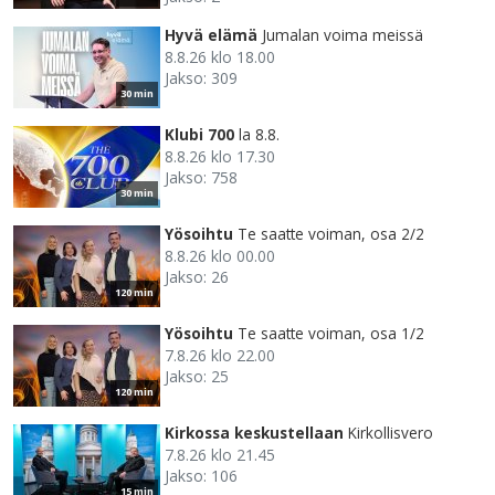
Hyvä elämä
Jumalan voima meissä
8.8.26 klo 18.00
Jakso: 309
30 min
Klubi 700
la 8.8.
8.8.26 klo 17.30
Jakso: 758
30 min
Yösoihtu
Te saatte voiman, osa 2/2
8.8.26 klo 00.00
Jakso: 26
120 min
Yösoihtu
Te saatte voiman, osa 1/2
7.8.26 klo 22.00
Jakso: 25
120 min
Kirkossa keskustellaan
Kirkollisvero
7.8.26 klo 21.45
Jakso: 106
15 min