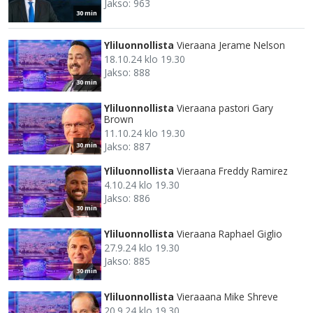
Jakso: 963
30 min
Yliluonnollista
Vieraana Jerame Nelson
18.10.24 klo 19.30
Jakso: 888
30 min
Yliluonnollista
Vieraana pastori Gary
Brown
11.10.24 klo 19.30
Jakso: 887
30 min
Yliluonnollista
Vieraana Freddy Ramirez
4.10.24 klo 19.30
Jakso: 886
30 min
Yliluonnollista
Vieraana Raphael Giglio
27.9.24 klo 19.30
Jakso: 885
30 min
Yliluonnollista
Vieraaana Mike Shreve
20.9.24 klo 19.30