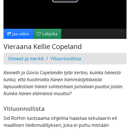
Toista
Video
Jaa video
Lahjoita
Vieraana Kellie Copeland
Ihmeet ja merkit
Yliluonnollista
Kenneth ja Gloria Copelandin tytär kertoo, kuinka hänestä
tuntui, että huolimatta hänen hämmästyttävästä
lapsuudestaan hänen suhteestaan Jumalaan puuttui jotain​​.
Kuinka hänen elämänsä muuttui?
Yliluonnollista
Sid Rothin luotsaama ohjelma haastaa sekulaarin eli
maallisen tiedonvälityksen, joka ei puhu mistään