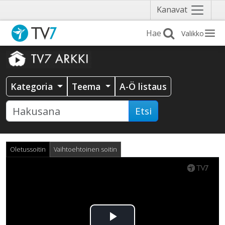
Näytä
Kanavat
valikko
Valikko
Kategoria
Teema
A-Ö listaus
Etsi
Oletussoitin
Vaihtoehtoinen soitin