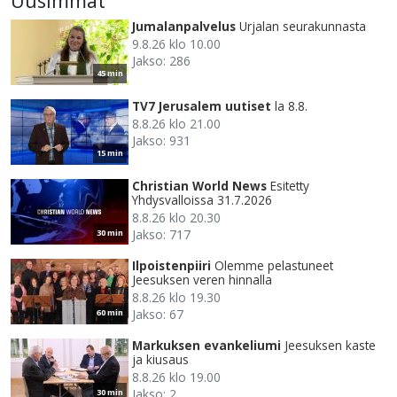
Uusimmat
Jumalanpalvelus
Urjalan seurakunnasta
9.8.26 klo 10.00
Jakso: 286
45 min
TV7 Jerusalem uutiset
la 8.8.
8.8.26 klo 21.00
Jakso: 931
15 min
Christian World News
Esitetty
Yhdysvalloissa 31.7.2026
8.8.26 klo 20.30
Jakso: 717
30 min
Ilpoistenpiiri
Olemme pelastuneet
Jeesuksen veren hinnalla
8.8.26 klo 19.30
Jakso: 67
60 min
Markuksen evankeliumi
Jeesuksen kaste
ja kiusaus
8.8.26 klo 19.00
Jakso: 2
30 min