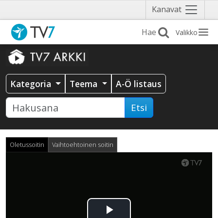
Näytä
Kanavat
valikko
Valikko
Kategoria
Teema
A-Ö listaus
Etsi
Oletussoitin
Vaihtoehtoinen soitin