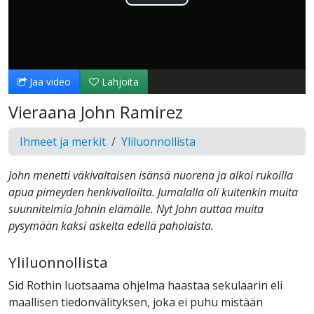
Toista
Video
Jaa video
Lahjoita
Vieraana John Ramirez
Ihmeet ja merkit
Yliluonnollista
John menetti väkivaltaisen isänsä nuorena ja alkoi rukoilla
apua pimeyden henkivalloilta. Jumalalla oli kuitenkin muita
suunnitelmia Johnin elämälle. Nyt John auttaa muita
pysymään kaksi askelta edellä paholaista.
Yliluonnollista
Sid Rothin luotsaama ohjelma haastaa sekulaarin eli
maallisen tiedonvälityksen, joka ei puhu mistään