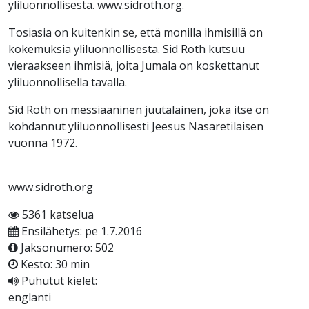
yliluonnollisesta. www.sidroth.org.
Tosiasia on kuitenkin se, että monilla ihmisillä on
kokemuksia yliluonnollisesta. Sid Roth kutsuu
vieraakseen ihmisiä, joita Jumala on koskettanut
yliluonnollisella tavalla.
Sid Roth on messiaaninen juutalainen, joka itse on
kohdannut yliluonnollisesti Jeesus Nasaretilaisen
vuonna 1972.
www.sidroth.org
5361 katselua
Ensilähetys: pe 1.7.2016
Jaksonumero: 502
Kesto: 30 min
Puhutut kielet:
englanti