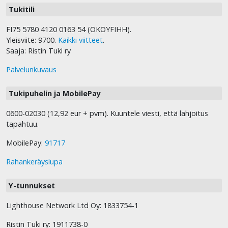
Tukitili
FI75 5780 4120 0163 54 (OKOYFIHH).
Yleisviite: 9700.
Kaikki viitteet
.
Saaja: Ristin Tuki ry
Palvelunkuvaus
Tukipuhelin ja MobilePay
0600-02030 (12,92 eur + pvm). Kuuntele viesti, että lahjoitus
tapahtuu.
MobilePay:
91717
Rahankeräyslupa
Y-tunnukset
Lighthouse Network Ltd Oy: 1833754-1
Ristin Tuki ry: 1911738-0