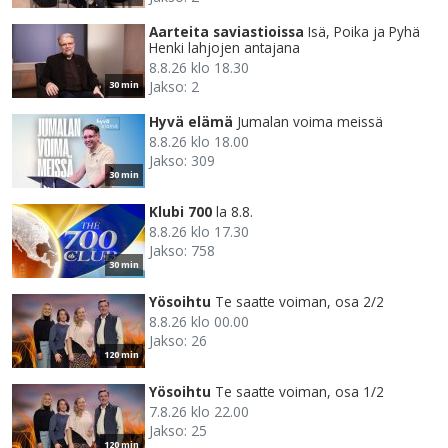
Aarteita saviastioissa
Isä, Poika ja Pyhä
Henki lahjojen antajana
8.8.26 klo 18.30
Jakso: 2
30 min
Hyvä elämä
Jumalan voima meissä
8.8.26 klo 18.00
Jakso: 309
30 min
Klubi 700
la 8.8.
8.8.26 klo 17.30
Jakso: 758
30 min
Yösoihtu
Te saatte voiman, osa 2/2
8.8.26 klo 00.00
Jakso: 26
120 min
Yösoihtu
Te saatte voiman, osa 1/2
7.8.26 klo 22.00
Jakso: 25
120 min