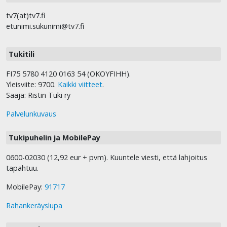
tv7(at)tv7.fi
etunimi.sukunimi@tv7.fi
Tukitili
FI75 5780 4120 0163 54 (OKOYFIHH).
Yleisviite: 9700.
Kaikki viitteet
.
Saaja: Ristin Tuki ry
Palvelunkuvaus
Tukipuhelin ja MobilePay
0600-02030 (12,92 eur + pvm). Kuuntele viesti, että lahjoitus
tapahtuu.
MobilePay:
91717
Rahankeräyslupa