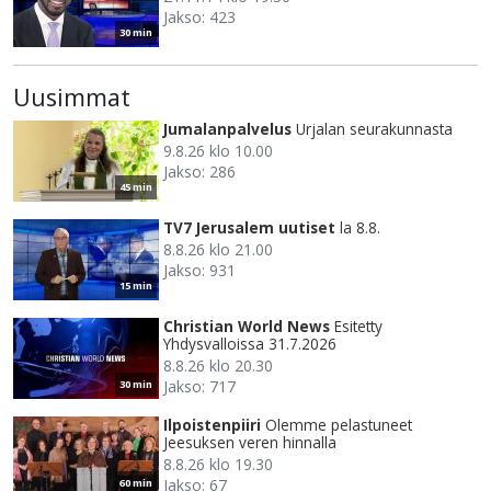
Jakso: 423
30 min
Uusimmat
Jumalanpalvelus
Urjalan seurakunnasta
9.8.26 klo 10.00
Jakso: 286
45 min
TV7 Jerusalem uutiset
la 8.8.
8.8.26 klo 21.00
Jakso: 931
15 min
Christian World News
Esitetty
Yhdysvalloissa 31.7.2026
8.8.26 klo 20.30
Jakso: 717
30 min
Ilpoistenpiiri
Olemme pelastuneet
Jeesuksen veren hinnalla
8.8.26 klo 19.30
Jakso: 67
60 min