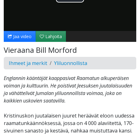
Toista
Video
Jaa video
Lahjoita
Vieraana Bill Morford
Ihmeet ja merkit
Yliluonnollista
Englannin kääntäjät kaappasivat Raamatun alkuperäisen
voiman ja kulttuurin. He poistivat Jeesuksen juutalaisuuden
ja vähättelivät Jumalan yliluonnollista voimaa, joka on
kaikkien uskovien saatavilla.
Kristinuskon juutalaisen juuret heräävät eloon uudessa
raamatunkäännöksessä, jossa on 4 000 alaviitettä, 170-
sivuinen sanasto ja kestävä, nahkaa muistuttava kansi.