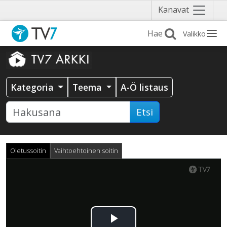
Näytä
Kanavat
valikko
Valikko
Kategoria
Teema
A-Ö listaus
Etsi
Oletussoitin
Vaihtoehtoinen soitin