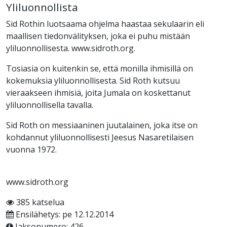
Yliluonnollista
Sid Rothin luotsaama ohjelma haastaa sekulaarin eli
maallisen tiedonvälityksen, joka ei puhu mistään
yliluonnollisesta. www.sidroth.org.
Tosiasia on kuitenkin se, että monilla ihmisillä on
kokemuksia yliluonnollisesta. Sid Roth kutsuu
vieraakseen ihmisiä, joita Jumala on koskettanut
yliluonnollisella tavalla.
Sid Roth on messiaaninen juutalainen, joka itse on
kohdannut yliluonnollisesti Jeesus Nasaretilaisen
vuonna 1972.
www.sidroth.org
385 katselua
Ensilähetys: pe 12.12.2014
Jaksonumero: 426