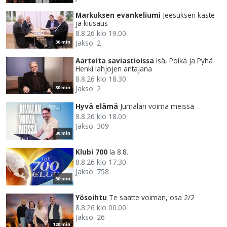
Markuksen evankeliumi
Jeesuksen kaste
ja kiusaus
8.8.26 klo 19.00
Jakso: 2
30 min
Aarteita saviastioissa
Isä, Poika ja Pyhä
Henki lahjojen antajana
8.8.26 klo 18.30
Jakso: 2
30 min
Hyvä elämä
Jumalan voima meissä
8.8.26 klo 18.00
Jakso: 309
30 min
Klubi 700
la 8.8.
8.8.26 klo 17.30
Jakso: 758
30 min
Yösoihtu
Te saatte voiman, osa 2/2
8.8.26 klo 00.00
Jakso: 26
120 min