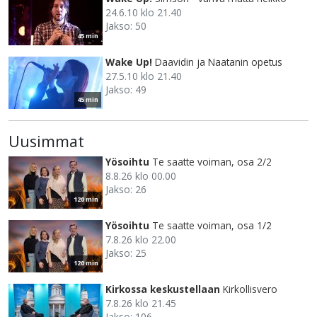
24.6.10 klo 21.40
Jakso: 50
45 min
Wake Up!
Daavidin ja Naatanin opetus
27.5.10 klo 21.40
Jakso: 49
45 min
Uusimmat
Yösoihtu
Te saatte voiman, osa 2/2
8.8.26 klo 00.00
Jakso: 26
120 min
Yösoihtu
Te saatte voiman, osa 1/2
7.8.26 klo 22.00
Jakso: 25
120 min
Kirkossa keskustellaan
Kirkollisvero
7.8.26 klo 21.45
Jakso: 106