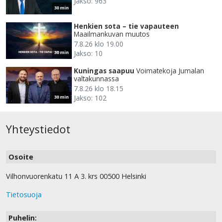
Jakso: 963
30 min
Henkien sota – tie vapauteen
Maailmankuvan muutos
7.8.26 klo 19.00
Jakso: 10
30 min
Kuningas saapuu
Voimatekoja Jumalan
valtakunnassa
7.8.26 klo 18.15
Jakso: 102
30 min
Yhteystiedot
Osoite
Vilhonvuorenkatu 11 A 3. krs 00500 Helsinki
Tietosuoja
Puhelin: