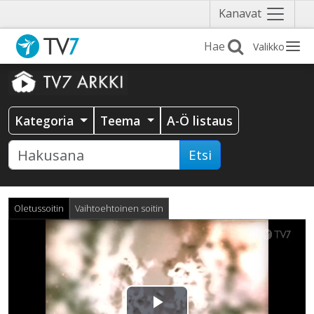
Näytä
Kanavat
valikko
Valikko
Kategoria
Teema
A-Ö listaus
Etsi
Oletussoitin
Vaihtoehtoinen soitin