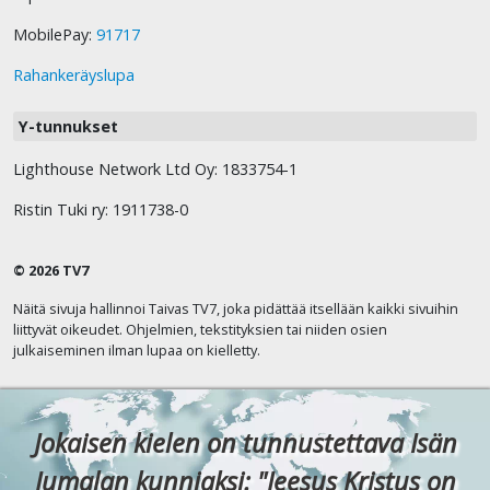
MobilePay:
91717
Rahankeräyslupa
Y-tunnukset
Lighthouse Network Ltd Oy: 1833754-1
Ristin Tuki ry: 1911738-0
© 2026 TV7
Näitä sivuja hallinnoi Taivas TV7, joka pidättää itsellään kaikki sivuihin
liittyvät oikeudet. Ohjelmien, tekstityksien tai niiden osien
julkaiseminen ilman lupaa on kielletty.
Jokaisen kielen on tunnustettava Isän
Jumalan kunniaksi: "Jeesus Kristus on