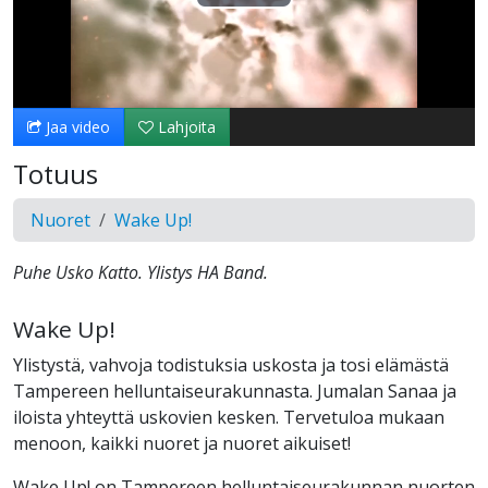
Toista
Video
Jaa video
Lahjoita
Totuus
Nuoret
Wake Up!
Puhe Usko Katto. Ylistys HA Band.
Wake Up!
Ylistystä, vahvoja todistuksia uskosta ja tosi elämästä
Tampereen helluntaiseurakunnasta. Jumalan Sanaa ja
iloista yhteyttä uskovien kesken. Tervetuloa mukaan
menoon, kaikki nuoret ja nuoret aikuiset!
Wake Up! on Tampereen helluntaiseurakunnan nuorten