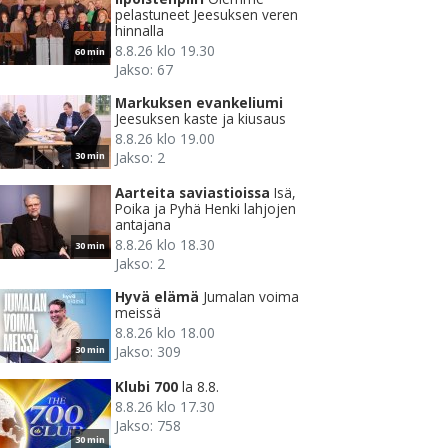
pelastuneet Jeesuksen veren
hinnalla
8.8.26 klo 19.30
60 min
Jakso: 67
Markuksen evankeliumi
Jeesuksen kaste ja kiusaus
8.8.26 klo 19.00
Jakso: 2
30 min
Aarteita saviastioissa
Isä,
Poika ja Pyhä Henki lahjojen
antajana
8.8.26 klo 18.30
30 min
Jakso: 2
Hyvä elämä
Jumalan voima
meissä
8.8.26 klo 18.00
Jakso: 309
30 min
Klubi 700
la 8.8.
8.8.26 klo 17.30
Jakso: 758
30 min