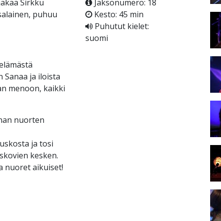
jakaa Sirkku
Jaksonumero: 18
nsalainen, puhuu
Kesto: 45 min
Puhutut kielet:
suomi
i elämästä
Sanaa ja iloista
an menoon, kaikki
nan nuorten
uskosta ja tosi
uskovien kesken.
 nuoret aikuiset!