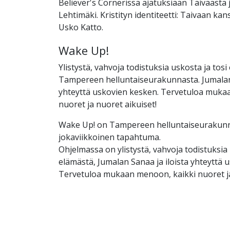
Believer's Cornerissa ajatuksiaan Taivaasta 
Lehtimäki. Kristityn identiteetti: Taivaan ka
Usko Katto.
Wake Up!
Ylistystä, vahvoja todistuksia uskosta ja tos
Tampereen helluntaiseurakunnasta. Jumalan 
yhteyttä uskovien kesken. Tervetuloa muka
nuoret ja nuoret aikuiset!
Wake Up! on Tampereen helluntaiseurakun
jokaviikkoinen tapahtuma.
Ohjelmassa on ylistystä, vahvoja todistuksia 
elämästä, Jumalan Sanaa ja iloista yhteyttä 
Tervetuloa mukaan menoon, kaikki nuoret ja