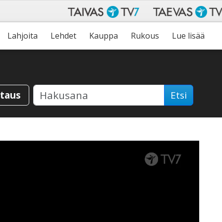
Lahjoita
Lehdet
Kauppa
Rukous
Lue lisää
staus
Etsi