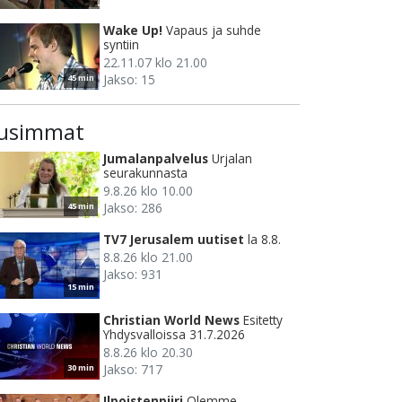
Wake Up!
Vapaus ja suhde
syntiin
22.11.07 klo 21.00
Jakso: 15
45 min
usimmat
Jumalanpalvelus
Urjalan
seurakunnasta
9.8.26 klo 10.00
Jakso: 286
45 min
TV7 Jerusalem uutiset
la 8.8.
8.8.26 klo 21.00
Jakso: 931
15 min
Christian World News
Esitetty
Yhdysvalloissa 31.7.2026
8.8.26 klo 20.30
Jakso: 717
30 min
Ilpoistenpiiri
Olemme