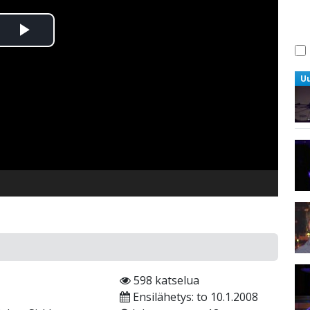
Toista
Video
U
598 katselua
Ensilähetys: to 10.1.2008