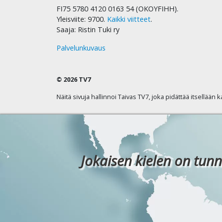
FI75 5780 4120 0163 54 (OKOYFIHH).
Yleisviite: 9700.
Kaikki viitteet
.
Saaja: Ristin Tuki ry
Palvelunkuvaus
© 2026 TV7
Näitä sivuja hallinnoi Taivas TV7, joka pidättää itsellään 
Jokaisen kielen on tunn