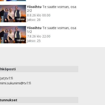
Yösoihtu
Te saatte voiman, osa
2/2
8.8.26 klo 00.00
Jakso: 26
120 min
Yösoihtu
Te saatte voiman, osa
1/2
7.8.26 klo 22.00
Jakso: 25
120 min
hköposti
(at)tv7.fi
nimi.sukunimi@tv7.fi
tunnukset