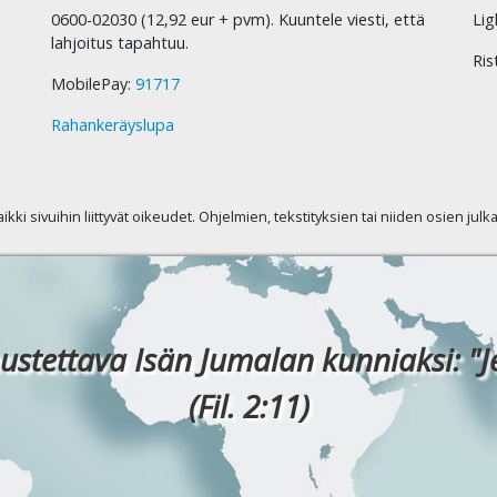
0600-02030 (12,92 eur + pvm). Kuuntele viesti, että
Lig
lahjoitus tapahtuu.
Ris
MobilePay:
91717
Rahankeräyslupa
kaikki sivuihin liittyvät oikeudet. Ohjelmien, tekstityksien tai niiden osien jul
ustettava Isän Jumalan kunniaksi: "J
(Fil. 2:11)