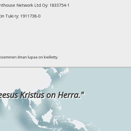
hthouse Network Ltd Oy: 1833754-1
tin Tuki ry: 1911738-0
kaiseminen ilman lupaa on kielletty.
eesus Kristus on Herra."