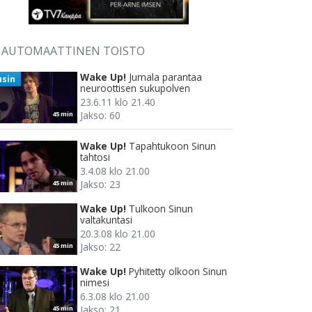
AUTOMAATTINEN TOISTO
Wake Up!
Jumala parantaa
usin
neuroottisen sukupolven
23.6.11 klo 21.40
Jakso: 60
45 min
Wake Up!
Tapahtukoon Sinun
tahtosi
3.4.08 klo 21.00
Jakso: 23
45 min
Wake Up!
Tulkoon Sinun
valtakuntasi
20.3.08 klo 21.00
Jakso: 22
45 min
Wake Up!
Pyhitetty olkoon Sinun
nimesi
6.3.08 klo 21.00
Jakso: 21
45 min