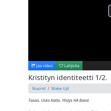
Jaa video
Lahjoita
Kristityn identiteetti 1/2.
Nuoret
Wake Up!
Taivas. Usko Katto. Ylistys HA Band.