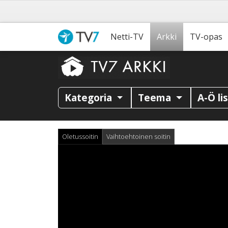
Netti-TV
Arkki
TV-opas
Kategoria
Teema
A-Ö li
Oletussoitin
Vaihtoehtoinen soitin